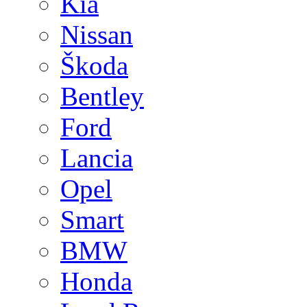
Kia
Nissan
Škoda
Bentley
Ford
Lancia
Opel
Smart
BMW
Honda