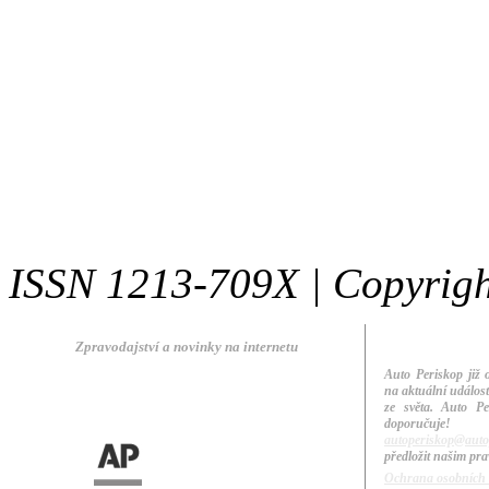
ISSN 1213-709X | Copyright 
Zpravodajství a novinky na internetu
Auto Periskop již 
na aktuální událos
ze světa. Auto Per
doporuču
autoperiskop@auto
předložit našim pr
Ochrana osobních