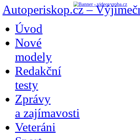
Autoperiskop.cz – Výjimeč
Přejít
Úvod
k
obsahu
Nové
webu
modely
Redakční
testy
Zprávy
a zajímavosti
Veteráni