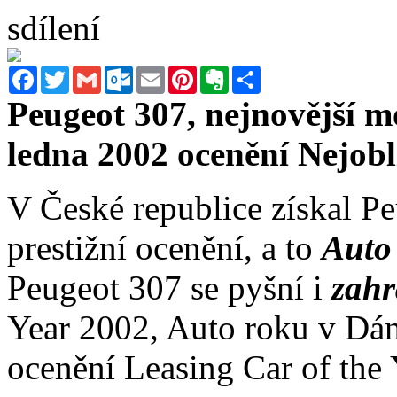
sdílení
Facebook
Twitter
Gmail
Outlook.com
Email
Pinterest
Evernote
Sdílet
Peugeot 307, nejnovější m
ledna 2002 ocenění Nejobl
V České republice získal Pe
prestižní ocenění, a to
Auto 
Peugeot 307 se pyšní i
zahr
Year 2002, Auto roku v Dán
ocenění Leasing Car of the