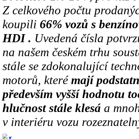
Z celkového počtu prodanýc
koupili
66% vozů s benzín
HDI .
Uvedená čísla potvrzu
na našem českém trhu soust
stále se zdokonalující tech
motorů, které
mají podstatn
především vyšší hodnotu t
hlučnost stále klesá
a mnoh
v interiéru vozu rozeznatel