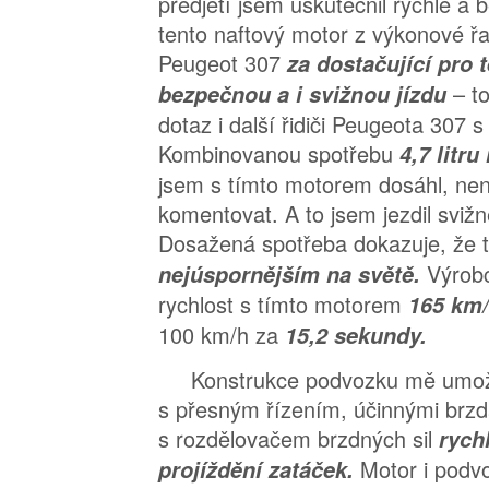
předjetí jsem uskutečnil rychle a
tento naftový motor z výkonové ř
Peugeot 307
za dostačující pro 
– t
bezpečnou a i svižnou jízdu
dotaz i další řidiči Peugeota 307 
Kombinovanou spotřebu
4,7 litr
jsem s tímto motorem dosáhl, nen
komentovat. A to jsem jezdil svižn
Dosažená spotřeba dokazuje, že t
Výrob
nejúspornějším na světě.
rychlost s tímto motorem
165 km
100 km/h za
15,2 sekundy.
Konstrukce podvozku mě umožň
s přesným řízením, účinnými brz
s rozdělovačem brzdných sil
rych
Motor i podv
projíždění zatáček.