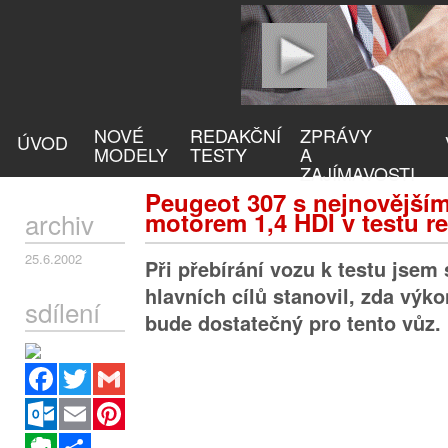
NOVÉ
REDAKČNÍ
ZPRÁVY
ÚVOD
MODELY
TESTY
A
ZAJÍMAVOSTI
Peugeot 307 s nejnovější
archiv
motorem 1,4 HDI v testu r
25.6.2002
Při přebírání vozu k testu jsem 
hlavních cílů stanovil, zda výk
sdílení
bude dostatečný pro tento vůz.
Facebook
Twitter
Gmail
Outlook.com
Email
Pinterest
Evernote
Sdílet