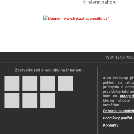
↑ návrat nahoru
ISSN 1213-709X |
Zpravodajství a novinky na internetu
Auto Periskop již
pohled na aktuá
průmyslu z domo
pravidelně informu
nám na
autoper
kterou chcete 
čtenářům.
Ochrana osobních
Podmínky použití
Kontakty