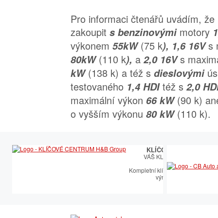
Pro informaci čtenářů uvádím, že
zakoupit
motory
s benzinovými
výkonem
(75 k
s
55kW
), 1,6 16V
(110 k
a
s maxim
80kW
),
2,0 16V
(138 k) a též s
ús
kW
dieslovými
testovaného
též s
1,4 HDI
2,0 HD
maximální výkon
(90 k) an
66 kW
o vyšším výkonu
(110 k).
80 kW
KLÍČOVÉ CENTRUM
VÁŠ KLÍČOVÝ PARTNER
Kompletní klíčařský sortiment vče
výroby autoklíčů