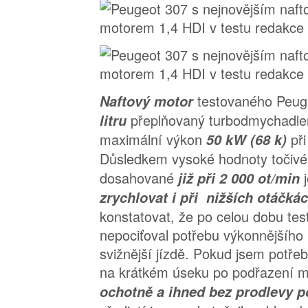
testovaného Peu
Naftový motor
přeplňovaný turbodmychadl
litru
maximální výkon
př
50 kW (68 k)
Důsledkem vysoké hodnoty toči
dosahované
již při 2 000 ot/min
zrychlovat i při nižších otáčká
konstatovat, že po celou dobu tes
nepociťoval potřebu výkonnějšího 
svižnější jízdě. Pokud jsem potře
na krátkém úseku po podřazení 
ochotně a ihned bez prodlevy p