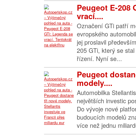
Peugeot E-208 
vrací....
Označení GTi patří me
evropského automobil
jej proslavil předevš
205 GTi, který se sta
řízení. Nyní se...
Peugeot dostane
modely....
Automobilka Stellanti
největších investic pos
Do vývoje nové platf
budoucích modelů zna
více než jednu miliardu