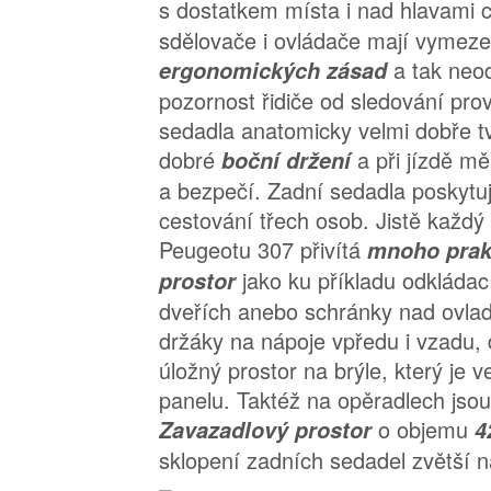
s dostatkem místa i nad hlavami c
sdělovače i ovládače mají vymez
a tak neo
ergonomických zásad
pozornost řidiče od sledování pro
sedadla anatomicky velmi dobře t
dobré
a při jízdě mě
boční držení
a bezpečí. Zadní sedadla poskytuj
cestování třech osob. Jistě každý 
Peugeotu 307 přivítá
mnoho prak
jako ku příkladu odkládac
prostor
dveřích anebo schránky nad ovla
držáky na nápoje vpředu i vzadu,
úložný prostor na brýle, který je
panelu. Taktéž na opěradlech jsou
o objemu
Zavazadlový prostor
4
sklopení zadních sedadel zvětší 