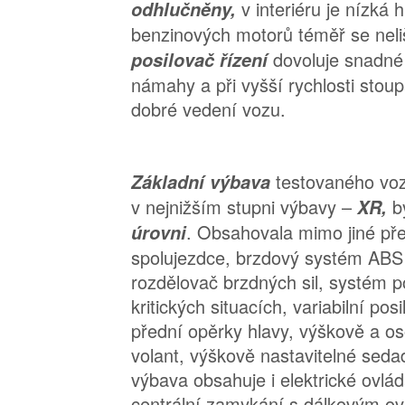
v interiéru je nízká 
odhlučněny,
benzinových motorů téměř se neli
dovoluje snadné
posilovač řízení
námahy a při vyšší rychlosti stou
dobré vedení vozu.
testovaného voz
Základní výbava
v nejnižším stupni výbavy –
b
XR,
. Obsahovala mimo jiné před
úrovni
spolujezdce, brzdový systém ABS 
rozdělovač brzdných sil, systém 
kritických situacích, variabilní posi
přední opěrky hlavy, výškově a os
volant, výškově nastavitelné sedad
výbava obsahuje i elektrické ovlá
centrální zamykání s dálkovým o