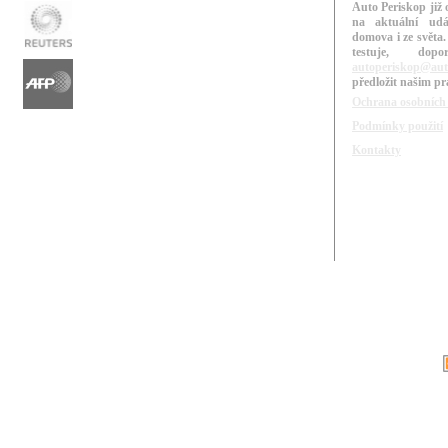
Auto Periskop již 
na aktuální udá
domova i ze světa.
testuje, do
autoperiskop@aut
předložit našim p
Ochrana osobních
Podmínky použití
Kontakty