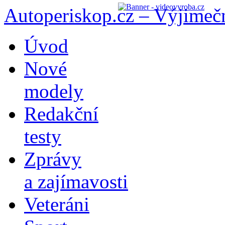
Autoperiskop.cz – Výjimeč
Přejít
Úvod
k
obsahu
Nové
webu
modely
Redakční
testy
Zprávy
a zajímavosti
Veteráni