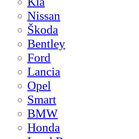
Kia
Nissan
Škoda
Bentley
Ford
Lancia
Opel
Smart
BMW
Honda