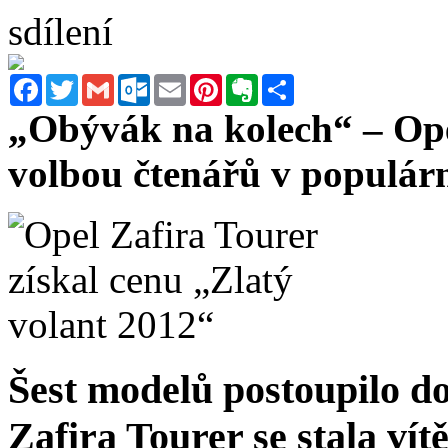
sdílení
Facebook
Twitter
Gmail
Outlook.com
Email
Pinterest
Evernote
Sdílet
„Obývák na kolech“ – Ope
volbou čtenářů v populár
Šest modelů postoupilo do 
Zafira Tourer se stala vít