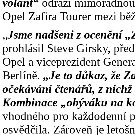
volant“
odráží mimořádnou
Opel Zafira Tourer mezi bě
„
Jsme nadšeni z ocenění „Z
prohlásil Steve Girsky, pře
Opel a viceprezident Gener
Berlíně.
„Je to důkaz, že Z
očekávání čtenářů, z nichž
Kombinace „obýváku na k
vhodného pro každodenní p
osvědčila. Zároveň je leto