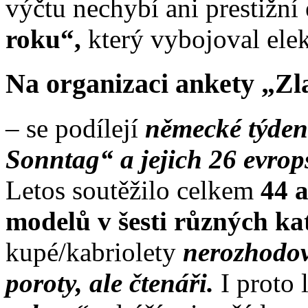
výčtu nechybí ani prestižní
roku“,
který vybojoval ele
Na organizaci ankety „Zl
– se podílejí
německé týden
Sonntag“ a jejich 26 evro
Letos soutěžilo celkem
44 
modelů v šesti různých ka
kupé/kabriolety
nerozhodova
poroty, ale čtenáři.
I proto 