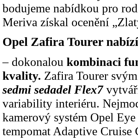
bodujeme nabídkou pro rod
Meriva získal ocenění „Zlat
Opel Zafira Tourer nabíz
– dokonalou
kombinaci fu
kvality.
Zafira Tourer svý
sedmi sedadel Flex7
vytvář
variability interiéru. Nejmo
kamerový systém Opel Eye 
tempomat Adaptive Cruise C