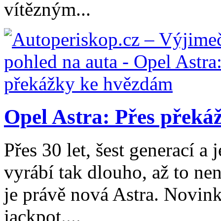
vítězným...
Opel Astra: Přes přek
Přes 30 let, šest generací a 
vyrábí tak dlouho, až to ne
je právě nová Astra. Novink
jackpot....