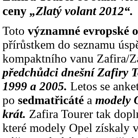
ceny
„Zlatý volant 2012“.
Toto
významné evropské 
přírůstkem do seznamu úspě
kompaktního vanu Zafira/Za
předchůdci dnešní Zafiry Tou
1999 a 2005.
Letos se anke
po
sedmatřicáté
a
modely O
krát.
Zafira Tourer tak dop
které modely Opel získaly 