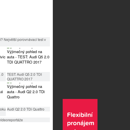
? Největší porovnávací test v
1.0
TEST: Audi Q5 2.0 TDI
QUATTRO 2017
roku
Audi Q2 2.0 TDi Quattro
videoreportáže