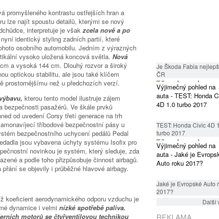
vá promyšleného kontrastu ostřejších hran a
éru lze najít spoustu detailů, kterými se nový
chůdce, interpretuje je však
zcela nově a po
nyní identický styling zadních partií, které
 tohoto osobního automobilu. Jedním z výrazných
ertikální vysoko uložená koncová světla.
Nová
 cm a vysoká 144 cm. Dlouhý rozvor a široký
Je Škoda Fabia nejlepší
nou optickou stabilitu, ale jsou také klíčem
ČR
tě prostornějšímu než u předchozích verzí.
 výbavu,
kterou tento model ilustruje zájem
a bezpečnosti pasažérů. Ve škále prvků
ned od uvedení Corsy třetí generace na trh
, samonavíjecí tříbodové bezpečnostní pásy u
TEST: Honda Civic 4D 
systém bezpečnostního uchycení pedálů Pedal
turbo 2017
edadla jsou vybavena úchyty systému Isofix pro
pečnostní novinkou je systém, který sleduje, zda
azené a podle toho přizpůsobuje činnost airbagů.
řání se objevily i průběžné hlavové airbagy.
Jaké je Evropské Auto 
2017?
jíž koeficient aerodynamického odporu vzduchu je
Další 
rné dynamice i velmi
nízké spotřebě paliva.
erních motorů se čtyřventilovou technikou
REKLAMA