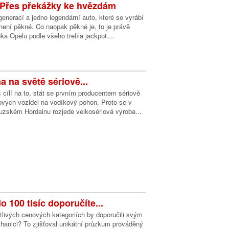
 Přes překážky ke hvězdám
 generací a jedno legendární auto, které se vyrábí
 není pěkné. Co naopak pěkné je, to je právě
ka Opelu podle všeho trefila jackpot....
a na světě sériově...
s cílí na to, stát se prvním producentem sériově
ových vozidel na vodíkový pohon. Proto se v
uzském Hordainu rozjede velkosériová výroba...
o 100 tisíc doporučíte...
tlivých cenových kategoriích by doporučili svým
nici? To zjišťoval unikátní průzkum prováděný