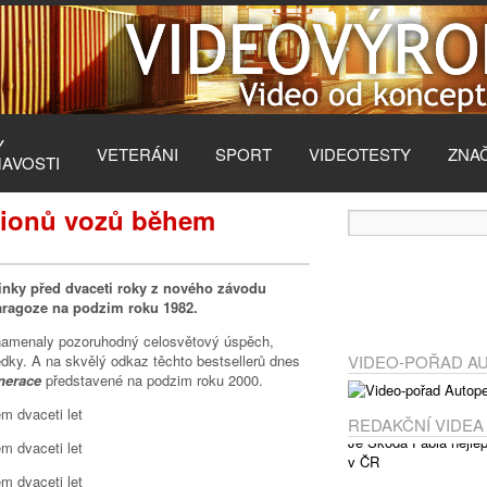
Y
VETERÁNI
SPORT
VIDEOTESTY
ZNA
MAVOSTI
lionů vozů během
linky před dvaceti roky z nového závodu
aragoze na podzim roku 1982.
namenaly pozoruhodný celosvětový úspěch,
ledky. A na skvělý odkaz těchto bestsellerů dnes
VIDEO-POŘAD A
enerace
představené na podzim roku 2000.
REDAKČNÍ VIDEA