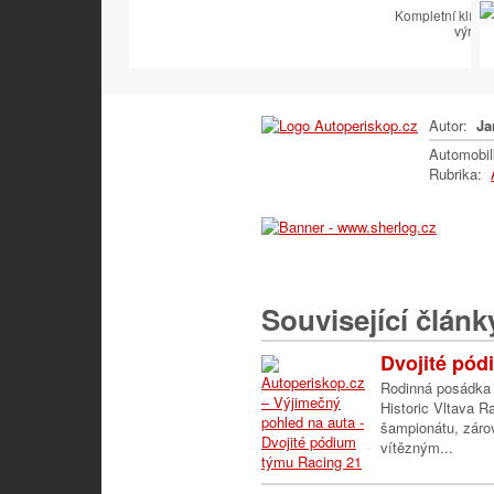
Kompletní klíčař
výroby
Autor:
Ja
Automobi
Rubrika:
Související článk
Dvojité pód
Rodinná posádka V
Historic Vltava R
šampionátu, zárov
vítězným...