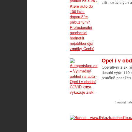
sítí nezávislých a
Opel i v ob
Operativní zisk n
dosáhl výše 110 
brutálně zasažen 
↑ návrat nah