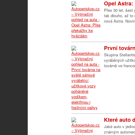
Opel Astra:
Přes 30 let, šest
tak dlouho, až to
nová Astra. Novin
První továrn
Skupina Stellanti
vyráběných užitk
továrně ve franco
Které auto d
Jaké auto v jedno
známým automecha