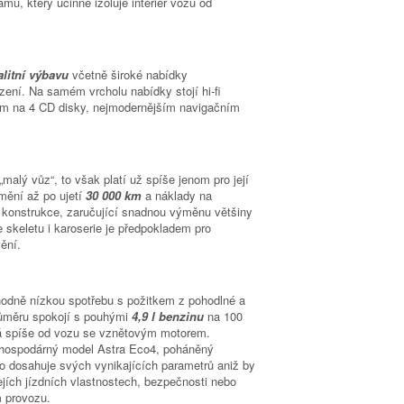
, který účinně izoluje interiér vozu od
alitní výbavu
včetně široké nabídky
ení. Na samém vrcholu nabídky stojí hi-fi
em na 4 CD disky, nejmodernějším navigačním
malý vůz“, to však platí už spíše jenom pro její
 mění až po ujetí
30 000 km
a náklady na
 konstrukce, zaručující snadnou výměnu většiny
 skeletu i karoserie je předpokladem pro
vění.
odně nízkou spotřebu s požitkem z pohodlné a
růměru spokojí s pouhými
4,9 l benzinu
na 100
ná spíše od vozu se vznětovým motorem.
hospodárný model Astra Eco4, poháněný
 dosahuje svých vynikajících parametrů aniž by
jejích jízdních vlastnostech, bezpečnosti nebo
 provozu.