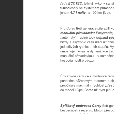
řady ECOTEC,
jejichž výkony saha
turbodiesely se systémem přímého vs
jenom
4,7 l nafty
na 100 km jízdy.
Pro Corsu třetí generace připravili 
manuální převodovku Easytronic
„automaty“ – úplně tedy
odpadá sp
brzdy. Easytronic však řidiči umožňu
jednotlivých rychlostních stupňů. V
umožňuje i výrazně dynamickou jízd
manuální převodovkou, i v samočin
hospodárnosti provozu.
Špičkovou verzí celé modelové řady
poháněna zážehovým motorem o obj
propůjčuje maximální rychlost
přes 
do modelů Opel Corsa už nyní plní 
Špičkový podvozek Corsy
třetí g
bezpečnostní rezervu. Motor, převo