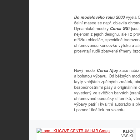
Do modelového roku 2003
vyjela 
čelní masce se např. objevila chromo
Dynamické modely
Corsa GSi
jsou 
nejenom z jejich designu, ale i z pr
mřížku chladiče, speciálně tvarovaná
chromovanou koncovku výfuku a atrak
prosvítají rudě zbarvené třmeny brz
Nový model
Corsa Njoy
zase nabízí
a bohatou výbavu. Od běžných mode
kryty vnějších zpětných zrcátek, o
bezpečnostními pásy a originálním č
vyvedený ve svěžích barvách (oranž
chromované obroučky ciferníků, věn
výbavy patří i kvalitní autorádio s
i pomocí tlačítek na volantu.
KLÍČOV
VÁŠ KLÍČ