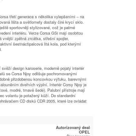
Corsa třetí generace s několika vylepšeními – na
vaná lišta a světlomety dostaly čiré krycí sklo.
ještě sportovněji stylizované, což je patrné
ovedení interiéru. Verze Corsa GSi mají osobitou
 vnější zpětná zrcátka, střešní spojler,
tivní šestnáctipalcová litá kola, pod kterými
d.
 svěží design karoserie, moderně pojatý interiér
lů se Corsa Njoy odlišuje pochromovanými
bdobně přizdobenou koncovkou výfuku, barevnými
alouněním dveřních výplní. Interiér Corsy Njoy je
ové, modré, tmavě šedé). Palubní přístroje mají
ec volantu je potažený kůží. Do standardní
 přehrávačem CD disků CDR 2005, které lze ovládat
É CENTRUM
Autorizovaný dealer a opravce
OVÝ PARTNER
OPEL