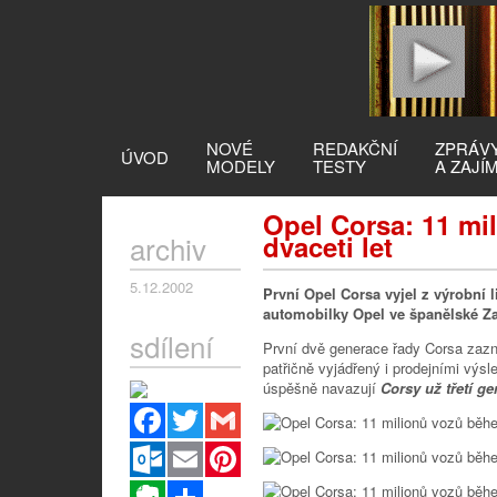
NOVÉ
REDAKČNÍ
ZPRÁV
ÚVOD
MODELY
TESTY
A ZAJÍ
Opel Corsa: 11 mi
archiv
dvaceti let
5.12.2002
První Opel Corsa vyjel z výrobní 
automobilky Opel ve španělské Z
sdílení
První dvě generace řady Corsa zaz
patřičně vyjádřený i prodejními výs
úspěšně navazují
Corsy už třetí g
Facebook
Twitter
Gmail
Outlook.com
Email
Pinterest
Evernote
Sdílet