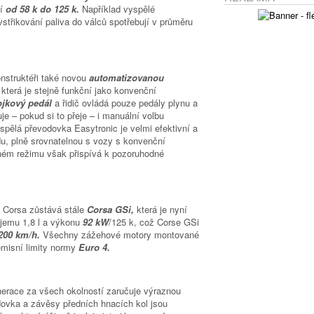
jí
od 58 k do 125 k.
Například vyspělé
třikování paliva do válců spotřebují v průměru
konstruktéři také novou
automatizovanou
,
která je stejně funkční jako konvenční
ojkový pedál
a řidič ovládá pouze pedály plynu a
je – pokud si to přeje – i manuální volbu
yspělá převodovka Easytronic je velmi efektivní a
u, plně srovnatelnou s vozy s konvenční
ném režimu však přispívá k pozoruhodné
 Corsa zůstává stále
Corsa GSi,
která je nyní
emu 1,8 l a výkonu
92 kW
/125 k, což Corse GSi
200 km/h.
Všechny zážehové motory montované
emisní limity normy
Euro 4.
enerace za všech okolností zaručuje výraznou
dovka a závěsy předních hnacích kol jsou