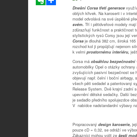
Dnešní Corsa třetí generace
využí
oblých křivek. Na karoserii i v interi
model odvolává na své úspěšné před
svém.
Tří i pětidveřové modely mají 
zdůrazňují funkčnost a praktičnost
stylistických rysů Corsy jsou její v
Corsa
je dlouhá 382 cm, široká 165
rozchod kol ji propůjčují nejenom sil
k velmi
prostornému interiéru,
ješ
Corsa má
obsáhlou bezpečnostní
automobilky Opel o otázky ochrany 
zvyšujících pasivní bezpečnost se h
objevují např. čelní i boční airbagy
všech pěti sedadel a patentovaný 
Release System. Dvě krajní zadní s
upevnění dětské sedačky. Další bez
je sedadlo předního spolujezdce obs
V nabídce nadstandardní výbavy na p
Propracovaný
design karoserie,
je
pouze cD = 0,32, se odráží ve výbo
Zákazníci mohou volit ze
šesti mod