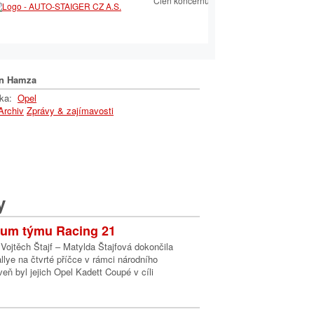
Člen koncernu TUkas
ský sortiment včetně
 autoklíčů
n Hamza
lka:
Opel
Archiv
Zprávy & zajímavosti
y
ium týmu Racing 21
ojtěch Štajf – Matylda Štajfová dokončila
allye na čtvrté příčce v rámci národního
eň byl jejich Opel Kadett Coupé v cíli