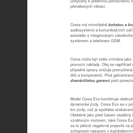
uchyceny k přednímu pomocnému rámu
přenášených vibrací.
Corsa má mimořádně
bohatou a kv
audiosystémů a komunikačních zaříz
autorádio s integrovaným zásobník
systémem a telefonem GSM.
Corsa může být stále vnímána jako „
provozní náklady. Olej se například
případné opravy snižuje promyšlená
dílů a komponentů. Plná galvanizace
dvanáctiletou garanci
proti prorezi
Model Corsa Eco kombinuje obdivuh
dynamické jízdy. Corsa Eco se v p
km jízdy, což je spotřeba očekáva
Obdobně jako před časem úspěšný 
vznětovým motorem, také Corsa Eco
se to jakkoli negativně projevilo na 
schopnosti nasazení v každodenním