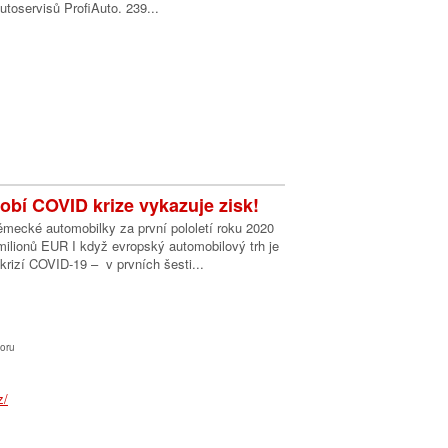
utoservisů ProfiAuto. 239...
dobí COVID krize vykazuje zisk!
ěmecké automobilky za první pololetí roku 2020
milionů EUR I když evropský automobilový trh je
krizí COVID-19 – v prvních šesti...
oru