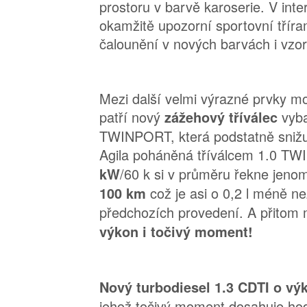
prostoru v barvě karoserie. V inte
okamžitě upozorní sportovní třír
čalounění v nových barvách i vzo
Mezi další velmi výrazné prvky m
patří nový
vyb
zážehový tříválec
TWINPORT, která podstatně snižuj
Agila poháněná tříválcem 1.0 T
/60 k si v průměru řekne jeno
kW
což je asi o 0,2 l méně ne
100 km
předchozích provedení. A přitom
výkon i točivý moment!
Nový turbodiesel 1.3 CDTI o v
jehož točivý moment dosahuje h