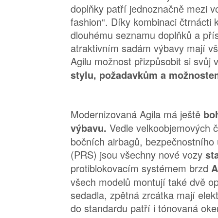
doplňky patří jednoznačně mezi vo
fashion“. Díky kombinaci čtrnácti 
dlouhému seznamu doplňků a přísl
atraktivním sadám výbavy mají vš
Agilu možnost přizpůsobit si svůj
stylu, požadavkům a možnoste
Modernizovaná Agila má ještě
bo
Vedle velkoobjemových č
výbavu.
bočních airbagů, bezpečnostního
(PRS) jsou všechny nové vozy
st
protiblokovacím systémem brzd
A
všech modelů montují také dvě op
sedadla, zpětná zrcátka mají elek
do standardu patří i tónovaná oke