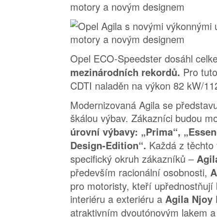
Opel ECO-Speedster dosáhl cel
Pro tuto
mezinárodních rekordů.
CDTI naladěn na výkon 82 kW/112
Modernizovaná Agila se představu
škálou výbav. Zákazníci budou moc
úrovní výbavy: „Prima“, „Essen
Každá z těchto 
Design-Edition“.
specifický okruh zákazníků –
Agil
především racionální osobnosti,
A
pro motoristy, kteří upřednostňují
interiéru a exteriéru a
Agila Njoy
atraktivním dvoutónovým lakem 