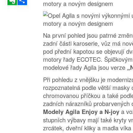
Na první pohled jsou patrné změny
zadní části karoserie, vůz má nově
pod přední kapotou se objevují d
motory řady ECOTEC. Špičkovými p
modelové řady Agila jsou verze
„N
Při pohledu z vnějšku je moderni
rozpoznatelná podle větší masky 
chromovanou příčkou a také podle 
zadních nárazníků probarvených d
a vo
Modely Agila Enjoy a N-joy
stupních výbavy mají také kryty v
zrcátek, dveřní kliky a madla vík