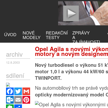
NOVÉ
REDAKČNÍ
ZPRÁVY
ÚVOD
MODELY
TESTY
A
ZAJÍMAVOSTI
Opel Agila s novými výko
archiv
motory a novým designe
12.8.2003
Nový turbodiesel o výkonu 51 
motor 1,0 l a výkonu 44 kW/60 s
sdílení
TWINPORT.
Na automobilový trh se právě vy
Facebook
Twitter
Gmail
opticky modernizovaný model O
Outlook.com
Email
Pinterest
Evernote
Sdílet