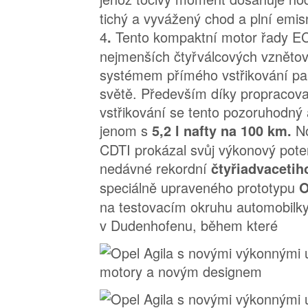
tichý a vyvážený chod a plní emis
4
Tento kompaktní motor řady E
.
nejmenších čtyřválcových vzněto
systémem přímého vstřikování pal
světě. Především díky propraco
vstřikování se tento pozoruhodný 
jenom s
N
5,2 l nafty na 100 km.
CDTI prokázal svůj výkonový potenc
nedávné rekordní
čtyřiadvacetih
speciálně upraveného prototypu
O
na testovacím okruhu automobilk
v Dudenhofenu, během které