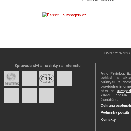
ISSN 1213-709X |
Zpravodajství a novinky na internetu
Auto Periskop již
pohled na aktuá
průmyslu z domo
pravidelně informu
nám na
autoper
kterou chcete 
čtenářům.
Ochrana osobních
Podmínky použití
Kontakty