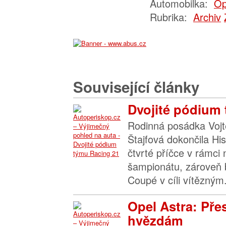
Automobilka:
Op
Rubrika:
Archiv
Související články
Dvojité pódium
Rodinná posádka Vojt
Štajfová dokončila His
čtvrté příčce v rámci
šampionátu, zároveň b
Coupé v cíli vítězným.
Opel Astra: Pře
hvězdám