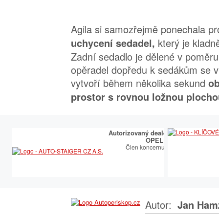
Agila si samozřejmě ponechala p
který je kladně
uchycení sedadel,
Zadní sedadlo je dělené v poměru
opěradel dopředu k sedákům se v 
vytvoří během několika sekund
ob
prostor s rovnou ložnou plocho
Autorizovaný dealer a opravce
OPEL
Člen koncernu TUkas
Autor:
Jan Ham