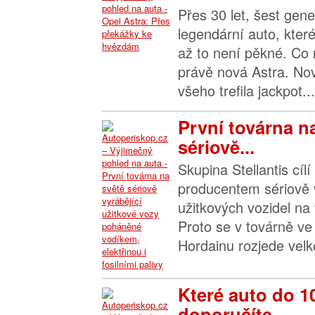
Přes 30 let, šest gene
legendární auto, které
až to není pěkné. Co 
právě nová Astra. No
všeho trefila jackpot...
První továrna n
sériově...
Skupina Stellantis cílí
producentem sériově
užitkových vozidel na
Proto se v továrně v
Hordainu rozjede velk
Které auto do 10
doporučíte...