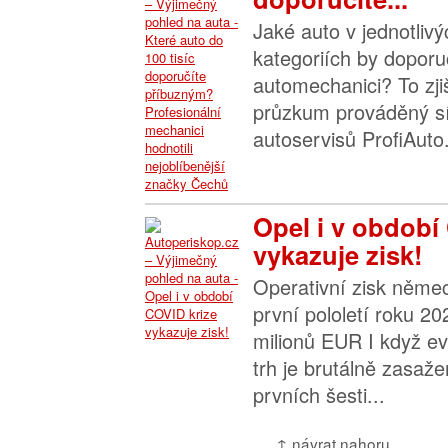
Jaké auto v jednotliv
kategoriích by dopor
automechanici? To zjiš
průzkum prováděný sí
autoservisů ProfiAuto.
Opel i v období
vykazuje zisk!
Operativní zisk něme
první pololetí roku 2
milionů EUR I když e
trh je brutálně zasaž
prvních šesti...
↑ návrat nahoru