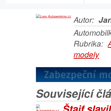
Autor:
Jan
Automobil
Rubrika:
modely
Související čl
Štajf slavi