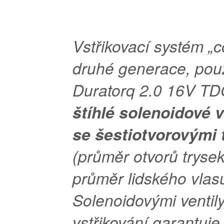
Vstřikovací systém „
druhé generace, použ
Duratorq 2.0 16V TD
štíhlé solenoidové 
se šestiotvorovými 
(průměr otvorů tryse
průměr lidského vlas
Solenoidovými ventil
vstřikování garantuj