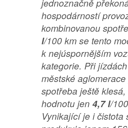
jednoznačně překon
hospodárností provo
kombinovanou spotř
l
/100 km se tento mo
k nejúspornějším vo
kategorie. Při jízdác
městské aglomerace
spotřeba ještě klesá,
hodnotu jen
4,7 l
/100
Vynikající je i čistota