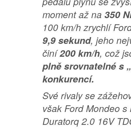
pedálu plynu se zvýší
moment až na
350 N
100 km/h zrychlí Fo
9,9 sekund
, jeho nej
činí
200 km/h
, což j
plně srovnatelné s 
konkurencí.
Své rivaly se zážeho
však Ford Mondeo s
Duratorq 2.0 16V TD