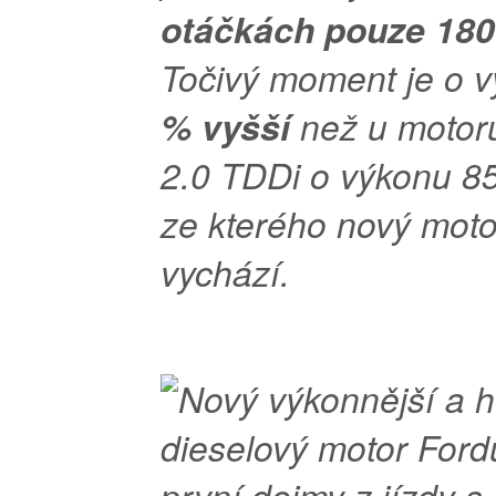
otáčkách pouze 180
Točivý moment je o 
% vyšší
než u motor
2.0 TDDi o výkonu 8
ze kterého nový moto
vychází.