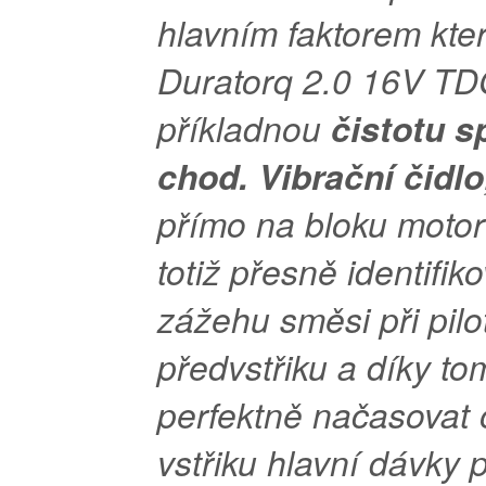
hlavním faktorem kt
Duratorq 2.0 16V TD
příkladnou
čistotu s
chod. Vibrační čidlo
přímo na bloku moto
totiž přesně identifik
zážehu směsi při pil
předvstřiku a díky to
perfektně načasovat
vstřiku hlavní dávky p