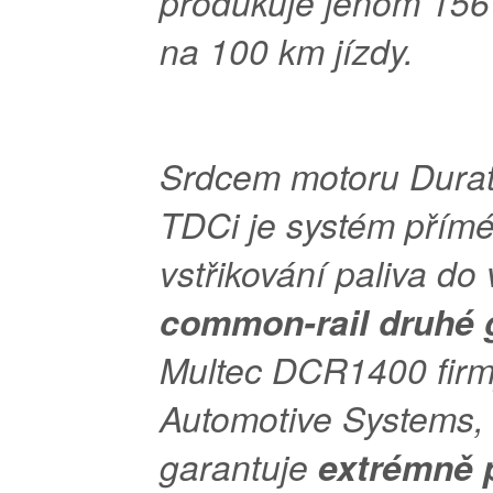
produkuje jenom 15
na 100 km jízdy.
Srdcem motoru Durat
TDCi je systém přím
vstřikování paliva do 
common-rail druhé 
Multec DCR1400 firm
Automotive Systems, 
garantuje
extrémně 