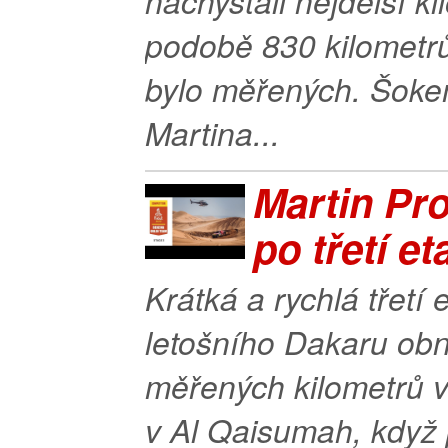
nachystali nejdelší k
podobě 830 kilometrů
bylo měřených. Šoke
Martina...
Martin Pro
po třetí et
Krátká a rychlá třetí 
letošního Dakaru ob
měřených kilometrů v
v Al Qaisumah, když 