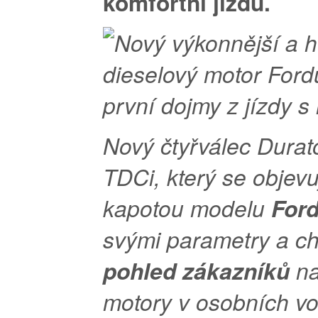
komfortní jízdu.
Nový čtyřválec Durat
TDCi, který se objev
kapotou modelu
For
svými parametry a 
pohled zákazníků
na
motory v osobních vo