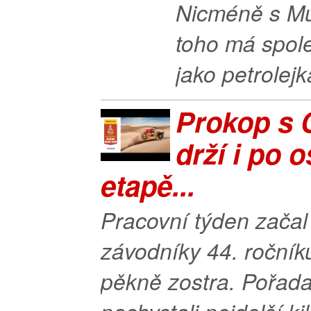
Nicméně s M
toho má spol
jako petrolejk
Prokop s 
drží i po 
etapě...
Pracovní týden začal
závodníky 44. roční
pěkně zostra. Pořada