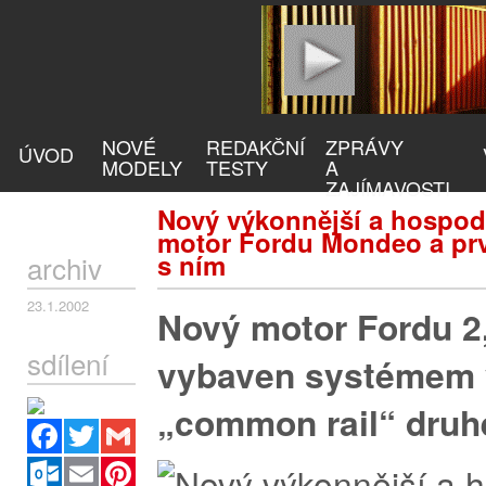
NOVÉ
REDAKČNÍ
ZPRÁVY
ÚVOD
MODELY
TESTY
A
ZAJÍMAVOSTI
Nový výkonnější a hospodá
motor Fordu Mondeo a prv
s ním
archiv
23.1.2002
Nový motor Fordu 2,
sdílení
vybaven systémem v
„common rail“ druh
Facebook
Twitter
Gmail
Outlook.com
Email
Pinterest