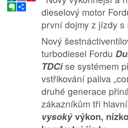
Evernote
Sdílet
Nový šestnáctiventilo
turbodiesel Fordu
Du
TDCi
se systémem p
vstřikování paliva „c
druhé generace přiná
zákazníkům tři hlavn
vysoký
výkon, nízk