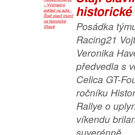
historické
Posádka tým
Racing21 Vojt
Veronika Hav
předvedla s 
Celica GT-Four
ročníku Histor
Rallye o uply
víkendu brilan
suverénně...