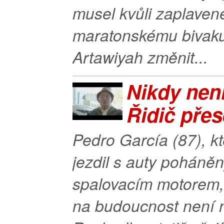
musel kvůli zaplave
maratonskému bivaku
Artawiyah změnit...
Nikdy nen
Řidič přese
Pedro García (87), kt
jezdil s auty poháně
spalovacím motorem,
na budoucnost není 