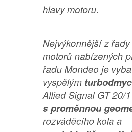
hlavy motoru.
Nejvýkonnější z řady
motorů nabízených p
řadu Mondeo je vyb
vyspělým
turbodmy
Allied Signal GT 20/1
s proměnnou geomet
rozváděcího kola a