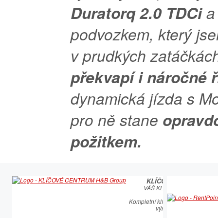
Duratorq 2.0 TDCi
a
podvozkem, který js
v prudkých zatáčkác
překvapí i náročné 
dynamická jízda s 
pro ně stane
opravd
požitkem.
KLÍČOVÉ CENTRUM
VÁŠ KLÍČOVÝ PARTNER
Kompletní klíčařský sortiment vče
výroby autoklíčů