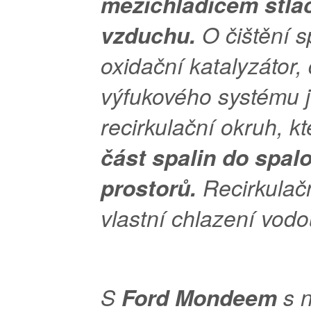
mezichladičem stl
vzduchu.
O čištění s
oxidační katalyzátor,
výfukového systému 
recirkulační okruh, k
část spalin do spal
prostorů.
Recirkulač
vlastní chlazení vodo
S
Ford Mondeem
s 