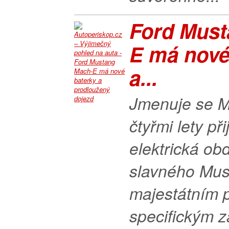
Ford Must
E má nové
a...
Jmenuje se M
čtyřmi lety při
elektrická ob
slavného Mus
majestátním 
specifickým 