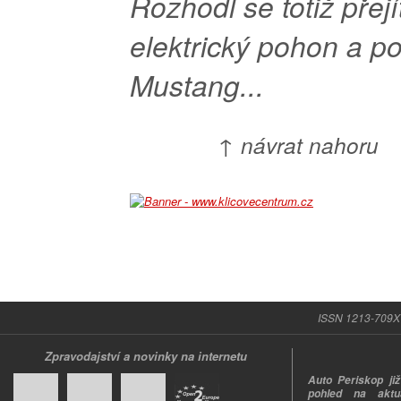
Rozhodl se totiž přejí
elektrický pohon a poř
Mustang...
↑ návrat nahoru
ISSN 1213-709X |
Zpravodajství a novinky na internetu
Auto Periskop již
pohled na aktuá