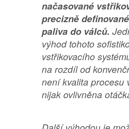
načasované vstřiko
precizně definovan
paliva do válců.
Jed
výhod tohoto sofisti
vstřikovacího systému
na rozdíl od konvenč
není kvalita procesu 
nijak ovlivněna otáč
Další výhodou je mož