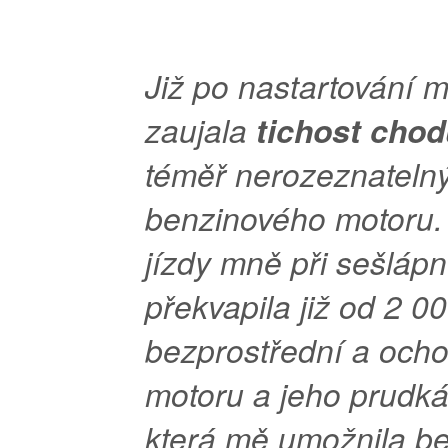
Již po nastartování 
zaujala
tichost cho
téměř nerozeznateln
benzinového motoru.
jízdy mně při sešlápn
překvapila již od 2 0
bezprostřední a och
motoru a jeho prudká
která mě umožnila be