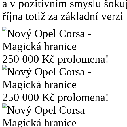
a v pozitivním smyslu šoku
října totiž za základní verz