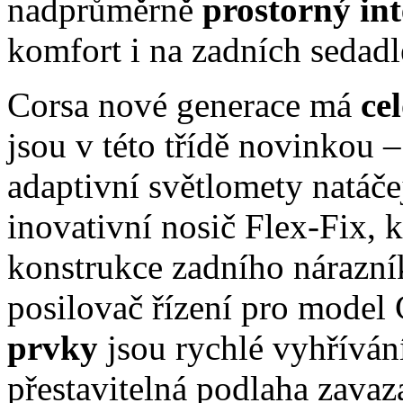
nadprůměrně
prostorný int
komfort i na zadních sedadl
Corsa nové generace má
ce
jsou v této třídě novinkou 
adaptivní světlomety natáčej
inovativní nosič Flex-Fix, 
konstrukce zadního nárazní
posilovač řízení pro model 
prvky
jsou rychlé vyhříván
přestavitelná podlaha zavaz