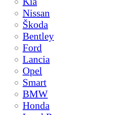
Kia
Nissan
Škoda
Bentley
Ford
Lancia
Opel
Smart
BMW
Honda