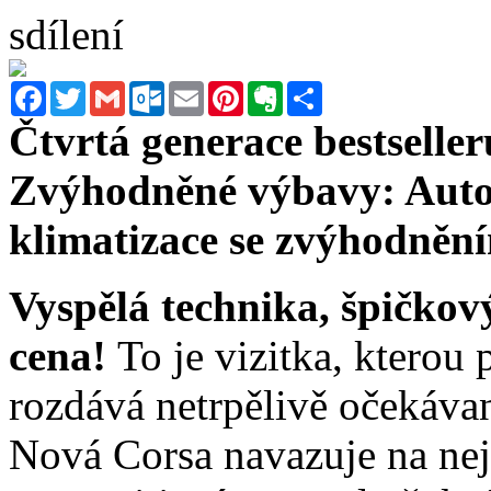
sdílení
Facebook
Twitter
Gmail
Outlook.com
Email
Pinterest
Evernote
Sdílet
Čtvrtá generace bestseller
Zvýhodněné výbavy: Auto
klimatizace se zvýhodněn
Vyspělá technika, špičkov
cena!
To je vizitka, kterou
rozdává netrpělivě očekáva
Nová Corsa navazuje na nej