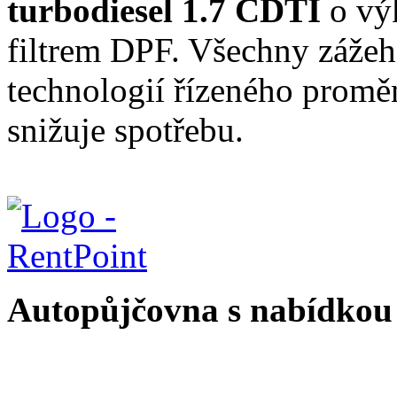
turbodiesel 1.7 CDTI
o v
filtrem DPF. Všechny záže
technologií řízeného prom
snižuje spotřebu.
Autopůjčovna s nabídkou 