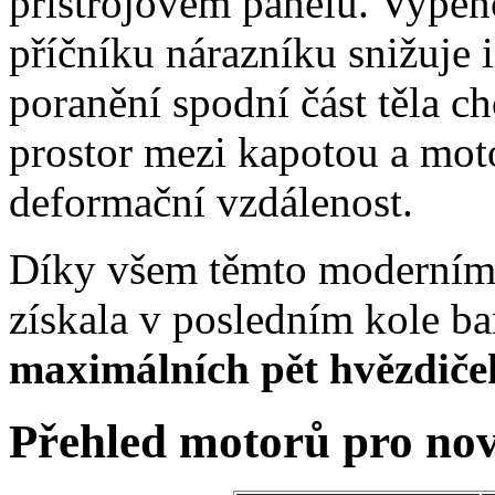
přístrojovém panelu. Vypěňo
příčníku nárazníku snižuje i
poranění spodní část těla c
prostor mezi kapotou a mot
deformační vzdálenost.
Díky všem těmto moderním
získala v posledním kole b
maximálních pět hvězdič
Přehled motorů pro no