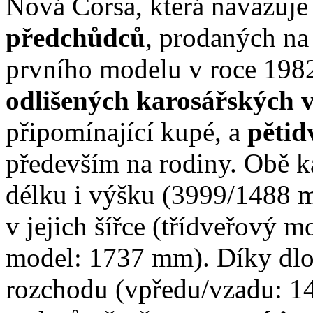
Nová Corsa, která navazuje
předchůdců
, prodaných na
prvního modelu v roce 1982
odlišených karosářských 
připomínající kupé, a
pětid
především na rodiny. Obě k
délku i výšku (3999/1488 mm
v jejich šířce (třídveřový 
model: 1737 mm). Díky dl
rozchodu (vpředu/vzadu: 