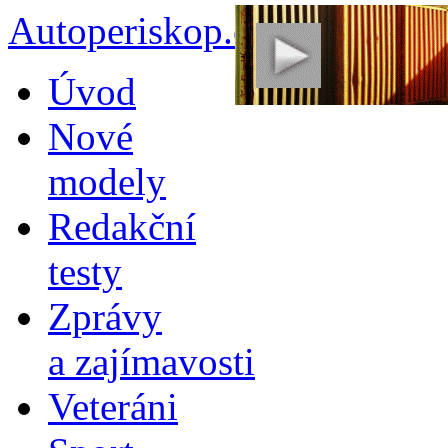
Autoperiskop.cz – Výjimeč
Přejít
Úvod
k
obsahu
Nové
webu
modely
Redakční
testy
Zprávy
a zajímavosti
Veteráni