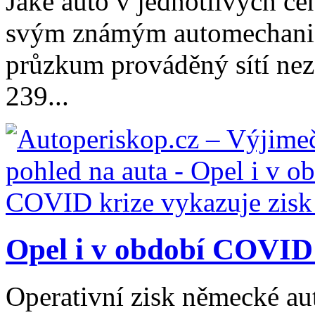
Jaké auto v jednotlivých ce
svým známým automechanici
průzkum prováděný sítí nez
239...
Opel i v období COVID 
Operativní zisk německé au