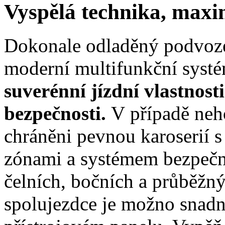
Vyspělá technika, maxi
Dokonale odladěný podvozek
moderní multifunkční syst
suverénní jízdní vlastnost
bezpečnosti.
V případě neh
chráněni pevnou karoserií 
zónami a systémem bezpečno
čelních, bočních a průběžn
spolujezdce je možno snadn