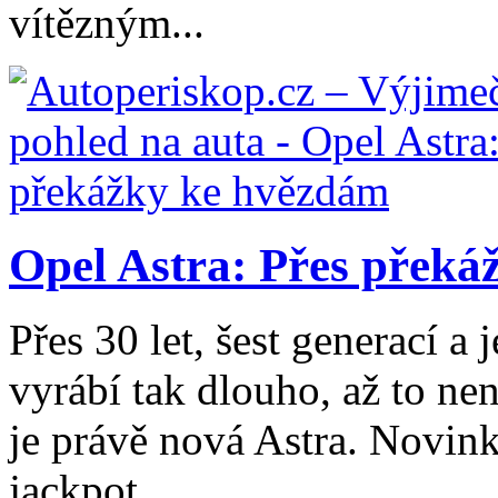
vítězným...
Opel Astra: Přes přek
Přes 30 let, šest generací a 
vyrábí tak dlouho, až to ne
je právě nová Astra. Novink
jackpot....