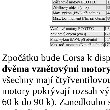
Zážehové motory ECOTEC
1
Zdvihový objem (cm3)
9
Max. výkon (kW/k při ot/min)
4
Max. toč. moment (Nm při ot/min)
8
Vznětové motory ECOTEC
1.
Zdvihový objem (cm3)
12
Max. výkon (kW/k při ot/min)
55/
Max. toč. moment (Nm při ot/min)
170
Zpočátku bude Corsa k disp
dvěma vznětovými motor
všechny mají čtyřventilov
motory pokrývají rozsah v
60 k do 90 k). Zanedlouho s