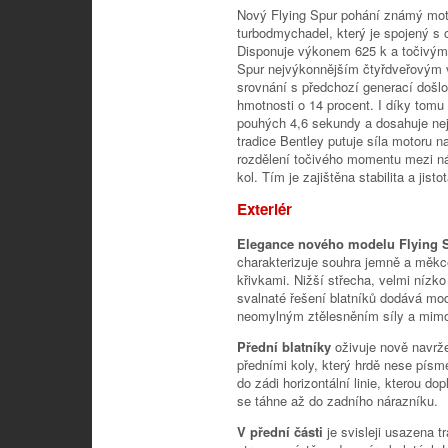
Nový Flying Spur pohání známý moto
turbodmychadel, který je spojený 
Disponuje výkonem 625 k a točivý
Spur nejvýkonnějším čtyřdveřovým v
srovnání s předchozí generací došl
hmotnosti o 14 procent. I díky tomu
pouhých 4,6 sekundy a dosahuje nej
tradice Bentley putuje síla motoru n
rozdělení točivého momentu mezi ná
kol. Tím je zajištěna stabilita a jis
Exteriér
Elegance nového modelu Flying 
charakterizuje souhra jemně a měkc
křivkami. Nižší střecha, velmi nízko
svalnaté řešení blatníků dodává mode
neomylným ztělesněním síly a mim
Přední blatníky
oživuje nově navrž
předními koly, který hrdě nese písm
do zádi horizontální linie, kterou do
se táhne až do zadního nárazníku.
V přední části
je svisleji usazena 