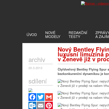
NOVÉ
REDAKČNÍ
ZPRÁV
ÚVOD
MODELY
TESTY
A ZAJÍ
Nový Bentley Flyin
luxusní limuzína 
archiv
v Ženevě již v pro
20.3.2013
Čtyřdveřový Bentley Flying Spur 
bezkonkurenční dynamikou je komf
sdílení
Facebook
Twitter
Gmail
Outlook.com
Email
Pinterest