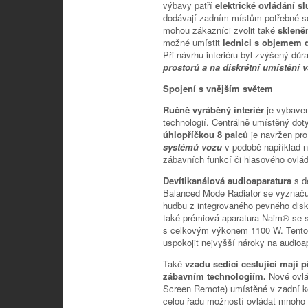
výbavy patří
elektrické ovládání s
dodávají zadním místům potřebné so
mohou zákazníci zvolit také
skleně
možné umístit
lednici s objemem de
Při návrhu interiéru byl zvýšený dů
prostorů a na diskrétní umístění 
Spojení s vnějším světem
Ručně vyráběný interiér
je vybave
technologií. Centrálně umístěný dot
úhlopříčkou 8 palců
je navržen pr
systémů vozu
v podobě například n
zábavních funkcí či hlasového ovlád
Devítikanálová audioaparatura
s d
Balanced Mode Radiator se vyznaču
hudbu z integrovaného pevného disk
také prémiová aparatura Naim® se 
s celkovým výkonem 1100 W. Tento 
uspokojit nejvyšší nároky na audioa
Také
vzadu sedící cestující mají
zábavním technologiím.
Nové ovl
Screen Remote) umístěné v zadní k
celou řadu možností ovládat mnoho