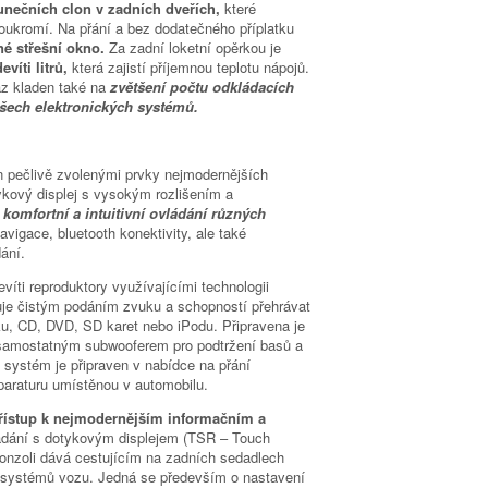
lunečních clon v zadních dveřích,
které
ukromí. Na přání a bez dodatečného příplatku
né střešní okno.
Za zadní loketní opěrkou je
víti litrů,
která zajistí příjemnou teplotu nápojů.
raz kladen také na
zvětšení počtu odkládacích
všech elektronických systémů.
n pečlivě zvolenými prvky nejmodernějších
ykový displej s vysokým rozlišením a
o
komfortní a intuitivní ovládání různých
avigace, bluetooth konektivity, ale také
ání.
evíti reproduktory využívajícími technologii
je čistým podáním zvuku a schopností přehrávat
u, CD, DVD, SD karet nebo iPodu. Připravena je
samostatným subwooferem pro podtržení basů a
systém je připraven v nabídce na přání
paraturu umístěnou v automobilu.
 přístup k nejmodernějším informačním a
ádání s dotykovým displejem (TSR – Touch
onzoli dává cestujícím na zadních sedadlech
 systémů vozu. Jedná se především o nastavení