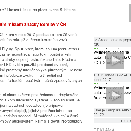
sním místem značky Bentley v ČR
CZ, která v roce 2012 prodala celkem 28 vozů
ošního roku již 8 těchto luxusních vozů.
Je Škoda Fabia nejlepší
ČR
l Flying Spur
tvary, které jsou na jednu stranu
časně nepostrádají sportovní postoj a velmi
blatníky doplňují ostře řezané linie. Přední a
er LED světla použitá pro denní svícení,
ně prostorný interiér oplývá přirozeným luxusem
TEST: Honda Civic 4D 
mi produkce zvuku i multimediálních
turbo 2017
stí je tradiční používání ručně zpracovávaných
i s okolním světem prostřednictvím dotykového
ního a komunikačního systému. Jeho součástí je
ující na zadních sedadlech je připraven
Jaké je Evropské Auto 
ovými displeji, jejichž prostřednictvím se
2017?
u zadních sedadel. Mimořádně kvalitní a čistý
Další 
rémiový audiosystém Naim® s devíti reproduktory
REKLAMA