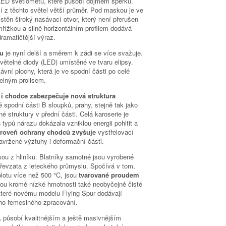
LED světlometů, které působí dojmem šperku.
í z těchto světel větší průměr. Pod maskou je ve
stěn široký nasávací otvor, který není přerušen
řížkou a silně horizontálním profilem dodává
ramatičtější výraz.
ru
je nyní delší a směrem k zádi se více svažuje.
světelné diody (LED) umístěné ve tvaru elipsy.
vní plochy, která je ve spodní části po celé
elným prolisem.
i chodce zabezpečuje nová struktura
 spodní části B sloupků, prahy, stejně tak jako
 struktury v přední části. Celá karoserie je
typů nárazu dokázala vzniklou energii pohltit a
roveň ochrany chodců zvyšuje
vystřelovací
avržené výztuhy i deformační části.
sou z hliníku. Blatníky samotné jsou vyrobené
 převzata z leteckého průmyslu. Spočívá v tom,
plotu více než 500 °C, jsou
tvarované proudem
ou kromě nízké hmotnosti také neobyčejně čisté
 které novému modelu Flying Spur dodávají
ho řemeslného zpracování.
,
působí kvalitnějším a ještě masivnějším