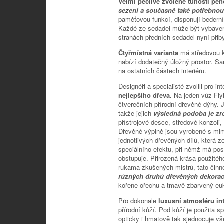
Velmi pečlivě zvolené tuhosti pě
sezení a současně také potřebnou
paměťovou funkcí, disponují bederní
Každé ze sedadel může být vybaven
stranách předních sedadel nyní přib
Čtyřmístná varianta
má středovou k
nabízí dodatečný úložný prostor. Sa
na ostatních částech interiéru.
Designéři a specialisté zvolili pro i
nejlepšího dřeva.
Na jeden vůz Fly
čtverečních přírodní dřevěné dýhy. 
takže jejich
výsledná podoba je zr
přístrojové desce, středové konzoli,
Dřevěné výplně jsou vyrobené s mim
jednotlivých dřevěných dílů, která z
speciálního efektu, při němž má posá
obstupuje. Přirozená krása použité
rukama zkušených mistrů, tato činno
různých druhů dřevěných dekora
kořene ořechu a tmavě zbarvený euk
Pro dokonale
luxusní atmosféru in
přírodní kůží. Pod kůží je použita s
opticky i hmatově tak sjednocuje vš