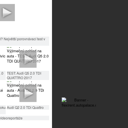
? Největší porovnávací test v
1.0
TEST: Audi Q5 2.0 TDI
QUATTRO 2017
roku
Audi Q2 2.0 TDi Quattro
videoreportáže