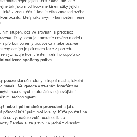
 se dotkla nejen jejich konstrukce, ale také
ejně tak jako modifikované kinematiky jejich
t také v zadní části, kde je víko zavazadlového
 kompozitu,
který díky svým vlastnostem nese
.
00 Nm/stupeň, což ve srovnání s předchozí
ocenta.
Díky tomu je karoserie nového modelu
dem pro komponenty podvozku a také
účinně
azený design je přínosem také z pohledu
a se vyznačuje koeficientem čelního odporu cx =
nimalizace spotřeby paliva.
aty pouze
sluneční clony, stropní madla, loketní
ho panelu.
Ve vysoce luxusním interiéru
se
aných hodnotných materiálů s nejnovějšími
čními technologiemi.
tyř nebo i pětimístném provedení
a jeho
 přírodní kůží prémiové kvality. Kůže použitá na
ně se vyznačuje větší odolností. Je
zy Bentley a lze ji zvolit v jedné z dvanácti