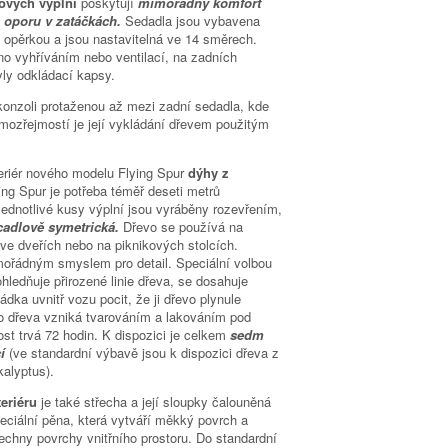
nových výplní
poskytují
mimořádný komfort
 oporu v zatáčkách.
Sedadla jsou vybavena
 opěrkou a jsou nastavitelná ve 14 směrech.
o vyhříváním nebo ventilací, na zadních
yly odkládací kapsy.
onzoli protaženou až mezi zadní sedadla, kde
mozřejmostí je její vykládání dřevem použitým
nteriér nového modelu Flying Spur
dýhy z
ing Spur je potřeba téměř deseti metrů
Jednotlivé kusy výplní jsou vyráběny rozevřením,
cadlově symetrická.
Dřevo se používá na
 ve dveřích nebo na piknikových stolcích.
ořádným smyslem pro detail. Speciální volbou
ohledňuje přirozené linie dřeva, se dosahuje
dka uvnitř vozu pocit, že ji dřevo plynule
ho dřeva vzniká tvarováním a lakováním pod
st trvá 72 hodin. K dispozici je celkem
sedm
cí
(ve standardní výbavě jsou k dispozici dřeva z
alyptus).
teriéru
je také střecha a její sloupky čalouněná
peciální pěna, která vytváří měkký povrch a
echny povrchy vnitřního prostoru. Do standardní