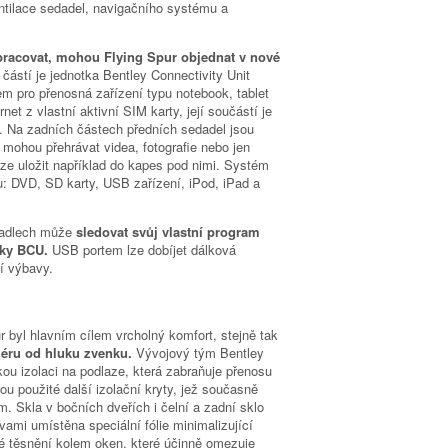
entilace sedadel, navigačního systému a
h pracovat, mohou Flying Spur objednat v nové
í částí je jednotka Bentley Connectivity Unit
em pro přenosná zařízení typu notebook, tablet
net z vlastní aktivní SIM karty, její součástí je
B. Na zadních částech předních sedadel jsou
 mohou přehrávat videa, fotografie nebo jen
lze uložit například do kapes pod nimi. Systém
lu: DVD, SD karty, USB zařízení, iPod, iPad a
dadlech může
sledovat svůj vlastní program
tky BCU.
USB portem lze dobíjet dálková
tí výbavy.
r byl hlavním cílem vrcholný komfort, stejně tak
riéru od hluku zvenku.
Vývojový tým Bentley
kou izolaci na podlaze, která zabraňuje přenosu
ou použité další izolační kryty, jež současně
. Skla v bočních dveřích i čelní a zadní sklo
vami umístěna speciální fólie minimalizující
é těsnění kolem oken, které účinně omezuje