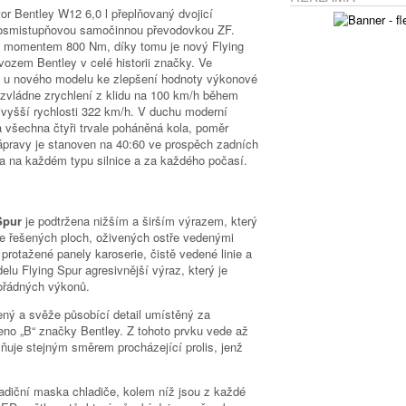
r Bentley W12 6,0 l přeplňovaný dvojicí
s osmistupňovou samočinnou převodovkou ZF.
m momentem 800 Nm, díky tomu je nový Flying
ozem Bentley v celé historii značky. Ve
o u nového modelu ke zlepšení hodnoty výkonové
 zvládne zrychlení z klidu na 100 km/h během
vyšší rychlosti 322 km/h. V duchu moderní
a všechna čtyři trvale poháněná kola, poměr
pravy je stanoven na 40:60 ve prospěch zadních
tota na každém typu silnice a za každého počasí.
Spur
je podtržena nižším a širším výrazem, který
e řešených ploch, oživených ostře vedenými
 protažené panely karoserie, čistě vedené linie a
lu Flying Spur agresivnější výraz, který je
ořádných výkonů.
ený a svěže působící detail umístěný za
eno „B“ značky Bentley. Z tohoto prvku vede až
plňuje stejným směrem procházející prolis, jenž
tradiční maska chladiče, kolem níž jsou z každé