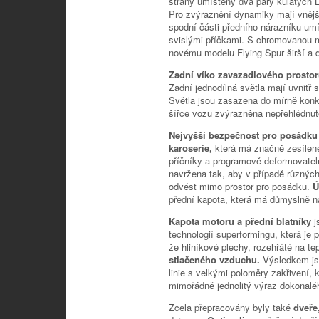
strany umístěny dva páry kulatých 
Pro zvýraznění dynamiky mají vnějš
spodní části předního nárazníku umí
svislými příčkami. S chromovanou m
novému modelu Flying Spur širší a d
Zadní víko zavazadlového prosto
Zadní jednodílná světla mají uvnitř 
Světla jsou zasazena do mírně konká
šířce vozu zvýrazněna nepřehlédnut
Nejvyšší bezpečnost pro posádku 
karoserie,
která má značně zesílené
příčníky a programově deformovatelné
navržena tak, aby v případě různých 
odvést mimo prostor pro posádku.
Ú
přední kapota, která má důmyslně n
Kapota motoru a přední blatníky
j
technologií superformingu, která je
že hliníkové plechy, rozehřáté na te
stlačeného vzduchu.
Výsledkem js
linie s velkými poloměry zakřivení,
mimořádně jednolitý výraz dokonalé
Zcela přepracovány byly také
dveře