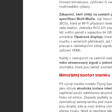
činnosti klimatizace, vyhřívání či v
multimediální výbavy.
Zákazníci, kteří chtějí na cestác
specifikaci Multi-Media.
Její hlavn
(BCU), která je Wi-Fi přípojným bod
nebo telefon. Jednotka BCU šíří inter
též vnitřní paměť s kapacitou 64 G
umístěné
10palcové displeje,
které
muziku z externích přehrávačů, jež 
pracuje s následujícími zdroji signá
zařízení HDMI.
Každý z cestujících na zadních se
nebo streamovaný signál z jedno
sluchátka, která jsou taktéž součás
Mimořádný komfort interiéru
Při vývoji nového modelu Flying Spu
jako účinná
akustická izolace inte
například použil odlehčenou akustic
hluku od silnice. Zespodu podlahy js
optimalizují aerodynamiku pod vozem
jsou dvojitá, kde je mezi dvěma vrst
přenos zvuku. Nově je navrženo tak