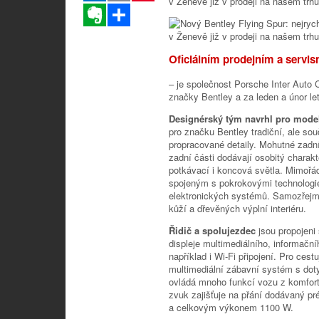
Evernote
Sdílet
Oficiálním prodejním a servi
– je společnost Porsche Inter Auto 
značky Bentley a za leden a únor let
Designérský tým navrhl pro mode
pro značku Bentley tradiční, ale sou
propracované detaily. Mohutné zadní 
zadní části dodávají osobitý charakt
potkávací i koncová světla. Mimořád
spojeným s pokrokovými technologie
elektronických systémů. Samozřejmo
kůží a dřevěných výplní interiéru.
Řidič a spolujezdec
jsou propojen
displeje multimediálního, informač
například i Wi-Fi připojení. Pro cest
multimediální zábavní systém s dotyk
ovládá mnoho funkcí vozu z komfort
zvuk zajišťuje na přání dodávaný p
a celkovým výkonem 1100 W.