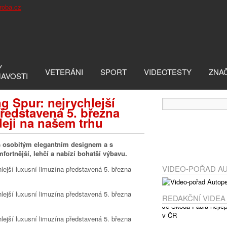
Y
VETERÁNI
SPORT
VIDEOTESTY
ZNA
MAVOSTI
g Spur: nejrychlejší
představená 5. března
deji na našem trhu
s osobitým elegantním designem a s
ortnější, lehčí a nabízí bohatší výbavu.
VIDEO-POŘAD A
REDAKČNÍ VIDEA