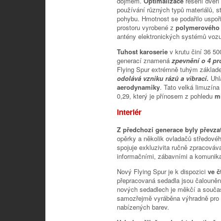
dojmem.
Optimalizace
řešení dveří
používání různých typů materiálů, st
pohybu. Hmotnost se podařilo uspoři
prostoru vyrobené z
polymerového
antény elektronických systémů vozu
Tuhost karoserie
v krutu činí 36 5
generací znamená
zpevnění o 4 pr
Flying Spur extrémně tuhým zákla
odolává vzniku rázů a vibrací.
Uhl
aerodynamiky
. Tato velká limuzín
0,29, který je přínosem z pohledu
mi
Interiér
Z předchozí generace byly převz
opěrky a několik ovladačů středové
spojuje exkluzivita ručně zpracováv
informačními, zábavními a komunika
Nový Flying Spur je k dispozici
ve č
přepracovaná sedadla jsou čalouněná
nových sedadlech je měkčí a součas
samozřejmě vyráběna výhradně pro vo
nabízených barev.