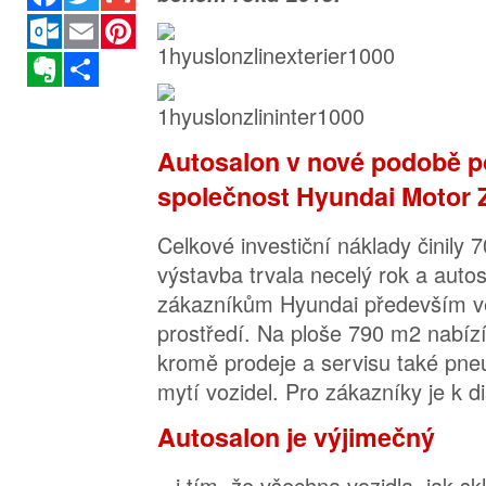
Outlook.com
Email
Pinterest
Evernote
Sdílet
Autosalon v nové podobě p
společnost Hyundai Motor Z
Celkové investiční náklady činily 7
výstavba trvala necelý rok a auto
zákazníkům Hyundai především ve
prostředí. Na ploše 790 m2 nabíz
kromě prodeje a servisu také pne
mytí vozidel. Pro zákazníky je k di
Autosalon je výjimečný
– i tím, že všechna vozidla, jak s