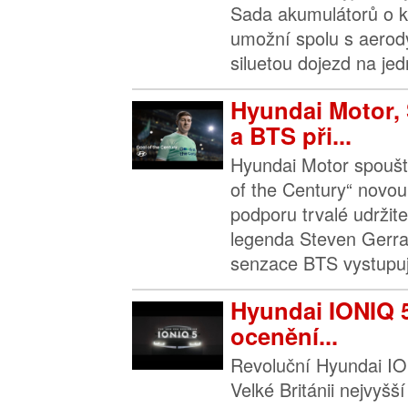
Sada akumulátorů o k
umožní spolu s aerod
siluetou dojezd na jedn
Hyundai Motor, 
a BTS při...
Hyundai Motor spouš
of the Century“ novo
podporu trvalé udržite
legenda Steven Gerra
senzace BTS vystupují
Hyundai IONIQ 5
ocenění...
Revoluční Hyundai IO
Velké Británii nejvyšš