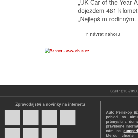
„UK Car of the Year A
dojezdem 481 kilometr
„Nejlepším rodinným..
↑ návrat nahoru
ISSN 1213-709X |
Zpravodajství a novinky na internetu
Auto Periskop již
pohled na aktuá
průmyslu z domo
pravidelně informu
nám na
autoper
kterou chcete 