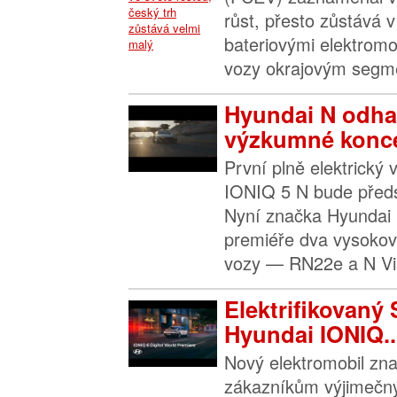
růst, přesto zůstává 
bateriovými elektromo
vozy okrajovým segme
Hyundai N odha
výzkumné konce
První plně elektrick
IONIQ 5 N bude před
Nyní značka Hyundai 
premiéře dva vysoko
vozy — RN22e a N Vi
Elektrifikovaný 
Hyundai IONIQ..
Nový elektromobil zn
zákazníkům výjimečný