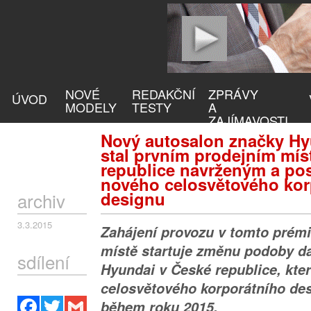
NOVÉ
REDAKČNÍ
ZPRÁVY
ÚVOD
MODELY
TESTY
A
ZAJÍMAVOSTI
Nový autosalon značky Hyu
stal prvním prodejním mí
republice navrženým a po
nového celosvětového kor
designu
archiv
3.3.2015
Zahájení provozu v tomto prém
místě startuje změnu podoby da
sdílení
Hyundai v České republice, kte
celosvětového korporátního de
Facebook
Twitter
Gmail
během roku 2015.