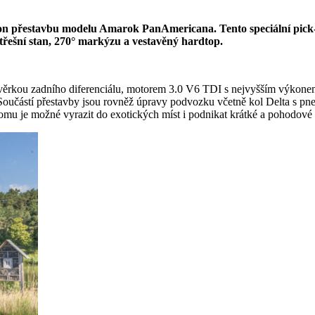
n přestavbu modelu Amarok PanAmericana. Tento speciální pick-u
řešní stan, 270° markýzu a vestavěný hardtop.
věrkou zadního diferenciálu, motorem 3.0 V6 TDI s nejvyšším výko
oučástí přestavby jsou rovněž úpravy podvozku včetně kol Delta s pn
omu je možné vyrazit do exotických míst i podnikat krátké a pohodové 