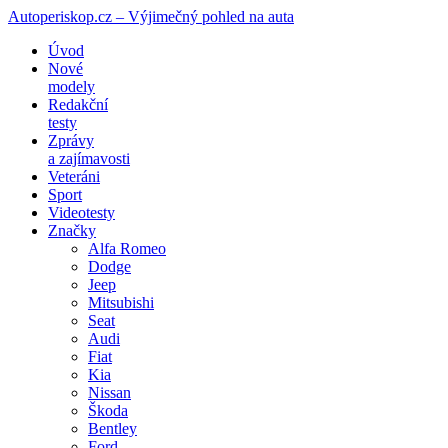
Autoperiskop.cz – Výjimečný pohled na auta
Přejít
Úvod
k
Nové
obsahu
modely
webu
Redakční
testy
Zprávy
a zajímavosti
Veteráni
Sport
Videotesty
Značky
Alfa Romeo
Dodge
Jeep
Mitsubishi
Seat
Audi
Fiat
Kia
Nissan
Škoda
Bentley
Ford