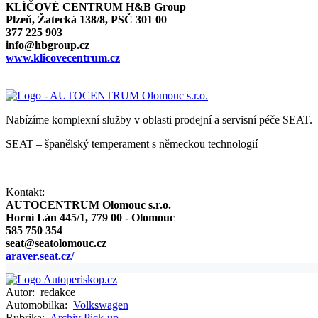
KLÍČOVÉ CENTRUM H&B Group
Plzeň, Žatecká 138/8, PSČ 301 00
377 225 903
info@hbgroup.cz
www.klicovecentrum.cz
Nabízíme komplexní služby v oblasti prodejní a servisní péče SEAT.
SEAT – španělský temperament s německou technologií
Kontakt:
AUTOCENTRUM Olomouc s.r.o.
Horní Lán 445/1, 779 00 - Olomouc
585 750 354
seat@seatolomouc.cz
araver.seat.cz/
Autor:
redakce
Automobilka:
Volkswagen
Rubrika:
Archiv
Pick-up