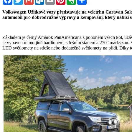
Volkswagen Užitkové vozy představuje na veletrhu Caravan Salo
automobil pro dobrodružné výpravy a kempování, který nabízí st
Základem je černý Amarok PanAmericana s pohonem všech kol, uzá
je vybaven mimo jiné hardtopem, střešním stanem a 270° markýzou. S
LED světlomety na střeše nebo dodatečné světlomety na přídi. Díky t