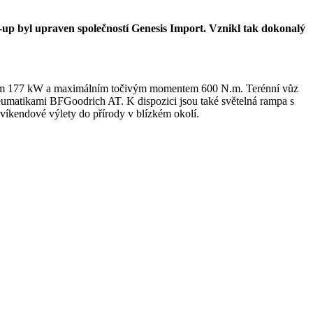
p byl upraven společností Genesis Import. Vznikl tak dokonalý
nem 177 kW a maximálním točivým momentem 600 N.m. Terénní vůz
eumatikami BFGoodrich AT. K dispozici jsou také světelná rampa s
víkendové výlety do přírody v blízkém okolí.