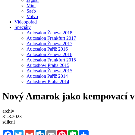
Jaguar
Mini
Saab
Volvo
Videopořad
Speciály
Autosalon Ženeva 2018
Autosalon Frankfurt 2017
Autosalon Ženeva 2017
Autosalon Paříž 2016
Autosalon Ženeva 2016
Autosalon Frankfurt 2015
Autoshow Praha 2015
Autosalon Ženeva 2015
Autosalon Paříž 2014
Autoshow Praha 2014
Nový Amarok jako kempovací vů
archiv
31.8.2023
sdílení
Facebook
Twitter
Gmail
Outlook.com
Email
Pinterest
Evernote
Sdílet