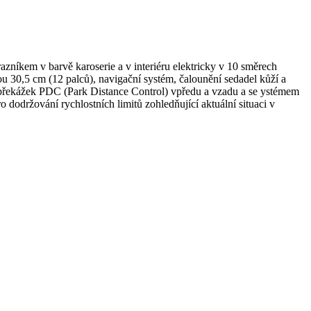
kem v barvě karoserie a v interiéru elektricky v 10 směrech
ou 30,5 cm (12 palců), navigační systém, čalounění sedadel kůží a
ry překážek PDC (Park Distance Control) vpředu a vzadu a se ystémem
ro dodržování rychlostních limitů zohledňující aktuální situaci v