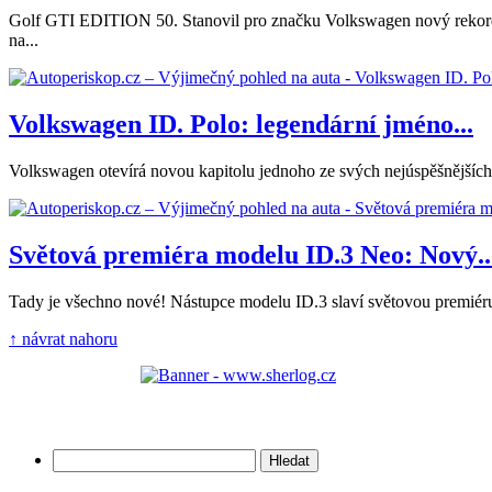
Golf GTI EDITION 50. Stanovil pro značku Volkswagen nový rekord
na...
Volkswagen ID. Polo: legendární jméno...
Volkswagen otevírá novou kapitolu jednoho ze svých nejúspěšnějších 
Světová premiéra modelu ID.3 Neo: Nový..
Tady je všechno nové! Nástupce modelu ID.3 slaví světovou premiéru s
↑ návrat nahoru
Vyhledávání