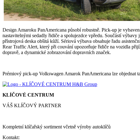
Design Amaroku PanAmericana působí robustně. Pick-up je vybaven 
nastavitelnými sedadly řidiče a spolujezdce vpředu. Součástí výbavy 
přístrojová deska obšitá kůží. Sériová výbava obsahuje řadu asistenč
Rear Traffic Alert, který při couvání upozorňuje řidiče na vozidla přij
dopravě, a dynamické zobrazování dopravních značek.
Prémiový pick-up Volkswagen Amarok PanAmericana lze objednat ta
KLÍČOVÉ CENTRUM
VÁŠ KLÍČOVÝ PARTNER
Kompletní klíčařský sortiment včetně výroby autoklíčů
Kontakt: