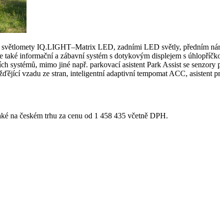
světlomety IQ.LIGHT–Matrix LED, zadními LED světly, předním nárazní
je také informační a zábavní systém s dotykovým displejem s úhlopříčk
ních systémů, mimo jiné např. parkovací asistent Park Assist se senzo
ížďějící vzadu ze stran, inteligentní adaptivní tempomat ACC, asistent p
ké na českém trhu za cenu od 1 458 435 včetně DPH.