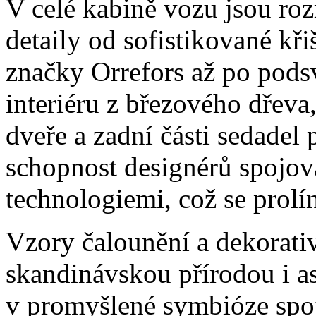
V celé kabině vozu jsou ro
detaily od sofistikované kři
značky Orrefors až po pods
interiéru z březového dřeva
dveře a zadní části sedadel 
schopnost designérů spojova
technologiemi, což se pro
Vzory čalounění a dekorati
skandinávskou přírodou i a
v promyšlené symbióze spoj