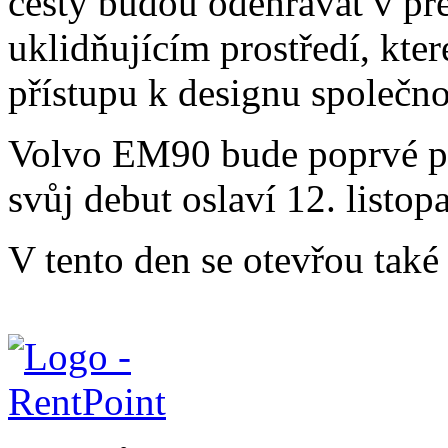
cesty budou odehrávat v pr
uklidňujícím prostředí, kt
přístupu k designu společno
Volvo EM90 bude poprvé př
svůj debut oslaví 12. listo
V tento den se otevřou tak