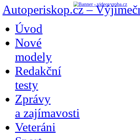
Autoperiskop.cz – Výjimeč
Přejít
Úvod
k
obsahu
Nové
webu
modely
Redakční
testy
Zprávy
a zajímavosti
Veteráni