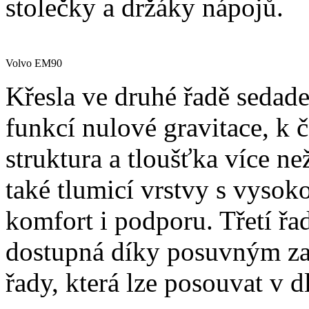
stolečky a držáky nápojů.
Volvo EM90
Křesla ve druhé řadě sedad
funkcí nulové gravitace, k 
struktura a tloušťka více ne
také tlumicí vrstvy s vysoko
komfort i podporu. Třetí řa
dostupná díky posuvným za
řady, která lze posouvat v 