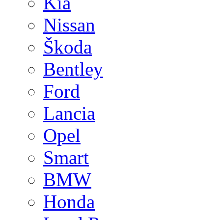
Kia
Nissan
Škoda
Bentley
Ford
Lancia
Opel
Smart
BMW
Honda