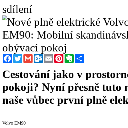
sdílení
Facebook
Twitter
Gmail
Outlook.com
Email
Pinterest
Evernote
Sdílet
Cestování jako v prosto
pokoji? Nyní přesně tuto
naše vůbec první plně el
Volvo EM90