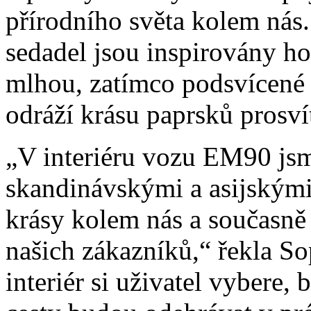
přírodního světa kolem nás
sedadel jsou inspirovány h
mlhou, zatímco podsvícené 
odráží krásu paprsků prosv
„V interiéru vozu EM90 jsme
skandinávskými a asijskými 
krásy kolem nás a současn
našich zákazníků,“ řekla So
interiér si uživatel vybere, 