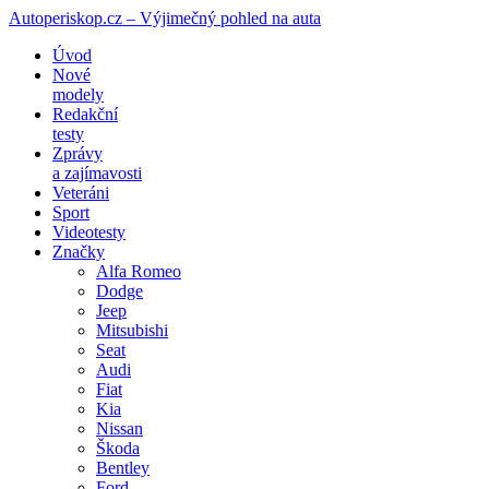
Autoperiskop.cz – Výjimečný pohled na auta
Přejít
Úvod
k
Nové
obsahu
modely
webu
Redakční
testy
Zprávy
a zajímavosti
Veteráni
Sport
Videotesty
Značky
Alfa Romeo
Dodge
Jeep
Mitsubishi
Seat
Audi
Fiat
Kia
Nissan
Škoda
Bentley
Ford