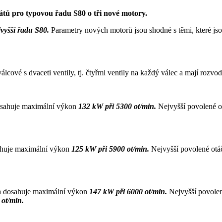
tů pro typovou řadu S80 o tři nové motory.
jvyšší řadu S80.
Parametry nových motorů jsou shodné s těmi, které jso
válcové s dvaceti ventily, tj. čtyřmi ventily na každý válec a mají roz
osahuje maximální výkon
132 kW při 5300 ot/min.
Nejvyšší povolené o
ahuje maximální výkon
125 kW při 5900 ot/min.
Nejvyšší povolené otá
a dosahuje maximální výkon
147 kW při 6000 ot/min.
Nejvyšší povolen
 ot/min.