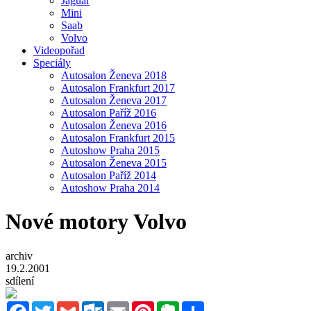
Jaguar
Mini
Saab
Volvo
Videopořad
Speciály
Autosalon Ženeva 2018
Autosalon Frankfurt 2017
Autosalon Ženeva 2017
Autosalon Paříž 2016
Autosalon Ženeva 2016
Autosalon Frankfurt 2015
Autoshow Praha 2015
Autosalon Ženeva 2015
Autosalon Paříž 2014
Autoshow Praha 2014
Nové motory Volvo
archiv
19.2.2001
sdílení
Facebook
Twitter
Gmail
Outlook.com
Email
Pinterest
Evernote
Sdílet