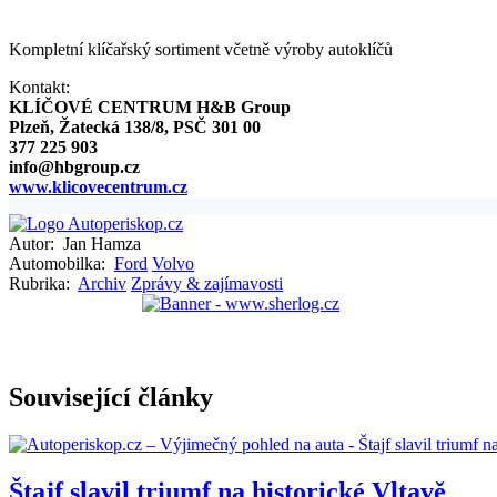
Kompletní klíčařský sortiment včetně výroby autoklíčů
Kontakt:
KLÍČOVÉ CENTRUM H&B Group
Plzeň, Žatecká 138/8, PSČ 301 00
377 225 903
info@hbgroup.cz
www.klicovecentrum.cz
Autor:
Jan Hamza
Automobilka:
Ford
Volvo
Rubrika:
Archiv
Zprávy & zajímavosti
Související články
Štajf slavil triumf na historické Vltavě