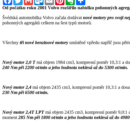
Od počátku roku 2001 Volvo rozšířilo nabídku pohonných agregá
Švédská automobilka Volvo začala dodávat
nové motory pro svoji ne
pohonných agregátů celkem na šest typů motorů.
Všechny
tři nové benzinové motory
umístěné vpředu napříč jsou pěti
Nový motor 2,0 T
má objem 1984 cm3, kompresní poměr 10,3:1 a d
240 Nm při 2200 ot/min a jeho hodnota neklesá až do 5300 ot/min.
Nový motor 2,4
má objem 2435 cm3, kompresní poměr 10,3:1 a dos
230 Nm při 6500 ot/min.
Nový motor 2,4T LPT
má objem 2435 cm3, kompresní poměr 9,0:1 
moment
285 Nm při 1800 ot/min a jeho hodnota neklesá až do 4980