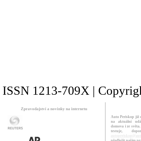
ISSN 1213-709X | Copyright
Zpravodajství a novinky na internetu
Auto Periskop již 
na aktuální udá
domova i ze světa.
testuje, do
autoperiskop@aut
předložit našim p