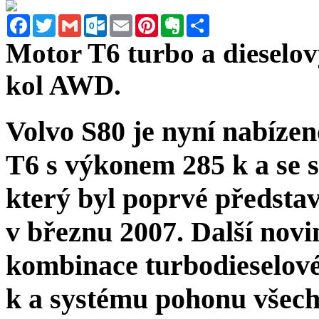
Facebook
Twitter
Gmail
Outlook.com
Email
Pinterest
Evernote
Sdílet
Motor T6 turbo a dieselo
kol AWD.
Volvo S80 je nyní nabíze
T6 s výkonem 285 k a se 
který byl poprvé předsta
v březnu 2007. Další nov
kombinace turbodieselov
k a systému pohonu všec