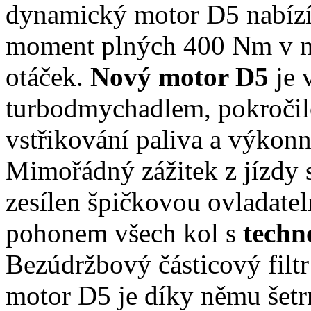
dynamický motor D5 nabíz
moment plných 400 Nm v m
otáček.
Nový motor D5
je 
turbodmychadlem, pokročil
vstřikování paliva a výkon
Mimořádný zážitek z jízdy s
zesílen špičkovou ovladatel
pohonem všech kol s
techn
Bezúdržbový částicový filtr
motor D5 je díky němu šetr