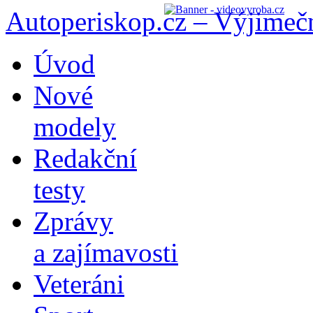
Autoperiskop.cz – Výjimeč
Přejít
Úvod
k
obsahu
Nové
webu
modely
Redakční
testy
Zprávy
a zajímavosti
Veteráni