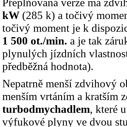
Přeplňovaná verze má zdv
kW
(285 k) a točivý mome
točivý moment je k dispozic
1 500 ot./min.
a je tak zár
plynulých jízdních vlastno
předběžná hodnota).
Nepatrně menší zdvihový o
menším vrtáním a kratším 
turbodmychadlem
, které 
výfukové plyny ve dvou stu