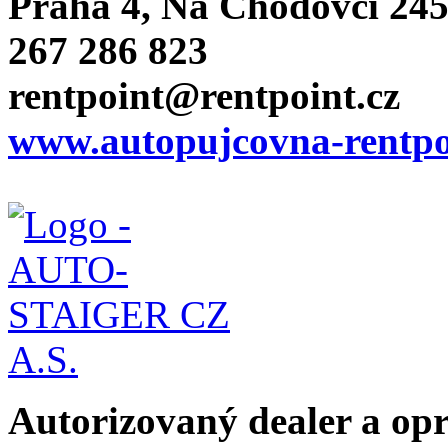
Praha 4, Na Chodovci 24
267 286 823
rentpoint@rentpoint.cz
www.autopujcovna-rentpo
Autorizovaný dealer a o