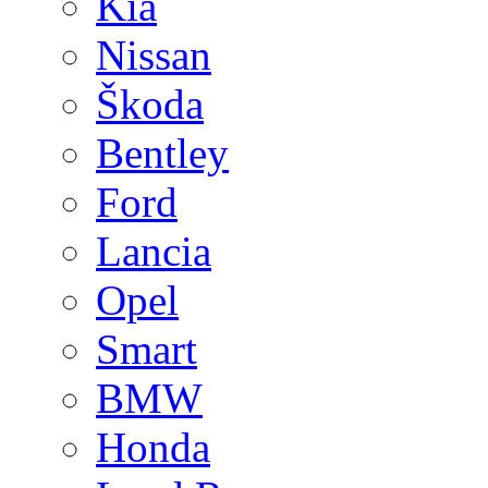
Kia
Nissan
Škoda
Bentley
Ford
Lancia
Opel
Smart
BMW
Honda