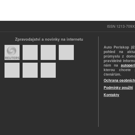
ISSN 1213-709X |
Zpravodajství a novinky na internetu
Auto Periskop již
pohled na aktuá
průmyslu z domo
pravidelně informu
nám na
autoper
kterou chcete 
čtenářům.
Ochrana osobních
Podmínky použití
Kontakty