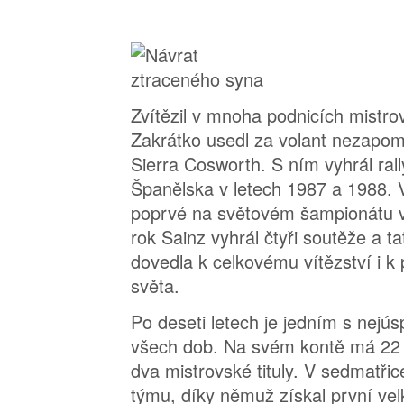
Zvítězil v mnoha podnicích mistro
Zakrátko usedl za volant nezapo
Sierra Cosworth. S ním vyhrál rall
Španělska v letech 1987 a 1988. 
poprvé na světovém šampionátu v 
rok Sainz vyhrál čtyři soutěže a t
dovedla k celkovému vítězství i k 
světa.
Po deseti letech je jedním s nejú
všech dob. Na svém kontě má 22 ví
dva mistrovské tituly. V sedmatřice
týmu, díky němuž získal první ve