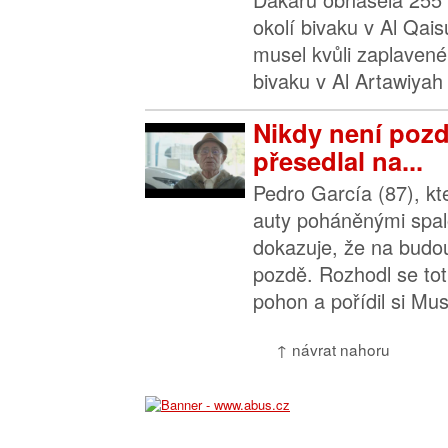
okolí bivaku v Al Qai
musel kvůli zaplave
bivaku v Al Artawiyah 
Nikdy není pozd
přesedlal na...
Pedro García (87), kter
auty poháněnými spa
dokazuje, že na budo
pozdě. Rozhodl se toti
pohon a pořídil si Mus
↑ návrat nahoru