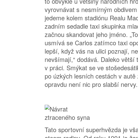
to obvyklé u většiny národních hr
vyrovnávat s nesmírným obdivem 
jedeme kolem stadiónu Realu Madr
zadním sedadle taxi skupinka mla
začnou skandovat jeho jméno. „To
usmívá se Carlos zatímco taxi opo
lepší, když vás na ulici poznají, n
nevšímají,“ dodává. Daleko větší 
v práci. Smýkat se ve stošedesátik
po úzkých lesních cestách v autě z
opravdu není nic pro slabší nervy.
Tato sportovní superhvězda je vš
otcem rodiny. Od roku 1991 je ž