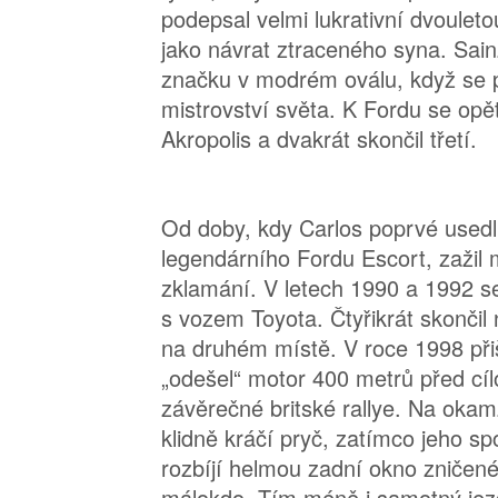
podepsal velmi lukrativní dvoulet
jako návrat ztraceného syna. Sainz
značku v modrém oválu, když se p
mistrovství světa. K Fordu se opět
Akropolis a dvakrát skončil třetí.
Od doby, kdy Carlos poprvé usedl
legendárního Fordu Escort, zažil m
zklamání. V letech 1990 a 1992 se
s vozem Toyota. Čtyřikrát skončil 
na druhém místě. V roce 1998 přiš
„odešel“ motor 400 metrů před cí
závěrečné britské rallye. Na okamž
klidně kráčí pryč, zatímco jeho s
rozbíjí helmou zadní okno zničen
málokdo. Tím méně i samotný je