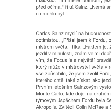
před očima,“ říká Sainz. „Nemá s
co mohlo být.“
Carlos Sainz myslí na budoucnost
optimistou. „Přišel jsem k Fordu, 
mistrem světa,“ říká. „Faktem je,
jezdil v minulosti, znám velmi dob
vím, že Focus je s největší prav
který může v mistrovství světa v r
vše způsobilo, že jsem zvolil Ford,
kterého chtěl také získat jako je
Prvním letošním Sainzovým vysto
Monte Carlo, kde dojel na druhém
týmovým úspěchem Fordu byla čer
Akropolis. Zvítězil Colin McRae a 