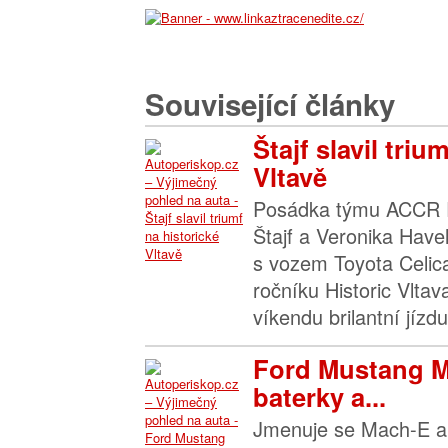
Související články
Štajf slavil triu
Vltavě
Posádka týmu ACCR R
Štajf a Veronika Have
s vozem Toyota Celica
ročníku Historic Vltav
víkendu brilantní jízd
Ford Mustang 
baterky a...
Jmenuje se Mach-E a p