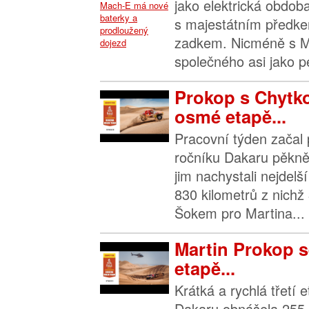
jako elektrická obdo
s majestátním předke
zadkem. Nicméně s 
společného asi jako pe
Prokop s Chytko
osmé etapě...
Pracovní týden začal 
ročníku Dakaru pěkně
jim nachystali nejdelš
830 kilometrů z nichž
Šokem pro Martina...
Martin Prokop se
etapě...
Krátká a rychlá třetí 
Dakaru obnášela 255 