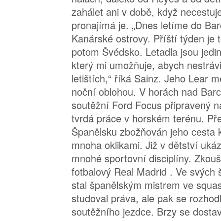
zahálet ani v době, když necestuj
pronajímá je. „Dnes letíme do Bar
Kanárské ostrovy. Příští týden je t
potom Švédsko. Letadla jsou jedi
který mi umožňuje, abych nestrávil
letištích,“ říká Sainz. Jeho Lear me
noční oblohou. V horách nad Bar
soutěžní Ford Focus připravený n
tvrdá práce v horském terénu. Pře
Španělsku zbožňován jeho cesta 
mnoha oklikami. Již v dětství ukáz
mnohé sportovní disciplíny. Zkou
fotbalový Real Madrid . Ve svých š
stal španělským mistrem ve squas
studoval práva, ale pak se rozhodl
soutěžního jezdce. Brzy se dostav