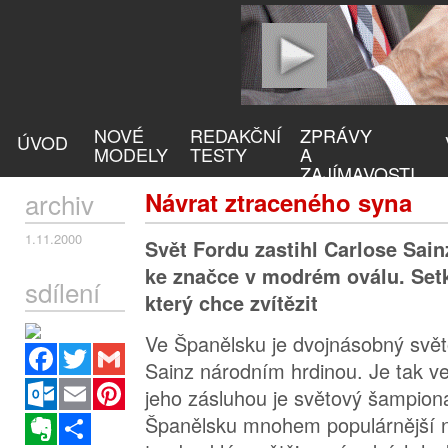
NOVÉ
REDAKČNÍ
ZPRÁVY
ÚVOD
MODELY
TESTY
A
ZAJÍMAVOSTI
archiv
Návrat ztraceného syna
1.11.2000
Svět Fordu zastihl Carlose Sain
ke značce v modrém oválu. Set
sdílení
který chce zvítězit
Ve Španělsku je dvojnásobný svě
Facebook
Twitter
Gmail
Sainz národním hrdinou. Je tak v
Outlook.com
Email
Pinterest
jeho zásluhou je světový šampioná
Španělsku mnohem populárnější n
Evernote
Sdílet