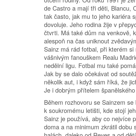
de Castro a mají tři děti, Blancu, 
tak často, jak mu to jeho kariéra
dovoluje. Jeho rodina žije v přep
čtvrti. Má také dům na venkově, 
alespoň na čas uniknout zvědavý
Sainz má rád fotbal, při kterém si
vášnivým fanouškem Realu Madrid
nedělní ligu. Fotbal mu také pomá
Jak by se dalo očekávat od soutě
několik aut, i když sám říká, že ji
Je i dobrým přítelem španělského 
Během rozhovoru se Sainzem se 
k soukromému letišti, kde stojí je
Sainz je používá, aby co nejvíce p
doma a na minimum zkrátil dobu st
halách, daleko od Reyes a od dět