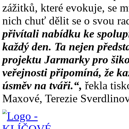
zážitků, které evokuje, se m
nich chuť dělit se o svou ra
přivítali nabídku ke spolu
každý den. Ta nejen předs
projektu Jarmarky pro šikov
veřejnosti připomíná, že k
úsměv na tváři.“,
řekla tis
Maxové, Terezie Sverdlinov