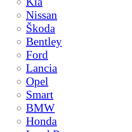
Kia
Nissan
Škoda
Bentley
Ford
Lancia
Opel
Smart
BMW
Honda