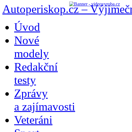
Autoperiskop.cz – Výjimeč
Přejít
Úvod
k
obsahu
Nové
webu
modely
Redakční
testy
Zprávy
a zajímavosti
Veteráni