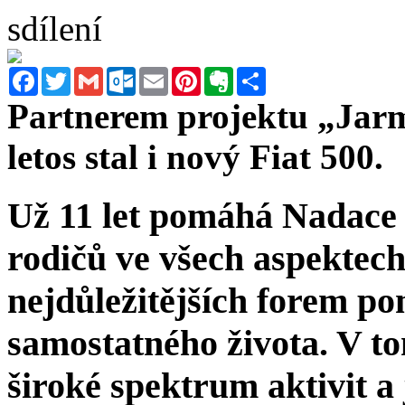
sdílení
Facebook
Twitter
Gmail
Outlook.com
Email
Pinterest
Evernote
Sdílet
Partnerem projektu „Jarm
letos stal i nový Fiat 500.
Už 11 let pomáhá Nadace
rodičů ve všech aspektech
nejdůležitějších forem po
samostatného života. V t
široké spektrum aktivit a 