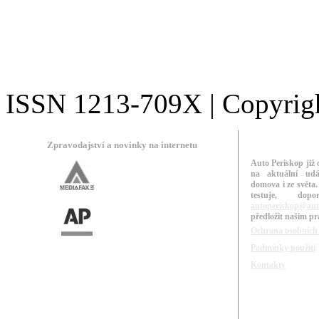
ISSN 1213-709X | Copyright
Zpravodajství a novinky na internetu
Auto Periskop již 
na aktuální udá
domova i ze světa.
testuje, do
autoperiskop@aut
předložit našim p
Ochrana osobních
Podmínky použití
Kontakty