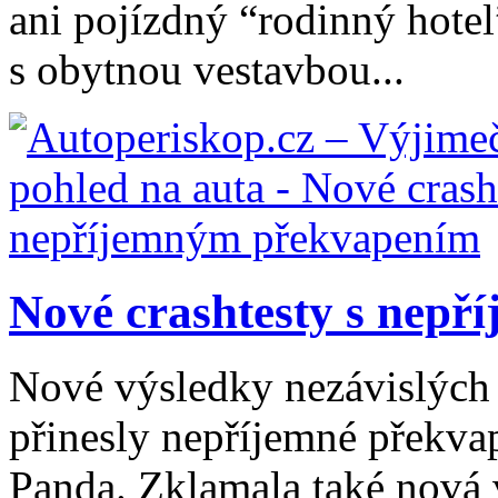
ani pojízdný “rodinný hote
s obytnou vestavbou...
Nové crashtesty s nepř
Nové výsledky nezávislých
přinesly nepříjemné překvap
Panda. Zklamala také nová 