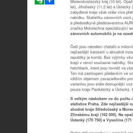
Moravskoslezský kraj (10 let). Opač
let), Jihočeský (11,2 let) a Ústecký
zabydlené kraje však stále více pře
nabídku. Statistiku zánovních vozů p
a předsedkyně představenstva AUR
značka Mototechna specializující s
zánovních automobilů je na vzes
Češi jsou národem chatařů a milovn
nejčastější karoserií u aktuálně in
republiky je kombi. Bez výjimky všu
krajů v rámci současné nabídky. Stej
hatchback, které jsou rovněž ve vše
Ten má zastoupení především ve vo
větším objemem zavazadlového prost
variantou jsou stále dostupnější vo
pouze kraje Pardubický a Ústecký, k
S velkým náskokem co do počtu n
statistice Praha. Zde nejčastější 
shodně kraje Středočeský a Moravs
Zlínskému kraji (162 000). Na opa
Ústecký (170 750) a Vysočina (171 
Praha drží prvenství i v nejméně popu