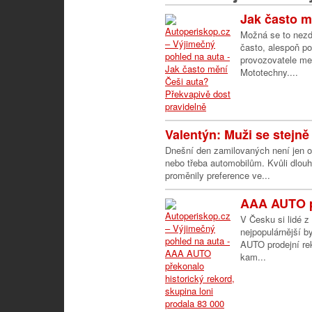
Jak často mě
Možná se to nezdá
často, alespoň p
provozovatele me
Mototechny....
Valentýn: Muži se stejně 
Dnešní den zamilovaných není jen o 
nebo třeba automobilům. Kvůli dlouh
proměnily preference ve...
AAA AUTO př
V Česku si lidé z
nejpopulárnější b
AUTO prodejní re
kam...