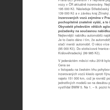
vozy v ČR aktuálně inzerovány. Nej
195 000 Kč. Následuje Středočeský kr
139 000 Kč a v závěsu kraj Zlínský
inzerovaných vozů zejména v Praz
pochopitelně znatelně vyšší, a to 
Obyvatelé především větších aglo
požadavky na současnou nabídku
Nejlevnější nabídku automobilů najd
Je to často dáno i tím, že automobi
stačí menší automobil. O něco více 
(95 000 Kč). Do stotisícové hranice
Královéhradecký (99 985 Kč).
V jedenáctém měsíci roku 2018 bylo 
Cena se
v listopadu na českém trhu pohybova
inzerovaných vozů kleslo oproti říjn
najeto 151 000 km, což je rovněž po
jednotlivých modelů se na desátou p
vystřídal BMW 5. Na 1. – 9. pozici