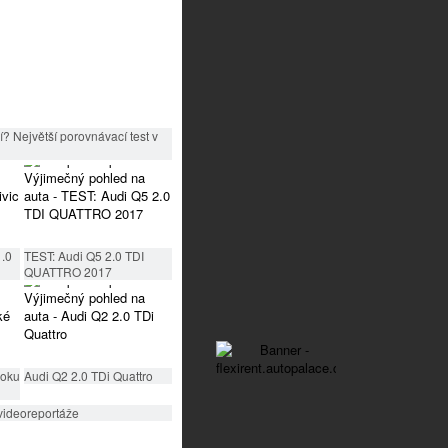
? Největší porovnávací test v
1.0
TEST: Audi Q5 2.0 TDI
QUATTRO 2017
roku
Audi Q2 2.0 TDi Quattro
videoreportáže