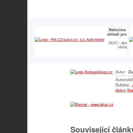
Nabízíme kom
oblasti prodej
S
SEAT – španěl
německou
Autor:
Zu
Automobi
Rubrika:
dojmy
Sta
Související článk