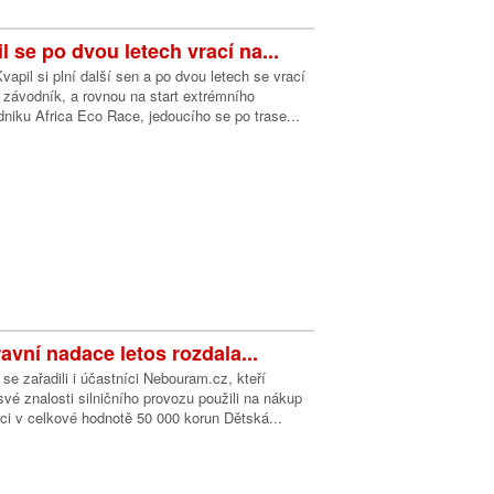
 se po dvou letech vrací na...
apil si plní další sen a po dvou letech se vrací
 závodník, a rovnou na start extrémního
dniku Africa Eco Race, jedoucího se po trase...
avní nadace letos rozdala...
 se zařadili i účastníci Nebouram.cz, kteří
vé znalosti silničního provozu použili na nákup
ci v celkové hodnotě 50 000 korun Dětská...