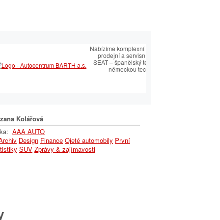
plexní služby v
Nabízíme komplexní služby v oblasti
prodejní a servisní péče SEAT.
ní a servisní péče
SEAT – španělský temperament s
EAT.
německou technologií
ský temperament s
 technologií
zana Kolářová
lka:
AAA AUTO
Archiv
Design
Finance
Ojeté automobily
První
tistiky
SUV
Zprávy & zajímavosti
y