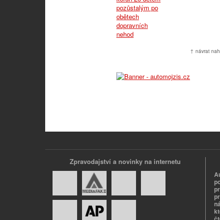
↑ návrat nah
Zpravodajství a novinky na internetu
A
p
p
pr
n
k
č