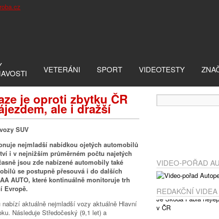
Y
VETERÁNI
SPORT
VIDEOTESTY
ZNA
MAVOSTI
aze je oproti zbytku ČR
ájezdem, ale i dražší
 vozy SUV
onuje nejmladší nabídkou ojetých automobilů
ství i v nejnižším průměrném počtu najetých
učasně jsou zde nabízené automobily také
VIDEO-POŘAD A
obilů se postupně přesouvá i do dalších
 AAA AUTO, které kontinuálně monitoruje trh
í Evropě.
REDAKČNÍ VIDEA
nabízí aktuálně nejmladší vozy aktuálně Hlavní
ku. Následuje Středočeský (9,1 let) a