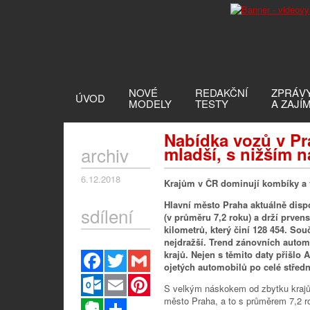
NOVÉ
REDAKČNÍ
ZPRÁV
ÚVOD
MODELY
TESTY
A ZAJÍ
Nabídka vozů v Pr
archiv
mladší, s nižším n
6.12.2018
Krajům v ČR dominují kombíky a
Hlavní město Praha aktuálně disp
sdílení
(v průměru 7,2 roku) a drží prven
kilometrů, který činí 128 454. So
nejdražší. Trend zánovních autom
krajů. Nejen s těmito daty přišlo
Facebook
Twitter
Gmail
ojetých automobilů po celé středn
Outlook.com
Email
Pinterest
S velkým náskokem od zbytku krajů 
město Praha, a to s průměrem 7,2 ro
Evernote
Sdílet