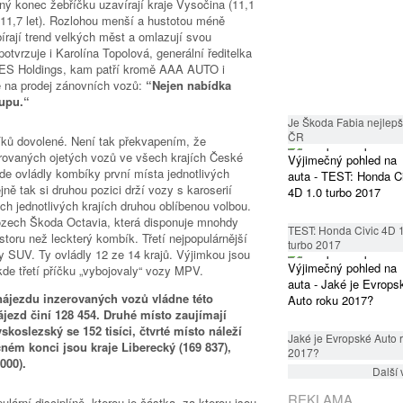
ný konec žebříčku uzavírají kraje Vysočina (11,1
 (11,7 let). Rozlohou menší a hustotou méně
bírají trend velkých měst a omlazují svou
otvrzuje i Karolína Topolová, generální ředitelka
ES Holdings, kam patří kromě AAA AUTO i
e na prodej zánovních vozů:
“Nejen nabídka
tupu.“
Je Škoda Fabia nejlepší
ČR
íků dovolené. Není tak překvapením, že
zerovaných ojetých vozů ve všech krajích České
de ovládly kombíky první místa jednotlivých
ně tak si druhou pozici drží vozy s karoserií
ch jednotlivých krajích druhou oblíbenou volbou.
zech Škoda Octavia, která disponuje mnohdy
TEST: Honda Civic 4D 
oru než leckterý kombík. Třetí nejpopulárnější
turbo 2017
zy SUV. Ty ovládly 12 ze 14 krajů. Výjimkou jsou
de třetí příčku „vybojovaly“ vozy MPV.
ájezdu inzerovaných vozů vládne této
nájezd činí 128 454. Druhé místo zaujímají
koslezský se 152 tisíci, čtvrté místo náleží
Jaké je Evropské Auto 
čném konci jsou kraje Liberecký (169 837),
2017?
000).
Další 
REKLAMA
lární disciplíně, kterou je částka, za kterou jsou