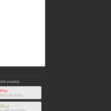
alší projekty
P.cz
HLED NA AUTA
ČÍ.cz
E VŠECH STRAN