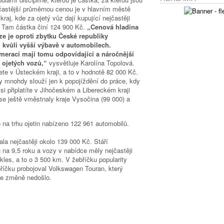
častější průměrnou cenou je v hlavním městě
aj, kde za ojetý vůz dají kupující nejčastěji
. Tam částka činí 124 900 Kč.
„Cenová hladina
e je oproti zbytku České republiky
i kvůli vyšší výbavě v automobilech.
merací mají tomu odpovídající a náročnější
 ojetých vozů,“
vysvětluje Karolína Topolová.
ete v Ústeckém kraji, a to v hodnotě 82 000 Kč.
ly mnohdy slouží jen k popojíždění do práce, kdy
si připlatíte v Jihočeském a Libereckém kraji
 se ještě vměstnaly kraje Vysočina (99 000) a
na trhu ojetin nabízeno 122 961 automobilů.
la nejčastěji okolo 139 000 Kč. Stáří
u na 9,5 roku a vozy v nabídce měly nejčastěji
kles, a to o 3 500 km. V žebříčku popularity
říčku probojoval Volkswagen Touran, který
 ke změně nedošlo.