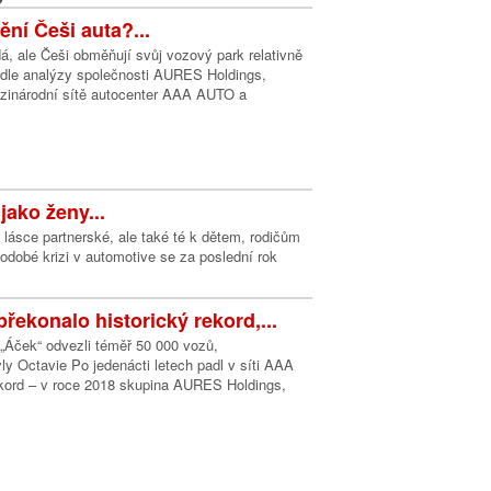
ní Češi auta?...
, ale Češi obměňují svůj vozový park relativně
odle analýzy společnosti AURES Holdings,
zinárodní sítě autocenter AAA AUTO a
jako ženy...
lásce partnerské, ale také té k dětem, rodičům
odobé krizi v automotive se za poslední rok
ekonalo historický rekord,...
 „Áček“ odvezli téměř 50 000 vozů,
yly Octavie Po jedenácti letech padl v síti AAA
kord – v roce 2018 skupina AURES Holdings,