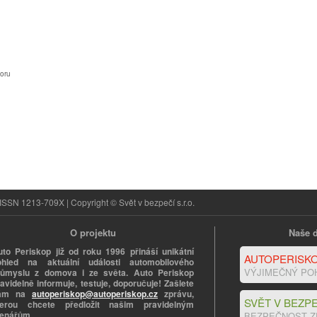
oru
ISSN 1213-709X | Copyright © Svět v bezpečí s.r.o.
O projektu
Naše d
uto Periskop již od roku 1996 přináší unikátní
AUTOPERISKO
ohled na aktuální události automobilového
VÝJIMEČNÝ PO
růmyslu z domova i ze světa. Auto Periskop
avidelně informuje, testuje, doporučuje! Zašlete
ám na
autoperiskop@autoperiskop.cz
zprávu,
SVĚT V BEZPE
terou chcete předložit našim pravidelným
tenářům.
BEZPEČNOST Z