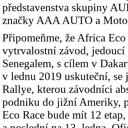
představenstva skupiny AU
značky AAA AUTO a Motot
Připomeňme, že Africa Eco 
vytrvalostní závod, jedoucí
Senegalem, s cílem v Dakaru
v lednu 2019 uskuteční, se 
Rallye, kterou závodníci ab
podniku do jižní Ameriky, p
Eco Race bude mít 12 etap, 
a poslední na 13. ledna. Ofi