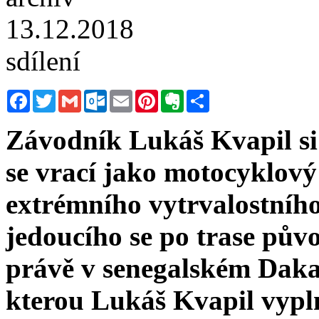
13.12.2018
sdílení
Facebook
Twitter
Gmail
Outlook.com
Email
Pinterest
Evernote
Sdílet
Závodník Lukáš Kvapil si 
se vrací jako motocyklový
extrémního vytrvalostníh
jedoucího se po trase pův
právě v senegalském Daka
kterou Lukáš Kvapil vypln