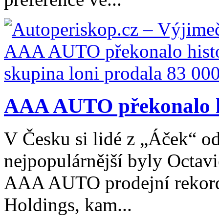
AAA AUTO překonalo his
V Česku si lidé z „Áček“ o
nejpopulárnější byly Octavie
AAA AUTO prodejní rekord
Holdings, kam...