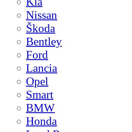
Kia
Nissan
Škoda
Bentley
Ford
Lancia
Opel
Smart
BMW
Honda