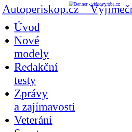
Autoperiskop.cz – Výjimeč
Přejít
Úvod
k
obsahu
Nové
webu
modely
Redakční
testy
Zprávy
a zajímavosti
Veteráni