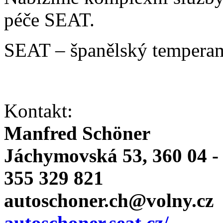
péče SEAT.
SEAT – španělský temperam
Kontakt:
Manfred Schöner
Jáchymovská 53, 360 04 -
355 329 821
autoschoner.ch@volny.cz
autoschoner.seat.cz/