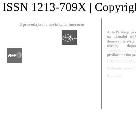
ISSN 1213-709X | Copyright
Zpravodajství a novinky na internetu
Auto Periskop již 
na aktuální udá
domova i ze světa.
testuje, do
autoperiskop@aut
předložit našim p
Ochrana osobních
Podmínky použití
Kontakty