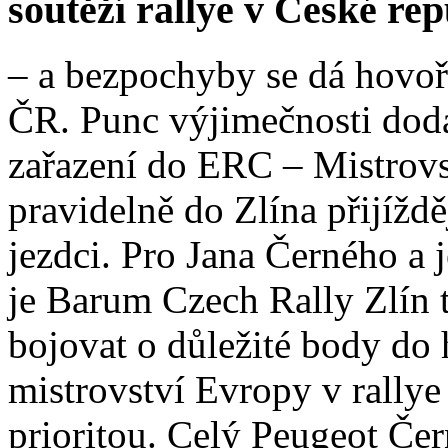
soutěží rallye v České rep
– a bezpochyby se dá hovoři
ČR. Punc výjimečnosti dod
zařazení do ERC – Mistrov
pravidelně do Zlína přijížděj
jezdci. Pro Jana Černého a
je Barum Czech Rally Zlín t
bojovat o důležité body do
mistrovství Evropy v rallye 
prioritou. Celý Peugeot Čer