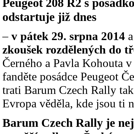
Peugeot 208 R2 s posádk
odstartuje již dnes
–
v pátek 29. srpna 2014
a
zkoušek rozdělených do tř
Černého a Pavla Kohouta v j
fanděte posádce Peugeot Če
trati Barum Czech Rally ta
Evropa věděla, kde jsou ti n
Barum Czech Rally je ne