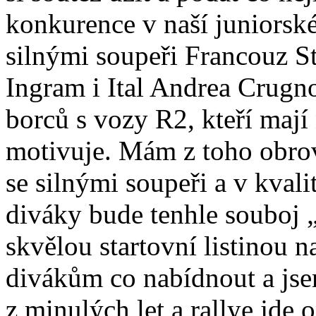
konkurence v naší juniorské
silnými soupeři Francouz S
Ingram i Ital Andrea Crugno
borců s vozy R2, kteří mají 
motivuje. Mám z toho obro
se silnými soupeři a v kvali
diváky bude tenhle souboj „
skvělou startovní listinou 
divákům co nabídnout a jsem
z minulých let a rallye jde 