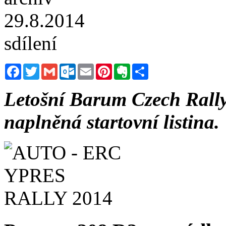
29.8.2014
sdílení
Facebook
Twitter
Gmail
Outlook.com
Email
Pinterest
Evernote
Sdílet
Letošní Barum Czech Rally
naplněná startovní listina.