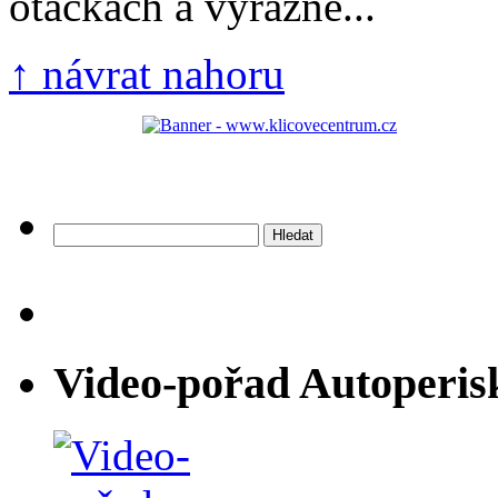
otáčkách a výrazně...
↑ návrat nahoru
Vyhledávání
Video-pořad Autoperis