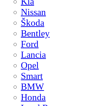
Kia
Nissan
Škoda
Bentley
Ford
Lancia
Opel
Smart
BMW
Honda