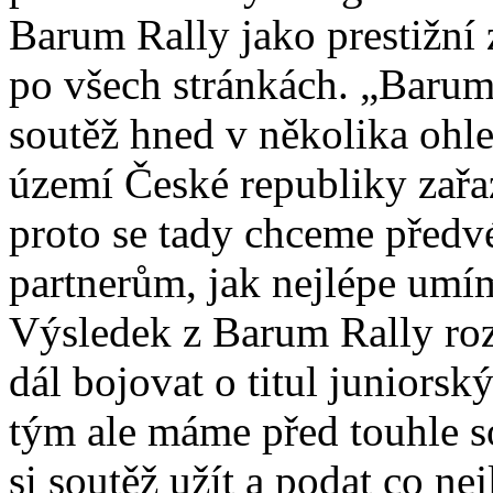
Barum Rally jako prestižní z
po všech stránkách. „Baru
soutěž hned v několika ohled
území České republiky zařa
proto se tady chceme předv
partnerům, jak nejlépe umí
Výsledek z Barum Rally roz
dál bojovat o titul juniors
tým ale máme před touhle s
si soutěž užít a podat co ne