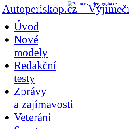
Autoperiskop.cz – Výjimeč
Přejít
Úvod
k
obsahu
Nové
webu
modely
Redakční
testy
Zprávy
a zajímavosti
Veteráni