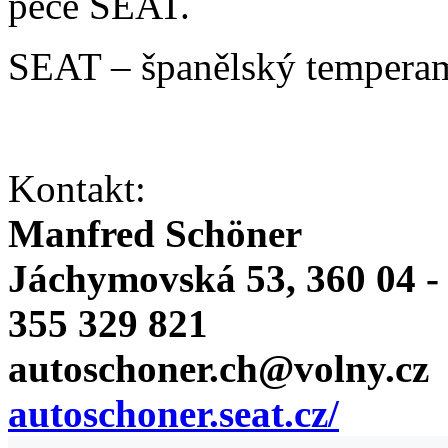
péče SEAT.
SEAT – španělský temperam
Kontakt:
Manfred Schöner
Jáchymovská 53, 360 04 -
355 329 821
autoschoner.ch@volny.cz
autoschoner.seat.cz/