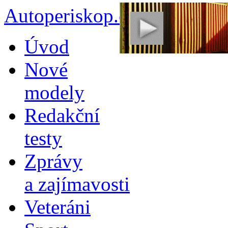
Autoperiskop.cz – Výjimeč
Přejít
Úvod
k
obsahu
Nové
webu
modely
Redakční
testy
Zprávy
a zajímavosti
Veteráni