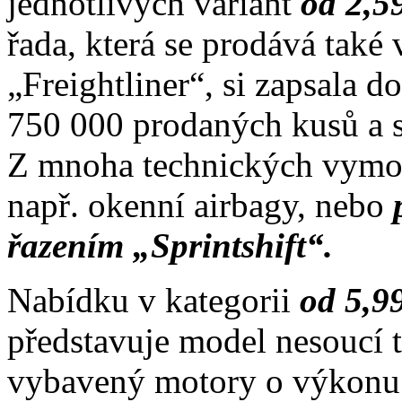
jednotlivých variant
od 2,5
řada, která se prodává tak
„Freightliner“, si zapsala 
750 000 prodaných kusů a s
Z mnoha technických vymože
např. okenní airbagy, nebo
řazením „Sprintshift“.
Nabídku v kategorii
od 5,9
představuje model nesoucí
vybavený motory o výkon