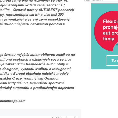
porota zaměřená na rozvíjející se trhy. Při
ůležitějšími kritérii cena, servisní síť,
zatilita . Členové poroty AUTOBEST pocházejí
y, reprezentující tak trh s více než 300
ty je vynikající a ve své zemi respektovaný
e druhou největší nezávislou porotou v
, je čtvrtou největší automobilovou značkou na
milionů osobních a užitkových vozů ve více
tuje zákazníkům hospodárné automobily s
designem, vysokou kvalitou a inteligentní
Nabídka v Evropě obsahuje městské modely
paktní Cruze, rodinný van Orlando,
dní třídy Malibu, legendární sportovní
lektrický automobil s prodlouženým dojezdem
roleteurope.com