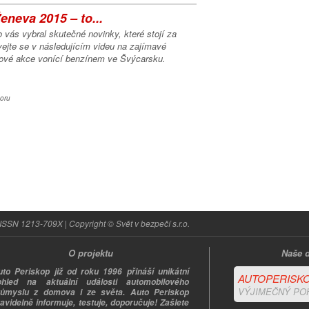
eneva 2015 – to...
 vás vybral skutečné novinky, které stojí za
ejte se v následujícím videu na zajímavé
ové akce vonící benzínem ve Švýcarsku.
oru
ISSN 1213-709X | Copyright © Svět v bezpečí s.r.o.
O projektu
Naše d
uto Periskop již od roku 1996 přináší unikátní
AUTOPERISKO
ohled na aktuální události automobilového
VÝJIMEČNÝ PO
růmyslu z domova i ze světa. Auto Periskop
avidelně informuje, testuje, doporučuje! Zašlete