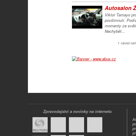
Autosalon Ž
Viktor Tamayo pro
povšimnutí. Podív
momenty ze svět
Nechybět...
↑ návrat nah
Zpravodajství a novinky na internetu
A
p
p
pr