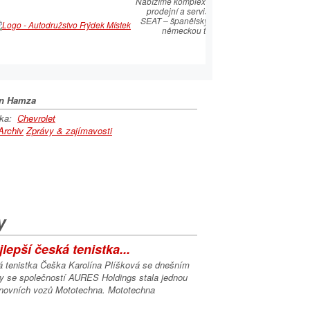
plexní služby v
Nabízíme komplexní služby v oblasti
prodejní a servisní péče SEAT.
ní a servisní péče
SEAT – španělský temperament s
EAT.
německou technologií
ský temperament s
 technologií
n Hamza
lka:
Chevrolet
Archiv
Zprávy & zajímavosti
y
lepší česká tenistka...
á tenistka Češka Karolína Plíšková se dnešním
 se společností AURES Holdings stala jednou
ánovních vozů Mototechna. Mototechna