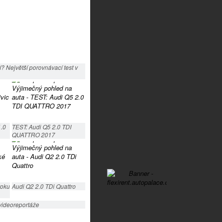
? Největší porovnávací test v
1.0
TEST: Audi Q5 2.0 TDI
QUATTRO 2017
roku
Audi Q2 2.0 TDi Quattro
videoreportáže