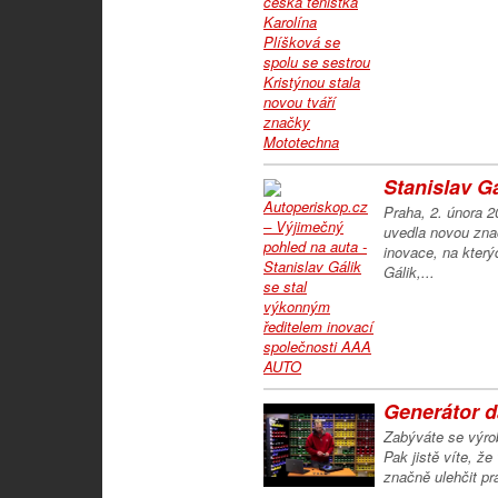
Stanislav Gá
Praha, 2. února 
uvedla novou zna
inovace, na který
Gálik,...
Generátor d
Zabýváte se výrob
Pak jistě víte, ž
značně ulehčit pr