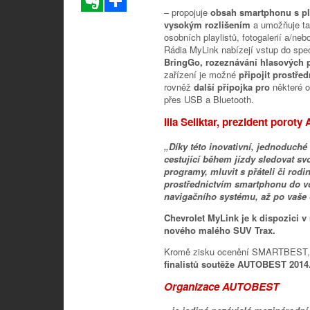
– propojuje
obsah smartphonu s p
vysokým rozlišením
a umožňuje ta
osobních playlistů, fotogalerií a/neb
Rádia MyLink nabízejí vstup do spec
BringGo, rozeznávání hlasových p
zařízení je možné
připojit prostř
rovněž
další přípojka pro
některé o
přes USB a Bluetooth.
Ilia Seliktar, prezident porot
„Díky této inovativní, jednoduch
cestující během jízdy sledovat s
programy, mluvit s přáteli či rod
prostřednictvím smartphonu do vo
navigačního systému, až po vaše 
Chevrolet MyLink je k dispozici 
nového malého SUV Trax.
Kromě zisku ocenění SMARTBEST, 
finalistů soutěže AUTOBEST 2014
Organizace AUTOBEST