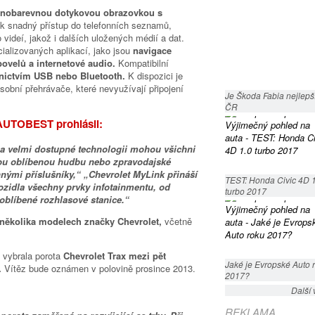
lnobarevnou dotykovou obrazovkou s
k snadný přístup do telefonních seznamů,
o videí, jakož i dalších uložených médií a dat.
ializovaných aplikací, jako jsou
navigace
ovelů a internetové audio.
Kompatibilní
ednictvím USB nebo Bluetooth.
K dispozici je
sobní přehrávače, které nevyužívají připojení
Je Škoda Fabia nejlepší
ČR
y AUTOBEST prohlásil:
é a velmi dostupné technologii mohou všichni
vou oblíbenou hudbu nebo zpravodajské
innými příslušníky,“ „Chevrolet MyLink přináší
TEST: Honda Civic 4D 
zidla všechny prvky infotainmentu, od
turbo 2017
oblíbené rozhlasové stanice.“
v několika modelech značky Chevrolet,
včetně
vybrala porota
Chevrolet Trax mezi pět
Jaké je Evropské Auto 
.
Vítěz bude oznámen v polovině prosince 2013.
2017?
Další 
REKLAMA