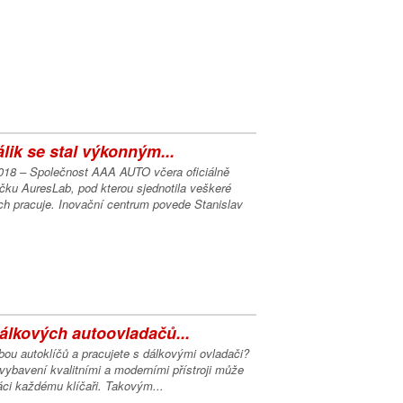
lik se stal výkonným...
2018 – Společnost AAA AUTO včera oficiálně
čku AuresLab, pod kterou sjednotila veškeré
ch pracuje. Inovační centrum povede Stanislav
álkových autoovladačů...
ou autoklíčů a pracujete s dálkovými ovladači?
e vybavení kvalitními a moderními přístroji může
áci každému klíčaři. Takovým...