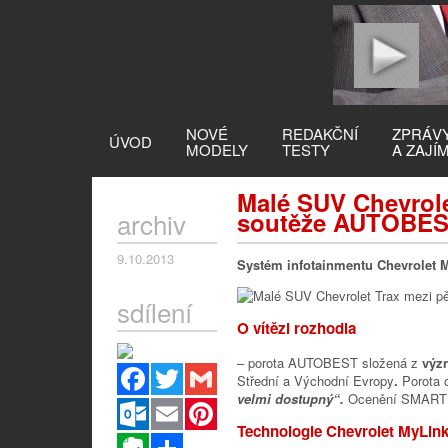
NOVÉ
REDAKČNÍ
ZPRÁV
ÚVOD
MODELY
TESTY
A ZAJÍ
Malé SUV Chevrolet
archiv
soutěže AUTOBES
9.10.2013
Systém infotainmentu Chevrolet
sdílení
O vítězi rozhodla
– porota AUTOBEST složená z
výz
Facebook
Twitter
Gmail
Střední a Východní Evropy
.
Porota 
velmi dostupný“.
Ocenění SMARTBE
Outlook.com
Email
Pinterest
Technologie Chevrolet MyLin
Evernote
Sdílet