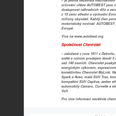
– je jediná nezávislá mezinárodní 
určování vítěze AUTOBEST jsou nejd
dostupnost náhradních dílů a ver
z 15 zemí střední a východní Evrop
miliony obyvatel. Každý člen poro
motoristický novinář. AUTOBEST j
Evropě.
Více na www.autobest.org
Společnost Chevrolet
– založená v roce 1911 v Detroitu
světě s ročním prodejem téměř 5 
než 140 zemích. Chevrolet posky
energickým výkonem, expresivním 
konektivitou Chevrolet MyLink. 
Spark a Aveo, malé SUV Trax, kom
kompaktní SUV Captiva, sedan stře
automobily Camaro, Corvette a e
Volt.
Pro více informací navštivte
chev