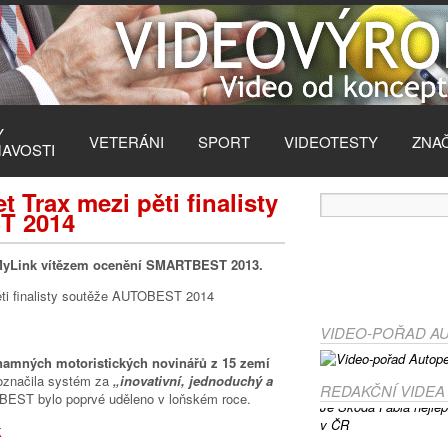
Y
VETERÁNI
SPORT
VIDEOTESTY
ZNA
MAVOSTI
 Trax mezi pěti finalisty
T 2014
 MyLink vítězem ocenění SMARTBEST 2013.
VIDEO-POŘAD A
namných motoristických novinářů z 15 zemí
označila systém za
„inovativní, jednoduchý a
REDAKČNÍ VIDEA
ST bylo poprvé uděleno v loňském roce.
k