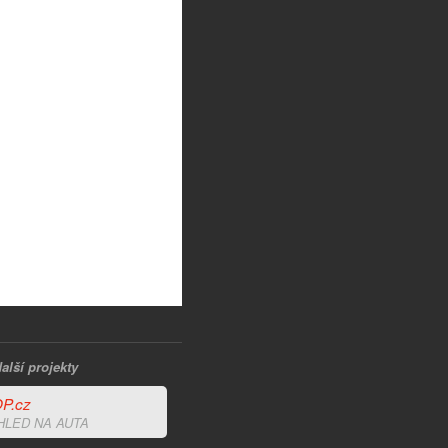
alší projekty
P.cz
HLED NA AUTA