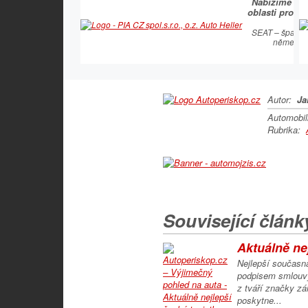
Nabízíme kom
oblasti prodej
S
SEAT – španěl
německou
Autor:
Ja
Automobi
Rubrika:
Související článk
Aktuálně nej
Nejlepší současn
podpisem smlouvy
z tváří značky z
poskytne...