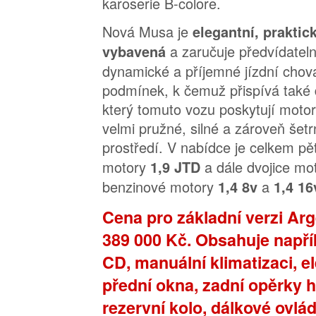
karoserie B-colore.
Nová Musa je
elegantní, praktic
a zaručuje předvídateln
vybavená
dynamické a příjemné jízdní chov
podmínek, k čemuž přispívá také 
který tomuto vozu poskytují motor
velmi pružné, silné a zároveň šet
prostředí. V nabídce je celkem p
motory
a dále dvojice m
1,9 JTD
benzinové motory
a
1,4 8v
1,4 16
Cena pro základní verzi Ar
389 000 Kč.
Obsahuje napří
CD, manuální klimatizaci, e
přední okna, zadní opěrky h
rezervní kolo, dálkové ovlád