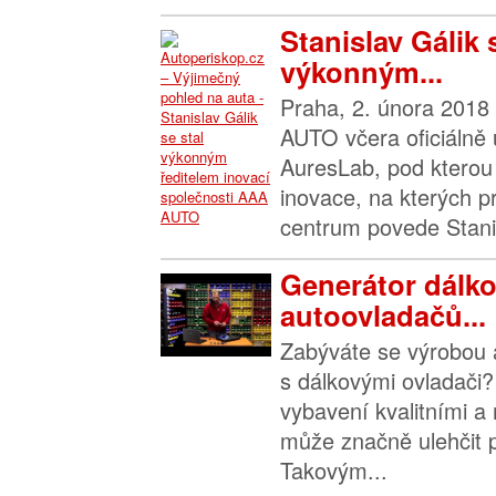
Stanislav Gálik 
výkonným...
Praha, 2. února 2018
AUTO včera oficiálně
AuresLab, pod kterou 
inovace, na kterých p
centrum povede Stanis
Generátor dálk
autoovladačů...
Zabýváte se výrobou a
s dálkovými ovladači? 
vybavení kvalitními a 
může značně ulehčit p
Takovým...