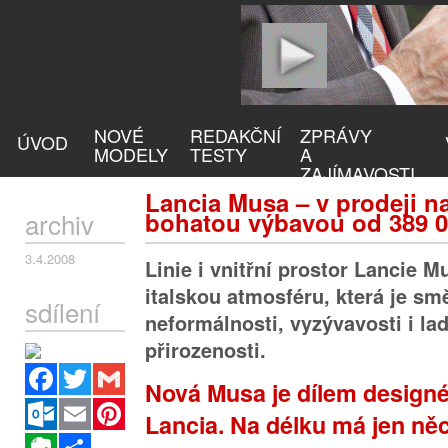
NOVÉ
REDAKČNÍ
ZPRÁVY
ÚVOD
MODELY
TESTY
A
ZAJÍMAVOSTI
Lancia Musa – v prodeji n
archiv
bohatou výbavou od 389 0
3.4.2008
Linie i vnitřní prostor Lancie M
italskou atmosféru, která je sm
sdílení
neformálnosti, vyzývavosti i lad
přirozenosti.
Facebook
Twitter
Gmail
Nová Musa je dílem designér
Outlook.com
Email
Pinterest
Lancia. Na délku má jen něc
Evernote
Sdílet