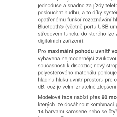
jednoduše a snadno za jízdy tele
poslouchat hudbu, a to díky syst
opatřenému funkcí rozeznávání hl
Bluetooth® (včetně portu USB um
středovém tunelu, do kterého lze 
digitálních zařízení).
Pro
maximální pohodu uvnitř v
vybavena nejmodernější zvukovou i
současnosti k dispozici; nový stro
polyesterového materiálu pohlcuje
hladinu hluku uvnitř prostoru pro ce
dB, což je velmi znatelné zlepšení
Modelová řada nabízí přes
80 mo
kterých lze dosáhnout kombinací p
14 barvami karoserie nebo se čty