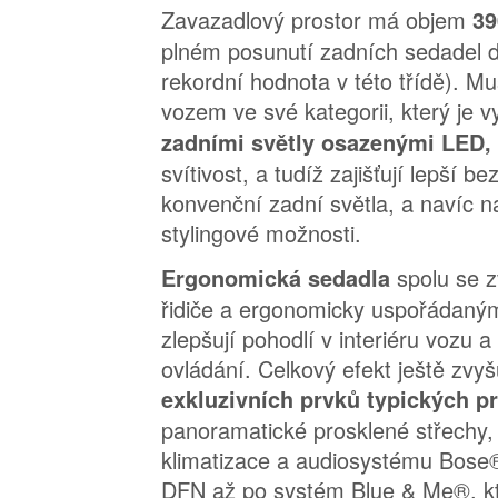
Zavazadlový prostor má objem
39
plném posunutí zadních sedadel d
rekordní hodnota v této třídě). 
vozem ve své kategorii, který je 
zadními světly osazenými LED,
svítivost, a tudíž zajišťují lepší b
konvenční zadní světla, a navíc n
stylingové možnosti.
spolu se 
Ergonomická sedadla
řidiče a ergonomicky uspořádaným
zlepšují pohodlí v interiéru vozu a
ovládání. Celkový efekt ještě zvy
exkluzivních prvků typických p
panoramatické prosklené střechy
klimatizace a audiosystému Bose
DFN až po systém Blue & Me®, k