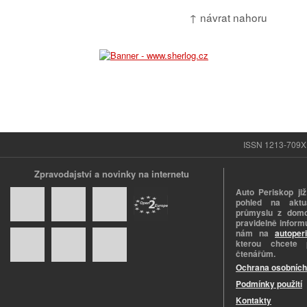
↑ návrat nahoru
ISSN 1213-709X |
Zpravodajství a novinky na internetu
Auto Periskop již
pohled na aktuá
průmyslu z domo
pravidelně informu
nám na
autoper
kterou chcete 
čtenářům.
Ochrana osobních
Podmínky použití
Kontakty