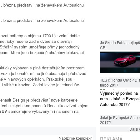
tovní potřeby o objemu 1700 l je velmi dobře
metricky řešené zadní dveře se otevírají
Je Škoda Fabia nejlepší
Střešní systém umožňuje přímý jednoduchý
ČR
ebám, které jsou bezpečně chráněny blokovací
rakticky vybaven s plně dostačujícím prostorem
 vozu je bohaté, mimo jiné obsahuje i přehrávač
 v hlavových opěrkách. Praktické jsou i
TEST: Honda Civic 4D 
 i vlhké rukavice. Zadní lavice je jednoduše
turbo 2017
enault Design je předzvěstí nové karoserie
 technických komponentů Renaultu ovlivní zájem
 SUV
samozřejmě vybaveným i náhonem na
Jaké je Evropské Auto 
2017?
Další 
REKLAMA
užby v oblasti
Nabízíme komplexní služby v oblasti