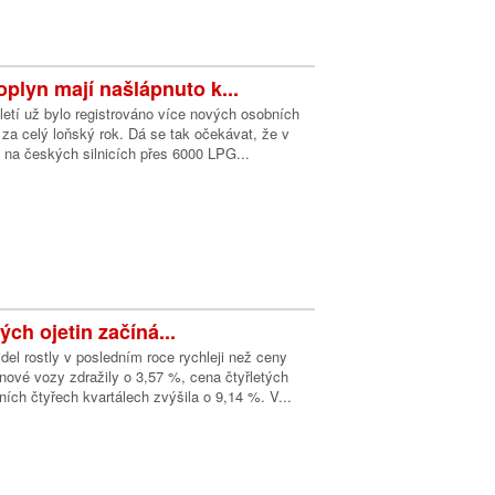
oplyn mají našlápnuto k...
rtletí už bylo registrováno více nových osobních
za celý loňský rok. Dá se tak očekávat, že v
 na českých silnicích přes 6000 LPG...
ých ojetin začíná...
del rostly v posledním roce rychleji než ceny
nové vozy zdražily o 3,57 %, cena čtyřletých
dních čtyřech kvartálech zvýšila o 9,14 %. V...