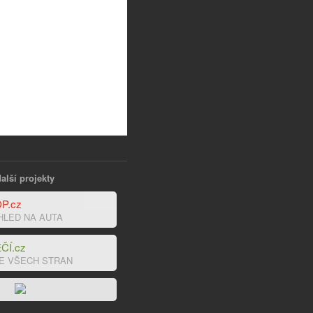
alší projekty
P.cz
HLED NA AUTA
ČÍ.cz
E VŠECH STRAN