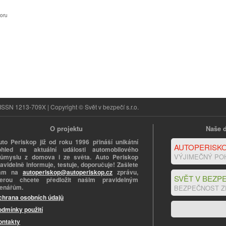
oru
ISSN 1213-709X | Copyright © Svět v bezpečí s.r.o.
O projektu
Naše d
uto Periskop již od roku 1996 přináší unikátní
AUTOPERISKO
ohled na aktuální události automobilového
VÝJIMEČNÝ PO
růmyslu z domova i ze světa. Auto Periskop
avidelně informuje, testuje, doporučuje! Zašlete
ám na
autoperiskop@autoperiskop.cz
zprávu,
SVĚT V BEZPE
terou chcete předložit našim pravidelným
tenářům.
BEZPEČNOST Z
chrana osobních údajů
odmínky použití
ontakty