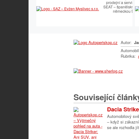
prodejní a servisní
SEAT – španělský t
německou techn
Autor:
Ja
Automobi
Rubrika:
Související článk
Dacia Strike
Automobilový svět
– když si zákazní
se ale rozhodla jí