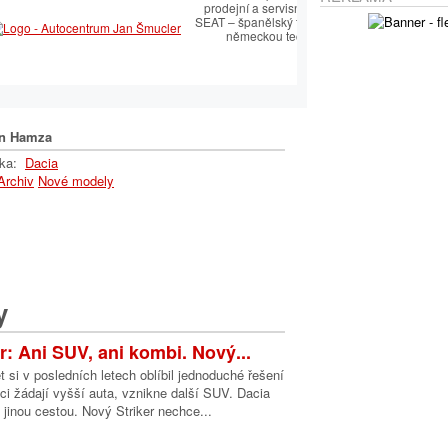
 péče SEAT.
prodejní a servisní péče SEAT.
emperament s
SEAT – španělský temperament s
ologií
německou technologií
n Hamza
lka:
Dacia
Archiv
Nové modely
y
r: Ani SUV, ani kombi. Nový...
 si v posledních letech oblíbil jednoduché řešení
ci žádají vyšší auta, vznikne další SUV. Dacia
t jinou cestou. Nový Striker nechce...