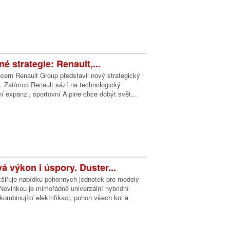
né strategie: Renault,...
cern Renault Group představil nový strategický
. Zatímco Renault sází na technologický
í expanzi, sportovní Alpine chce dobýt svět...
á výkon i úspory. Duster...
zšiřuje nabídku pohonných jednotek pro modely
 Novinkou je mimořádně univerzální hybridní
ombinující elektrifikaci, pohon všech kol a