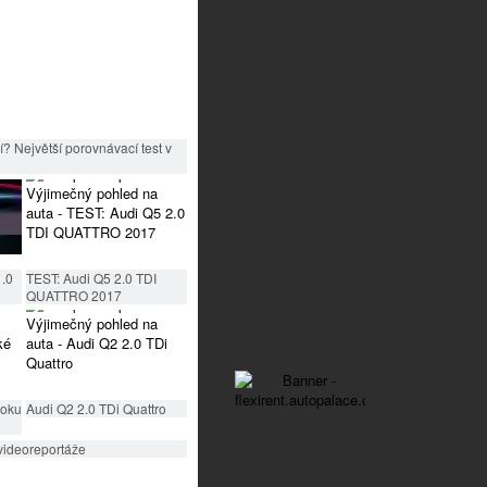
? Největší porovnávací test v
1.0
TEST: Audi Q5 2.0 TDI
QUATTRO 2017
roku
Audi Q2 2.0 TDi Quattro
videoreportáže