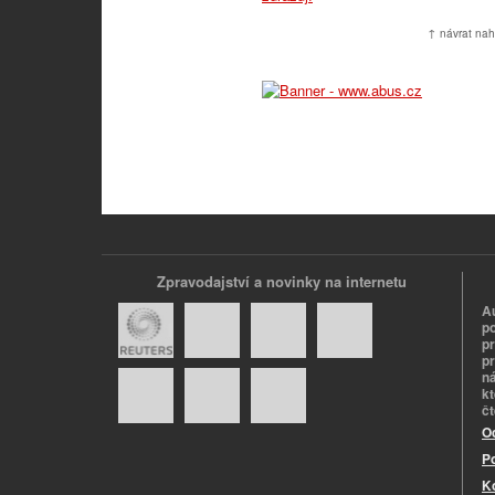
↑ návrat nah
Zpravodajství a novinky na internetu
A
p
p
pr
n
k
č
O
P
K