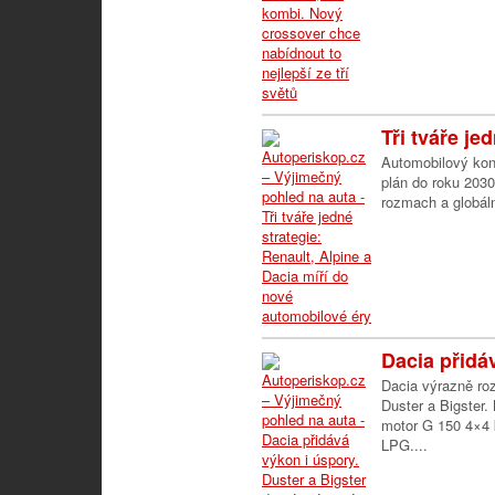
Tři tváře jed
Automobilový kon
plán do roku 2030
rozmach a globáln
Dacia přidáv
Dacia výrazně ro
Duster a Bigster.
motor G 150 4×4 k
LPG....