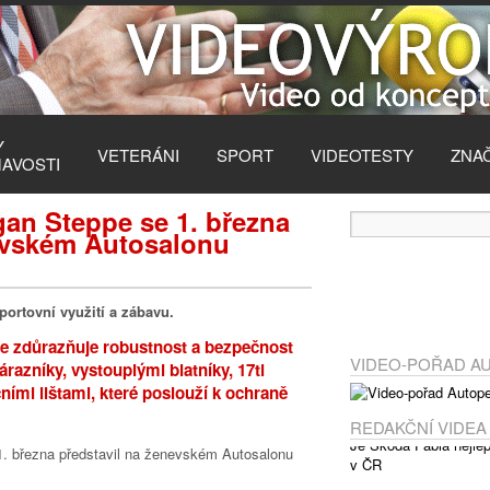
Y
VETERÁNI
SPORT
VIDEOTESTY
ZNA
MAVOSTI
an Steppe se 1. března
evském Autosalonu
ortovní využití a zábavu.
pe
zdůrazňuje robustnost a bezpečnost
VIDEO-POŘAD A
azníky, vystouplými blatníky, 17ti
ními lištami, které poslouží k ochraně
REDAKČNÍ VIDEA