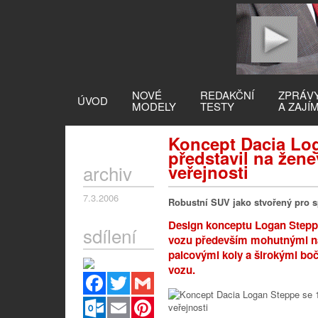
NOVÉ
REDAKČNÍ
ZPRÁV
ÚVOD
MODELY
TESTY
A ZAJÍ
Koncept Dacia Log
představil na žen
archiv
veřejnosti
7.3.2006
Robustní SUV jako stvořený pro sp
Design konceptu Logan Step
sdílení
vozu především mohutnými nár
palcovými koly a širokými boč
vozu.
Facebook
Twitter
Gmail
Outlook.com
Email
Pinterest