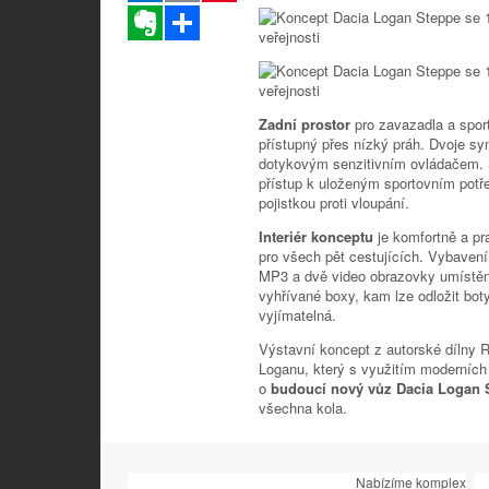
Evernote
Sdílet
Zadní prostor
pro zavazadla a spor
přístupný přes nízký práh. Dvoje sy
dotykovým senzitivním ovládačem. 
přístup k uloženým sportovním potř
pojistkou proti vloupání.
Interiér konceptu
je komfortně a p
pro všech pět cestujících. Vybavení
MP3 a dvě video obrazovky umístěné
vyhřívané boxy, kam lze odložit boty
vyjímatelná.
Výstavní koncept z autorské dílny R
Loganu, který s využitím moderních
o
budoucí nový vůz Dacia Logan
všechna kola.
Nabízíme komplexní sl