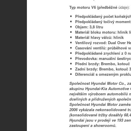
Typ motoru V6 (předběžné
údaje):
Předpokládaný počet koňských 
Předpokládaný točivý moment:
Objem: 3,8 litru
Materiál bloku motoru: hliník 
Materiál hlavy válců: hliník
Ventilový rozvod: Dual Over 
Časování ventilů: průběhové va
Předpokládané zrychlení z 0 na
Převodovka: manuální šestiryc
Přední brzdy: Brembo, kotouč
Zadní brzdy: Brembo, kotouč 
Diferenciál s omezeným prok
Společnost Hyundai Motor Co., za
skupinu Hyundai-Kia Automotive G
největším výrobcem automobilů na
dceřiných a přidružených společ
Společnost Hyundai Motor zaměstn
2006 vykázala nekonsolidované tr
(konsolidované tržby dosáhly 68,4
Hyundai jsou v prodeji ve 193 ze
zastoupení a showroomů.