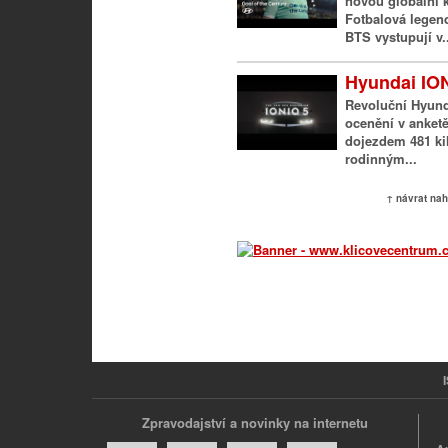
novou globální 
Fotbalová legen
BTS vystupují v..
Hyundai IONI
Revoluční Hyunda
ocenění v anket
dojezdem 481 ki
rodinným...
↑ návrat na
Zpravodajství a novinky na internetu