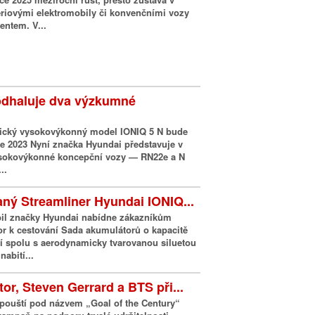
eriovými elektromobily či konvenčními vozy
ntem. V...
odhaluje dva výzkumné
trický vysokovýkonný model IONIQ 5 N bude
ce 2023 Nyní značka Hyundai představuje v
ysokovýkonné koncepční vozy — RN22e a N
..
vaný Streamliner Hyundai IONIQ...
il značky Hyundai nabídne zákazníkům
or k cestování Sada akumulátorů o kapacitě
 spolu s aerodynamicky tvarovanou siluetou
abití...
or, Steven Gerrard a BTS při...
pouští pod názvem „Goal of the Century“