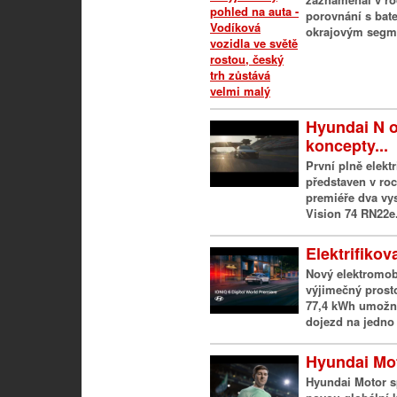
porovnání s bat
okrajovým segme
Hyundai N 
koncepty...
První plně elek
představen v ro
premiéře dva v
Vision 74 RN22e.
Elektrifiko
Nový elektromob
výjimečný prost
77,4 kWh umožní
dojezd na jedno n
Hyundai Mot
Hyundai Motor s