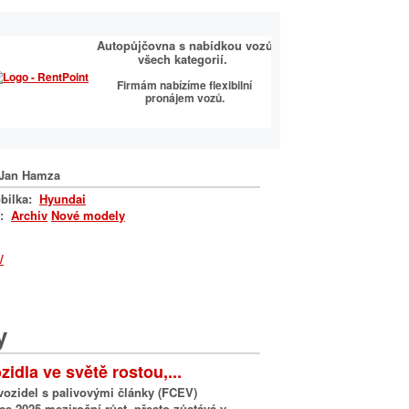
VÉ CENTRUM
Autopůjčovna s nabídkou vozů
ČOVÝ PARTNER
všech kategorií.
íčařský sortiment
Firmám nabízíme flexibilní
roby autoklíčů
pronájem vozů.
Jan Hamza
bilka:
Hyundai
a:
Archiv
Nové modely
y
idla ve světě rostou,...
vozidel s palivovými články (FCEV)
e 2025 meziroční růst, přesto zůstává v