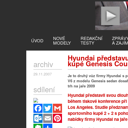
NOVÉ
REDAKČNÍ
ZPRÁV
ÚVOD
MODELY
TESTY
A ZAJÍ
Hyundai představu
archiv
kupé Genesis Co
29.11.2007
Je to druhý vůz firmy Hyundai s 
V6 z modelu Genesis sedan dosahu
trh na jaře 2009
sdílení
Hyundai představil svou dlou
během tiskové konference při 
Facebook
Twitter
Gmail
Los Angeles. Studie předznam
sportovního kupé 2 + 2 s poho
Outlook.com
Email
Pinterest
nabídky firmy Hyundai na jaře
Evernote
Sdílet