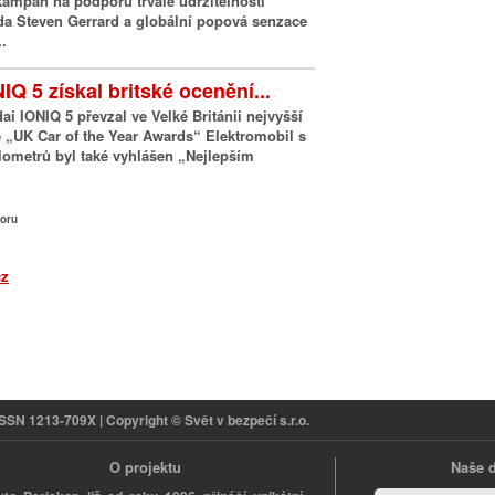
kampaň na podporu trvalé udržitelnosti
da Steven Gerrard a globální popová senzace
.
Q 5 získal britské ocenění...
i IONIQ 5 převzal ve Velké Británii nejvyšší
ě „UK Car of the Year Awards“ Elektromobil s
lometrů byl také vyhlášen „Nejlepším
horu
ISSN 1213-709X | Copyright © Svět v bezpečí s.r.o.
O projektu
Naše d