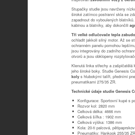
Stupačky studie jsou navrženy nízk
široké zatímco postranní skla se z
zapadnout do vyboulených blatníků. 
kabinou a blatníky, aby dokončili
ag
Tři velké odlučovače tepla zabud
ochladit jakkoli silný motor. Až se s
ochranném panelu pomohou lepšímu
jsou integrovány do zadního ochran
otvorů a jsou obklopeny rozptylov
Klenutá linka střechy a zašpičatělá 
jeho široké boky. Studie Genesis C
koly
s hlubokými talíři, předními 
pneumatikami 275/35 ZR.
Technické údaje studie Genesis 
Konfigurace: Sportovní kupé s 
Rozvor kol: 2820 mm
Celková délka: 4666 mm
Celková šířka : 1902 mm
Celková výška: 1386 mm
Kola: 20-ti palcová, pětipaprskov
Pneumatiky: Hankook 255/35 ZR 