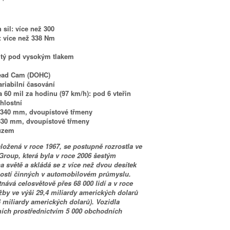
sil: více než 300
 více než 338 Nm
litý pod vysokým tlakem
Head Cam (DOHC)
riabilní časování
 60 mil za hodinu (97 km/h): pod 6 vteřin
hlostní
 340 mm, dvoupístové třmeny
330 mm, dvoupístové třmeny
luzem
ložená v roce 1967, se postupně rozrostla ve
roup, která byla v roce 2006 šestým
 světě a skládá se z více než dvou desítek
ností činných v automobilovém průmyslu.
ává celosvětově přes 68 000 lidí a v roce
žby ve výši 29,4 miliardy amerických dolarů
 miliardy amerických dolarů). Vozidla
mích prostřednictvím 5 000 obchodních