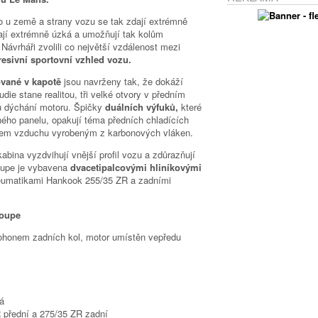
o u země a strany vozu se tak zdají extrémně
dají extrémně úzká a umožňují tak kolům
Návrháři zvolili co největší vzdálenost mezi
resivní sportovní vzhled vozu.
ované v kapotě
jsou navrženy tak, že dokáží
tudie stane realitou, tři velké otvory v předním
 dýchání motoru. Špičky
duálních výfuků,
které
ného panelu, opakují téma předních chladících
ačem vzduchu vyrobeným z karbonových vláken.
kabina vyzdvihují vnější profil vozu a zdůrazňují
oupe je vybavena
dvacetipalcovými hliníkovými
pneumatikami Hankook 255/35 ZR a zadními
Coupe
pohonem zadních kol, motor umístěn vepředu
á
přední a 275/35 ZR zadní