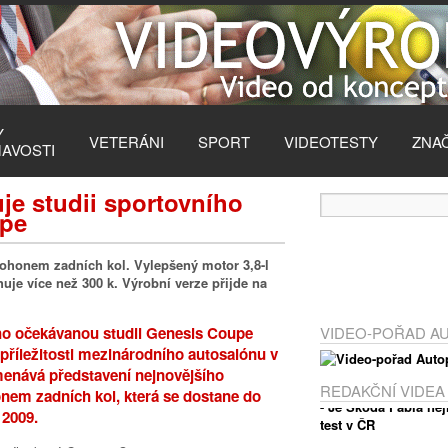
Y
VETERÁNI
SPORT
VIDEOTESTY
ZNA
MAVOSTI
je studii sportovního
upe
pohonem zadních kol. Vylepšený motor 3,8-l
je více než 300 k. Výrobní verze přijde na
ho očekávanou studii Genesis Coupe
VIDEO-POŘAD A
příležitosti mezinárodního autosalónu v
enává představení nejnovějšího
REDAKČNÍ VIDEA
nem zadních kol, která se dostane do
 2009.