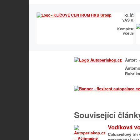
KLÍČO
VÁŠ KLÍ
Kompletní kl
včetně vý
Autor:
Automo
Rubrik
Související článk
Vodíková voz
Celosvětový trh 
zaznamenal v roc