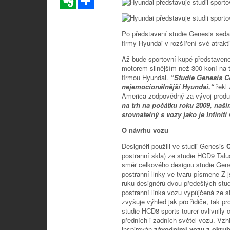
Po představení studie Genesis sed
firmy Hyundai v rozšíření své atrakt
Až bude sportovní kupé představeno 
motorem silnějším než 300 koní na 
firmou Hyundai.
“Studie Genesis Co
nejemocionálnější Hyundai,“
řekl
America zodpovědný za vývoj produk
na trh na počátku roku 2009, naš
srovnatelný s vozy jako je Infinit
O návrhu vozu
Designéři použili ve studii Genesis
postranní skla) ze studie HCD9 Talus
směr celkového designu studie Gene
postranní linky ve tvaru písmene Z 
ruku designérů dvou předešlých stud
postranní linka vozu vypůjčená ze s
zvyšuje výhled jak pro řidiče, tak 
studie HCD8 sports tourer ovlivnily
předních i zadních světel vozu. Vz
inspirován
závodními vozy z okru