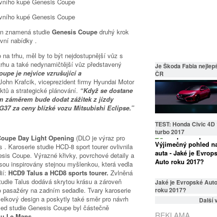
an znamená studie
Genesis Coupe
druhý krok
ivní nabídky .
na trhu, měl by to být nejdostupnější vůz s
trhu a také nedynamičtější vůz představený
Je Škoda Fabia nejlepš
upe je nejvíce vzrušující a
ČR
 John Krafcik, viceprezident firmy Hyundai Motor
tů a strategické plánování.
“Když se dostane
ím záměrem bude dodat zážitek z jízdy
i G37 za ceny blízké vozu Mitsubishi Eclipse.”
TEST: Honda Civic 4D 
turbo 2017
Coupe Day Light Opening
(DLO je výraz pro
 . Karoserie studie HCD-8 sport tourer ovlivnila
sis Coupe. Výrazné křivky, povrchové detaily a
jsou inspirovány stejnou myšlenkou, která vedla
ií:
HCD9 Talus a HCD8 sports tourer.
Zvlněná
tudie Talus dodává skrytou krásu a zároveň
Jaké je Evropské Aut
roku 2017?
pro pasažéry na zadním sedadle. Tvary karoserie
 celkový design a poskytly také směr pro návrh
Další 
hled studie Genesis Coupe byl částečně
REKLAMA
hu Le Mans.