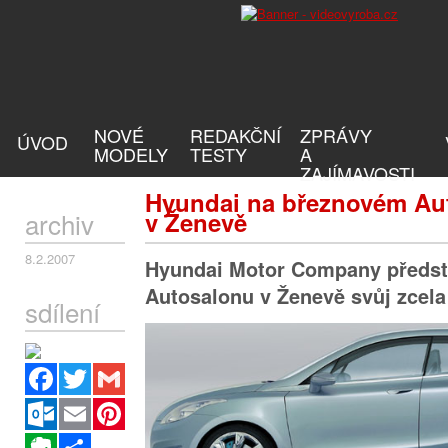
NOVÉ
REDAKČNÍ
ZPRÁVY
ÚVOD
MODELY
TESTY
A
ZAJÍMAVOSTI
Hyundai na březnovém Au
archiv
v Ženevě
8.2.2007
Hyundai Motor Company předsta
Autosalonu v Ženevě svůj zcela
sdílení
Facebook
Twitter
Gmail
Outlook.com
Email
Pinterest
Evernote
Sdílet