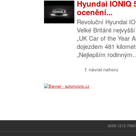
Hyundai IONIQ 5
ocenění...
Revoluční Hyundai IO
Velké Británii nejvyšš
„UK Car of the Year A
dojezdem 481 kilometr
„Nejlepším rodinným..
↑ návrat nahoru
ISSN 1213-709X |