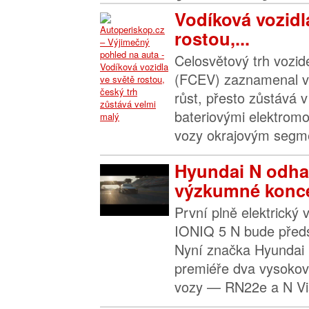
Vodíková vozidl
rostou,...
Celosvětový trh vozide
(FCEV) zaznamenal v
růst, přesto zůstává 
bateriovými elektromo
vozy okrajovým segme
Hyundai N odha
výzkumné konce
První plně elektrick
IONIQ 5 N bude před
Nyní značka Hyundai 
premiéře dva vysoko
vozy — RN22e a N Vi