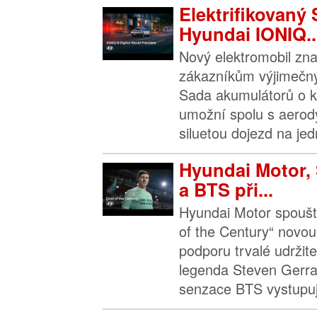
Elektrifikovaný 
Hyundai IONIQ..
Nový elektromobil zn
zákazníkům výjimečný
Sada akumulátorů o k
umožní spolu s aerod
siluetou dojezd na jedn
Hyundai Motor, 
a BTS při...
Hyundai Motor spouš
of the Century“ novo
podporu trvalé udržite
legenda Steven Gerra
senzace BTS vystupují