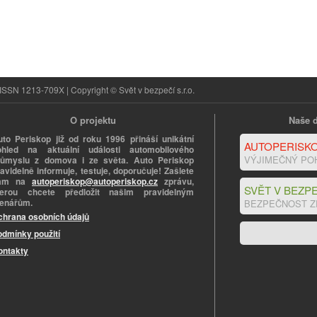
ISSN 1213-709X | Copyright © Svět v bezpečí s.r.o.
O projektu
Naše d
uto Periskop již od roku 1996 přináší unikátní
AUTOPERISKO
ohled na aktuální události automobilového
VÝJIMEČNÝ PO
růmyslu z domova i ze světa. Auto Periskop
avidelně informuje, testuje, doporučuje! Zašlete
ám na
autoperiskop@autoperiskop.cz
zprávu,
SVĚT V BEZPE
terou chcete předložit našim pravidelným
tenářům.
BEZPEČNOST Z
chrana osobních údajů
odmínky použití
ontakty