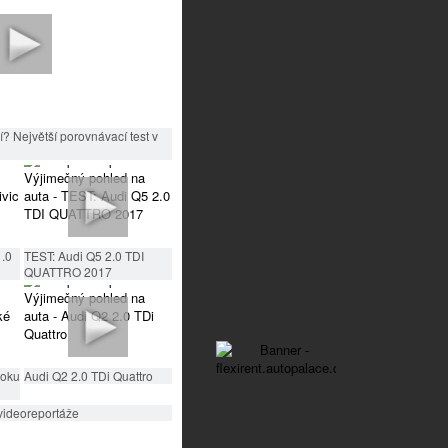
? Největší porovnávací test v
1.0
TEST: Audi Q5 2.0 TDI
QUATTRO 2017
roku
Audi Q2 2.0 TDi Quattro
videoreportáže