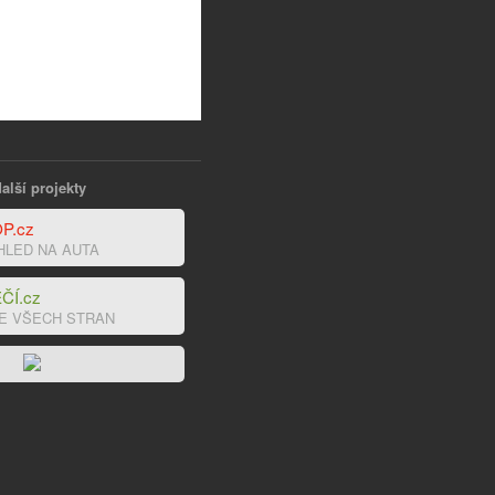
alší projekty
P.cz
HLED NA AUTA
ČÍ.cz
E VŠECH STRAN