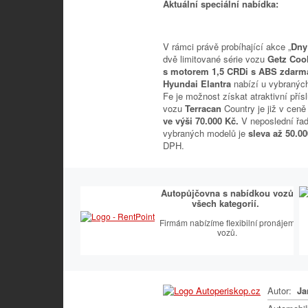
Aktuální speciální nabídka:
V rámci právě probíhající akce „
Dny
dvě limitované série vozu
Getz Coo
s motorem 1,5 CRDi s ABS zdarm
Hyundai Elantra
nabízí u vybranýc
Fe je možnost získat atraktivní pří
vozu
Terracan
Country je již v cen
ve výši 70.000 Kč.
V neposlední řad
vybraných modelů je
sleva až 50.0
DPH.
Autopůjčovna s nabídkou vozů
všech kategorií.
Firmám nabízíme flexibilní pronájem
vozů.
Autor:
Ja