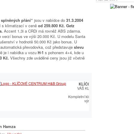
 splněných přání“
jsou v nabídce do
31.3.2004
l
s klimatizací v ceně
od 259.800 Kč. Getz
a.
Accent 1,3i a CRDi má rovněž ABS zdarma.
h verzí bonus ve výši 20.000 Kč. U modelu Santa
slušenství v hodnotě 50.000 Kč jako bonus. U
ě automatická převodovka, což představuje
slevu
ě je i nabídka u vozu
H-1
s pohonem 4×4, kde u
00 Kč.
Všechny zde uváděné ceny jsou již včetně
KLÍČOVÉ CENTRUM
VÁŠ KLÍČOVÝ PARTNER
Kompletní klíčařský sortiment včetně
výroby autoklíčů
n Hamza