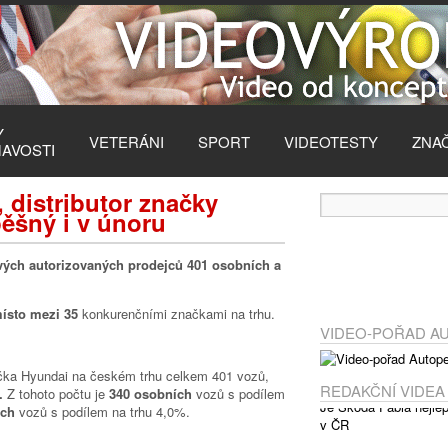
Y
VETERÁNI
SPORT
VIDEOTESTY
ZNA
MAVOSTI
 distributor značky
ěšný i v únoru
vých autorizovaných prodejců 401 osobních a
místo mezi 35
konkurenčními značkami na trhu.
VIDEO-POŘAD A
ačka Hyundai na českém trhu celkem 401 vozů,
REDAKČNÍ VIDEA
%.
Z tohoto počtu je
340 osobních
vozů s podílem
ých
vozů s podílem na trhu 4,0%.