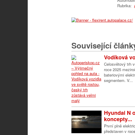
Automobi
Rubrika:
Související článk
Vodíková voz
Celosvětový trh 
roce 2025 meziroč
bateriovými elek
segmentem. V...
Hyundai N 
koncepty...
První plně elekt
představen v roc