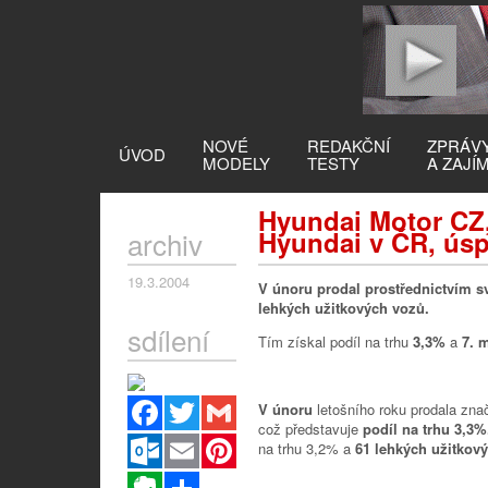
NOVÉ
REDAKČNÍ
ZPRÁV
ÚVOD
MODELY
TESTY
A ZAJÍ
Hyundai Motor CZ,
archiv
Hyundai v ČR, úsp
19.3.2004
V únoru prodal prostřednictvím s
lehkých užitkových vozů.
sdílení
Tím získal podíl na trhu
3,3%
a
7. 
Facebook
Twitter
Gmail
V únoru
letošního roku prodala zn
což představuje
podíl na trhu 3,3
Outlook.com
Email
Pinterest
na trhu 3,2% a
61 lehkých užitkov
Evernote
Sdílet