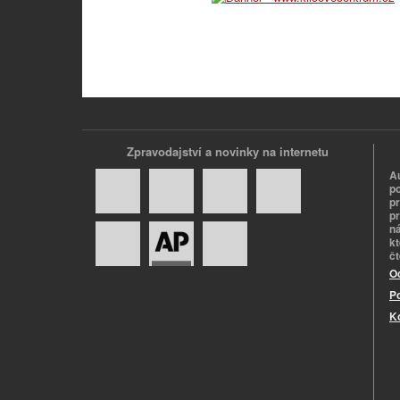
Zpravodajství a novinky na internetu
A
p
p
pr
n
k
č
O
P
K