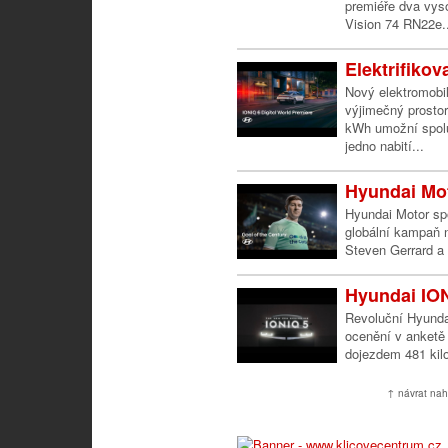
premiéře dva vy
Vision 74 RN22e..
Elektrifiko
Nový elektromobi
výjimečný prosto
kWh umožní spolu
jedno nabití...
Hyundai Mot
Hyundai Motor sp
globální kampaň n
Steven Gerrard a 
Hyundai IONI
Revoluční Hyundai
ocenění v anketě 
dojezdem 481 kilo
↑ návrat nah