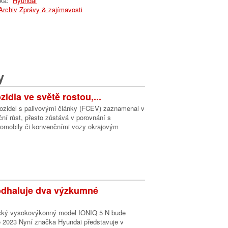
lka:
Hyundai
Archiv
Zprávy & zajímavosti
y
idla ve světě rostou,...
vozidel s palivovými články (FCEV) zaznamenal v
ní růst, přesto zůstává v porovnání s
tromobily či konvenčními vozy okrajovým
odhaluje dva výzkumné
rický vysokovýkonný model IONIQ 5 N bude
e 2023 Nyní značka Hyundai představuje v