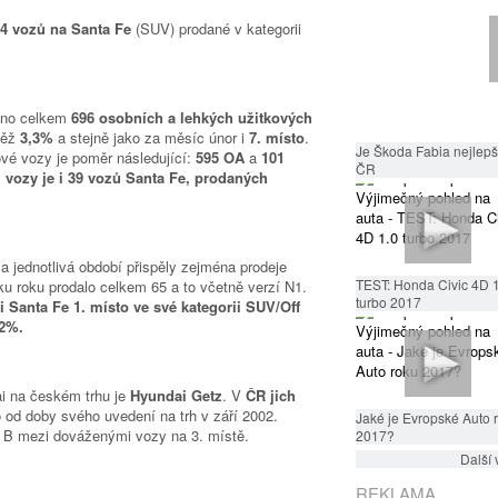
4 vozů na Santa Fe
(SUV) prodané v kategorii
áno celkem
696 osobních a lehkých užitkových
něž
3,3%
a stejně jako za měsíc únor i
7. místo
.
Je Škoda Fabia nejlepší
ové vozy je poměr následující:
595 OA
a
101
ČR
 vozy je i 39 vozů Santa Fe, prodaných
jednotlivá období přispěly zejména prodeje
TEST: Honda Civic 4D 
u roku prodalo celkem 65 a to včetně verzí N1.
turbo 2017
 Santa Fe 1. místo ve své kategorii SUV/Off
,2%.
i na českém trhu je
Hyundai Getz
. V
ČR jich
o od doby svého uvedení na trh v září 2002.
Jaké je Evropské Auto 
u B mezi dováženými vozy na 3. místě.
2017?
Další 
REKLAMA