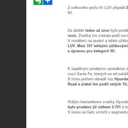
Z celkového počtu 61 LUV připadá
2
N1.
Za období
leden až únor
bylo prod
vozů
. Značka tím získala podíl rov
V rozdělení na osobní a lehké užitk
LUV. Mezi 101 lehkými užitkovými
s úpravou pro kategorii N1.
K úspěšným prodejním výsledkům za 
vozů Santa Fe, kterých se od začátk
S tímto počtem obsadil vůz
Hyundai
Road a získal tím podíl celých 10
Stálým bestsellerem značky Hyunda
bylo prodáno již celkem 3.701
a t
V únoru se Getz umístil v segment