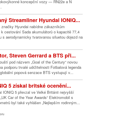
sokovýkonné koncepční vozy — RN22e a N
.
vaný Streamliner Hyundai IONIQ...
l značky Hyundai nabídne zákazníkům
r k cestování Sada akumulátorů o kapacitě 77,4
 s aerodynamicky tvarovanou siluetou dojezd na
or, Steven Gerrard a BTS při...
ouští pod názvem „Goal of the Century“ novou
a podporu trvalé udržitelnosti Fotbalová legenda
globální popová senzace BTS vystupují v...
Q 5 získal britské ocenění...
 IONIQ 5 převzal ve Velké Británii nejvyšší
„UK Car of the Year Awards“ Elektromobil s
metrů byl také vyhlášen „Nejlepším rodinným...
oru