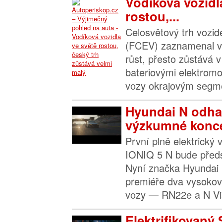
Vodíková vozidl
rostou,...
Celosvětový trh vozide
(FCEV) zaznamenal v
růst, přesto zůstává 
bateriovými elektromo
vozy okrajovým segme
Hyundai N odha
výzkumné konce
První plně elektrick
IONIQ 5 N bude před
Nyní značka Hyundai 
premiéře dva vysoko
vozy — RN22e a N Vi
Elektrifikovaný 