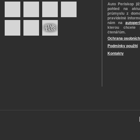
Auto Periskop již
pohled na aktuá
průmyslu z domo
pravidelně informu
nám na
autoper
kterou chcete 
čtenářům.
Ochrana osobních
Podmínky použití
Kontakty