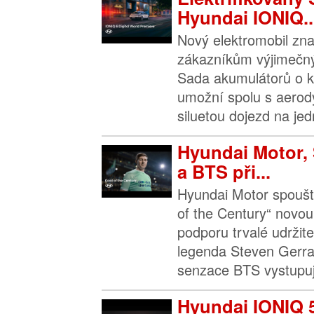
Hyundai IONIQ..
Nový elektromobil zn
zákazníkům výjimečný
Sada akumulátorů o k
umožní spolu s aerod
siluetou dojezd na jedn
Hyundai Motor, 
a BTS při...
Hyundai Motor spouš
of the Century“ novo
podporu trvalé udržite
legenda Steven Gerra
senzace BTS vystupují
Hyundai IONIQ 5