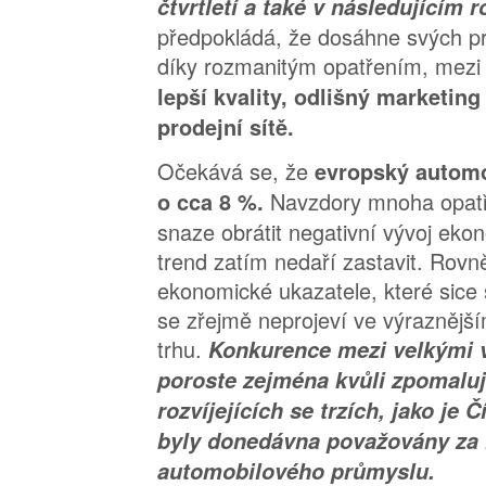
čtvrtletí a také v následujícím 
předpokládá, že dosáhne svých pro
díky rozmanitým opatřením, mezi
lepší kvality, odlišný marketing
prodejní sítě.
Očekává se, že
evropský automo
Navzdory mnoha opatř
o cca 8 %.
snaze obrátit negativní vývoj ekon
trend zatím nedaří zastavit. Rovn
ekonomické ukazatele, které sice s
se zřejmě neprojeví ve výraznějš
trhu.
Konkurence mezi velkými 
poroste zejména kvůli zpomaluj
rozvíjejících se trzích, jako je Č
byly donedávna považovány za 
automobilového průmyslu.