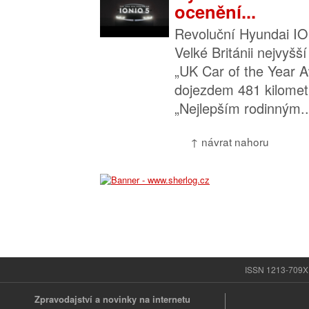
ocenění...
Revoluční Hyundai IO
Velké Británii nejvyšš
„UK Car of the Year A
dojezdem 481 kilometr
„Nejlepším rodinným..
↑ návrat nahoru
ISSN 1213-709X |
Zpravodajství a novinky na internetu