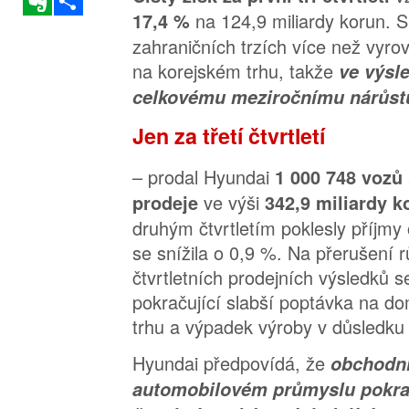
na 124,9 miliardy korun. S
17,4 %
zahraničních trzích více než vyro
na korejském trhu, takže
ve výsl
celkovému meziročnímu nárůst
Jen za třetí čtvrtletí
– prodal Hyundai
1 000 748 vozů
ve výši
prodeje
342,9 miliardy k
druhým čtvrtletím poklesly příjmy
se snížila o 0,9 %. Na přerušení 
čtvrtletních prodejních výsledků 
pokračující slabší poptávka na 
trhu a výpadek výroby v důsledk
Hyundai předpovídá, že
obchodní
automobilovém průmyslu pokrač