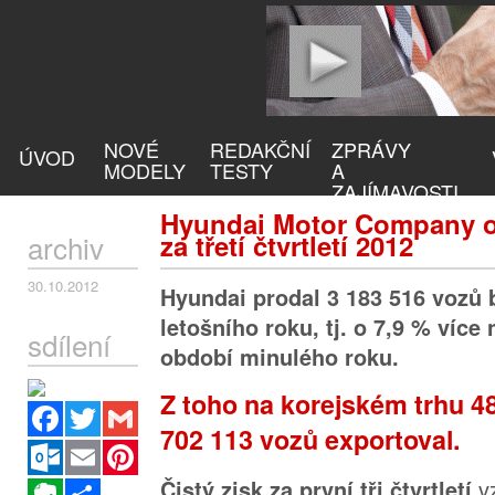
NOVÉ
REDAKČNÍ
ZPRÁVY
ÚVOD
MODELY
TESTY
A
ZAJÍMAVOSTI
Hyundai Motor Company o
archiv
za třetí čtvrtletí 2012
30.10.2012
Hyundai prodal 3 183 516 vozů
letošního roku, tj. o 7,9 % více
sdílení
období minulého roku.
Z toho na korejském trhu 4
Facebook
Twitter
Gmail
702 113 vozů exportoval.
Outlook.com
Email
Pinterest
v
Čistý zisk za první tři čtvrtletí
Evernote
Sdílet