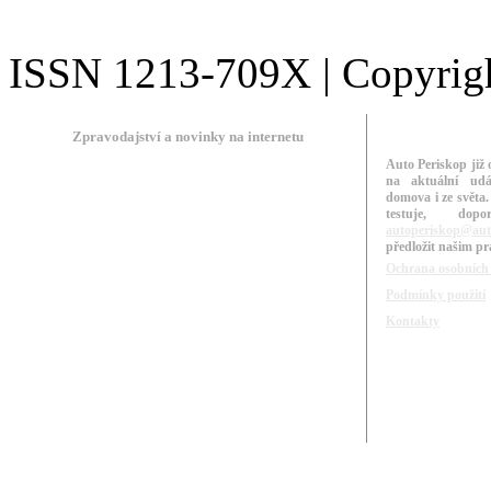
ISSN 1213-709X | Copyright
Zpravodajství a novinky na internetu
Auto Periskop již 
na aktuální udá
domova i ze světa.
testuje, do
autoperiskop@aut
předložit našim p
Ochrana osobních
Podmínky použití
Kontakty