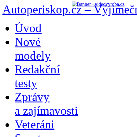
Autoperiskop.cz – Výjimeč
Přejít
Úvod
k
obsahu
Nové
webu
modely
Redakční
testy
Zprávy
a zajímavosti
Veteráni