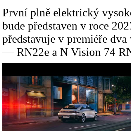
První plně elektrický vys
bude představen v roce 20
představuje v premiéře dv
— RN22e a N Vision 74 RN