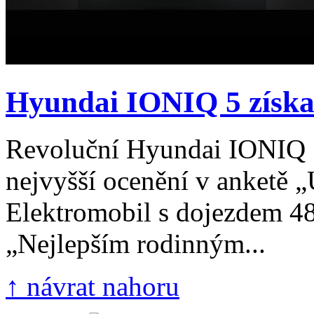
Hyundai IONIQ 5 získal 
Revoluční Hyundai IONIQ 5 
nejvyšší ocenění v anketě 
Elektromobil s dojezdem 48
„Nejlepším rodinným...
↑ návrat nahoru