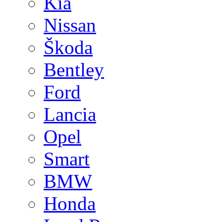
Kia
Nissan
Škoda
Bentley
Ford
Lancia
Opel
Smart
BMW
Honda