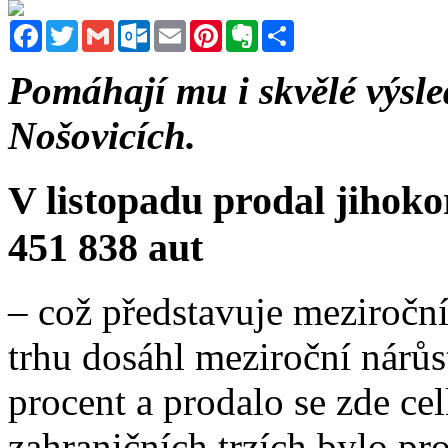
Facebook
Twitter
Gmail
Outlook.com
Email
Pinterest
Evernote
Sdílet
Pomáhají mu i skvělé výs
Nošovicích.
V listopadu prodal jihok
451 838 aut
– což představuje meziročn
trhu dosáhl meziroční nárůs
procent a prodalo se zde c
zahraničních trzích bylo p