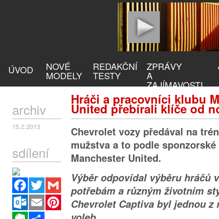
NOVÉ
REDAKČNÍ
ZPRÁVY
ÚVOD
MODELY
TESTY
A
ZAJÍMAVOSTI
Hráči a pracovníci klubu 
archiv
United přebírali klíče od 
15.2.2013
Chevrolet vozy předával na tré
mužstva a to podle sponzorské
sdílení
Manchester United.
Výběr odpovídal výběru hráčů v
Facebook
Twitter
Gmail
potřebám a různým životním st
Outlook.com
Email
Pinterest
Chevrolet Captiva byl jednou z 
voleb.
Evernote
Sdílet