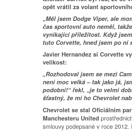
opět vrátil za volant sportovníh
„Měl jsem Dodge Viper, ale mom
čas sportovní auto neměl, takže
vynikající příležitost. Když js
tuto Corvette, hned jsem po ní 
Javier Hernandez si Corvette vyb
velikost:
„Rozhodoval jsem se mezi Cama
není moc velká – tak jako já, js
podobní!“ řekl, „je to velmi do
šťastný, že mi ho Chevrolet nab
Chevrolet se stal Oficiálním pa
prostřednic
Manchesteru United
smlouvy podepsané v roce 2012. 