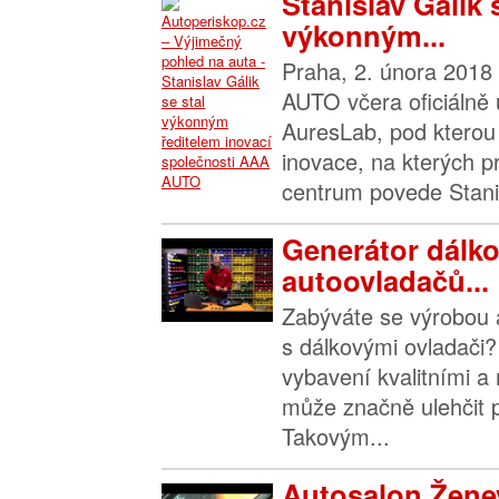
Stanislav Gálik 
výkonným...
Praha, 2. února 2018
AUTO včera oficiálně
AuresLab, pod kterou 
inovace, na kterých p
centrum povede Stanis
Generátor dálk
autoovladačů...
Zabýváte se výrobou a
s dálkovými ovladači? 
vybavení kvalitními a 
může značně ulehčit p
Takovým...
Autosalon Ženev