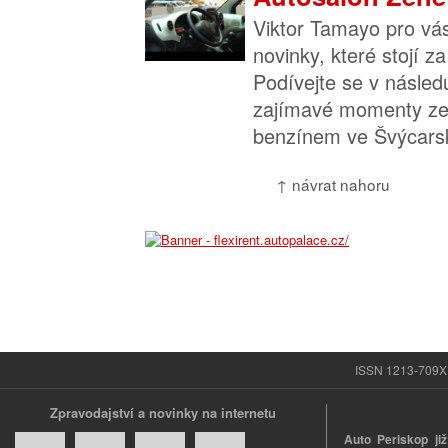
Viktor Tamayo pro vá
novinky, které stojí z
Podívejte se v násled
zajímavé momenty ze 
benzínem ve Švýcarsk
↑ návrat nahoru
ISSN 1213-709X |
Zpravodajství a novinky na internetu
Auto Periskop již