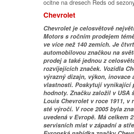
ocitne na dresech Reds od sezon
Chevrolet
Chevrolet je celosvětově nejvě
Motors s ročním prodejem téměř
ve více než 140 zemích. Je čtvr
automobilovou značkou na svět
prodej a také jednou z celosvět
rozvíjejících značek. Vozidla C
výrazný dizajn, výkon, inovace 
vlastnosti. Poskytují vynikajíc
hodnoty. Značku založil v USA 
Louis Chevrolet v roce 1911, v 
sté výročí. V roce 2005 byla zn
uvedená v Evropě. Má celkem 2
servisních míst v západní a stř
Evropská nabídka značky Chevr