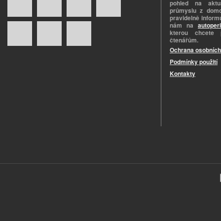
pohled na aktuá
průmyslu z domo
pravidelně informu
nám na
autoper
kterou chcete 
čtenářům.
Ochrana osobních
Podmínky použití
Kontakty