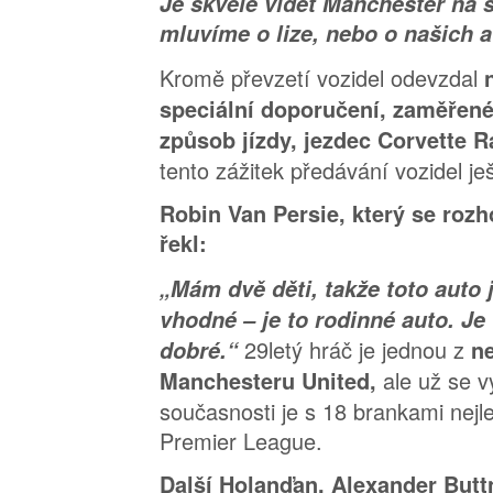
Je skvělé vidět Manchester na s
mluvíme o lize, nebo o našich a
Kromě převzetí vozidel odevzdal
speciální doporučení, zaměřen
způsob jízdy, jezdec Corvette R
tento zážitek předávání vozidel ješ
Robin Van Persie, který se rozh
řekl:
„Mám dvě děti, takže toto auto
vhodné – je to rodinné auto. Je
29letý hráč je jednou z
dobré.“
ne
ale už se v
Manchesteru United,
současnosti je s 18 brankami nejl
Premier League.
Další Holanďan, Alexander Buttn