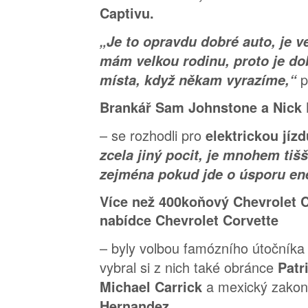
Captivu.
„Je to opravdu dobré auto, je 
mám velkou rodinu, proto je do
p
místa, když někam vyrazíme,“
Brankář Sam Johnstone a Nick 
– se rozhodli pro
elektrickou jíz
zcela jiný pocit, je mnohem tišš
zejména pokud jde o úsporu ene
Více než 400koňový Chevrolet 
nabídce Chevrolet Corvette
– byly volbou famózního útočník
vybral si z nich také obránce
Patr
a mexický zakon
Michael Carrick
Hernandez.