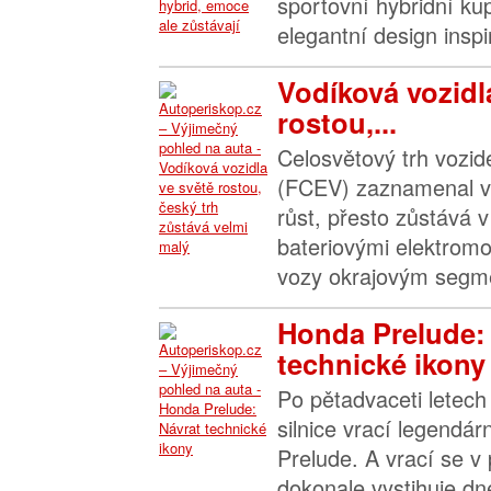
sportovní hybridní kup
elegantní design inspi
Vodíková vozidl
rostou,...
Celosvětový trh vozide
(FCEV) zaznamenal v
růst, přesto zůstává 
bateriovými elektromo
vozy okrajovým segme
Honda Prelude:
technické ikony
Po pětadvaceti letech
silnice vrací legendá
Prelude. A vrací se v
dokonale vystihuje d