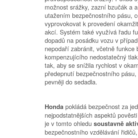
možnost srážky, zazní bzučák a ak
utažením bezpečnostního pásu, co
vyprovokovat k provedení okamžit
akcí. Systém také využívá řadu f
dopadů na posádku vozu v případ
nepodaří zabránit, včetně funkce 
kompenzujícího nedostatečný tlak
tak, aby se snížila rychlost v oka
předepnutí bezpečnostního pásu, k
pevněji do sedadla.
pokládá bezpečnost za je
Honda
nejpodstatnějších aspektů pověst
je v tomto ohledu
soustavně akti
bezpečnostního vzdělávání řidičů,