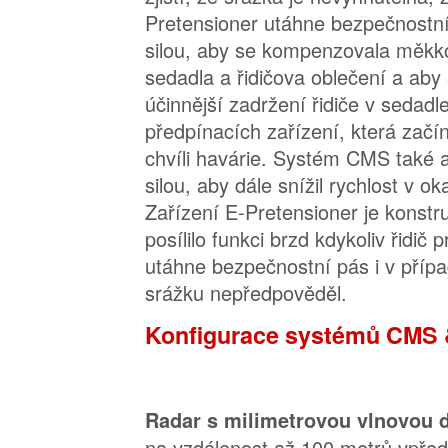
Pretensioner utáhne bezpečnostn
silou, aby se kompenzovala měkk
sedadla a řidičova oblečení a aby s
účinnější zadržení řidiče v sedad
předpínacích zařízení, která začín
chvíli havárie. Systém CMS také a
silou, aby dále snížil rychlost v o
Zařízení E-Pretensioner je konstr
posílilo funkci brzd kdykoliv řidič
utáhne bezpečnostní pás i v pří
srážku nepředpověděl.
Konfigurace systémů CMS 
Radar s milimetrovou vlnovou 
na vzdálenost až 100 metrů vpřed