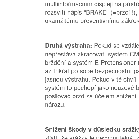
multiinformačním displeji na přís
rozsvítí nápis “BRAKE” (=brzdi !), 
okamžitému preventivnímu zákrok
Pokud se vzdále
Druhá výstraha:
nepřestává zkracovat, systém CM
brždění a systém E-Pretensioner 
až třikrát po sobě bezpečnostní pá
jasnou výstrahu. Pokud v té chvíli 
systém to pochopí jako nouzové b
posilovač brzd za účelem snížení 
nárazu.
Snížení škody v důsledku srážk
zjistí, že srážka je nevyhnutelná, 