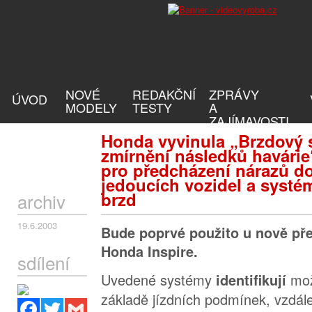
NOVÉ
REDAKČNÍ
ZPRÁVY
ÚVOD
MODELY
TESTY
A
ZAJÍMAVOSTI
Honda vyvinula „Brzdový 
zmírnění následků havárie
pro předcházení nárazů do
jedoucích vozidel a systém
brzd
archiv
19.6.2003
Bude poprvé použito u nově p
Honda Inspire.
sdílení
Uvedené systémy
mož
identifikují
základě jízdních podmínek, vzdál
Facebook
Twitter
Gmail