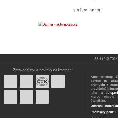
↑ návrat nahoru
ISSN 1213-709X |
Zpravodajství a novinky na internetu
Auto Periskop již
pohled na aktuá
průmyslu z domo
pravidelně informu
nám na
autoper
kterou chcete 
čtenářům.
Ochrana osobních
Podmínky použití