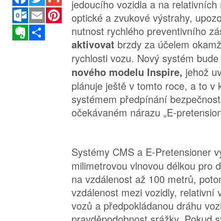
jedoucího vozidla a na relativních
Outlook.com
Email
Pinterest
optické a zvukové výstrahy, upozor
Evernote
Sdílet
nutnost rychlého preventivního z
brzdy za účelem okamž
aktivovat
rychlosti vozu. Nový systém bude
jehož u
nového modelu Inspire,
plánuje ještě v tomto roce, a to v
systémem předpínání bezpečnostn
očekávaném nárazu „E-pretension
Systémy CMS a E-Pretensioner v
milimetrovou vlnovou délkou pro d
na vzdálenost až 100 metrů, pot
vzdálenost mezi vozidly, relativní
vozů a předpokládanou dráhu vozid
pravděpodobnost srážky. Pokud s