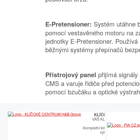
Systém utáhne 
E-Pretensioner:
pomocí vestavěného motoru na zá
jednotky E-Pretensioner. Používá
běžnými systémy přepínačů bezp
přijímá signály
Přístrojový panel
CMS a varuje řidiče před potenc
pomocí bzučáku a optické výstrah
KLÍČOVÉ CENTRUM
VÁŠ KLÍČOVÝ PARTNER
Kompletní klíčařský sortiment vče
výroby autoklíčů