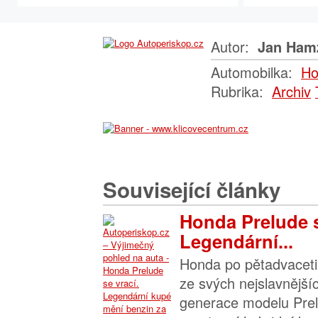
Autor:
Jan Ham
Automobilka:
Ho
Rubrika:
Archiv
Související články
Honda Prelude s
Legendární...
Honda po pětadvaceti 
ze svých nejslavnější
generace modelu Prel