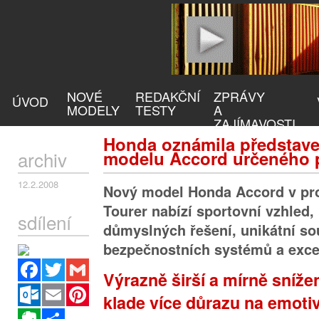
NOVÉ
REDAKČNÍ
ZPRÁVY
ÚVOD
MODELY
TESTY
A
ZAJÍMAVOSTI
Honda oznámila představe
archiv
modelu Accord určeného p
12.2.2008
Nový model Honda Accord v pr
Tourer nabízí sportovní vzhled,
sdílení
důmyslných řešení, unikátní so
bezpečnostních systémů a exce
Facebook
Twitter
Gmail
Výrazně širší a mírně sníže
Outlook.com
Email
Pinterest
klade více důrazu na emotiv
Evernote
Sdílet