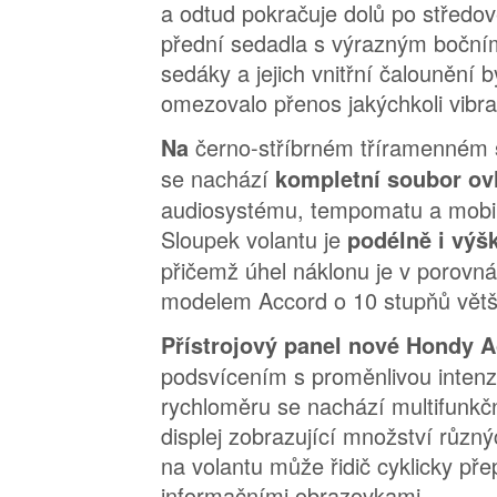
a odtud pokračuje dolů po středov
přední sedadla s výrazným boční
sedáky a jejich vnitřní čalounění 
omezovalo přenos jakýchkoli vibra
černo-stříbrném tříramenném
Na
se nachází
kompletní soubor ov
audiosystému, tempomatu a mobil
Sloupek volantu je
podélně i výš
přičemž úhel náklonu je v porovn
modelem Accord o 10 stupňů větš
Přístrojový panel nové Hondy 
podsvícením s proměnlivou intenz
rychloměru se nachází multifunkč
displej zobrazující množství různý
na volantu může řidič cyklicky př
informačními obrazovkami.