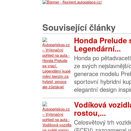
Související články
Honda Prelude s
Legendární...
Honda po pětadvaceti 
ze svých nejslavnější
generace modelu Prel
sportovní hybridní kup
elegantní design inspi
Vodíková vozidl
rostou,...
Celosvětový trh vozide
(FCEV) zaznamenal v