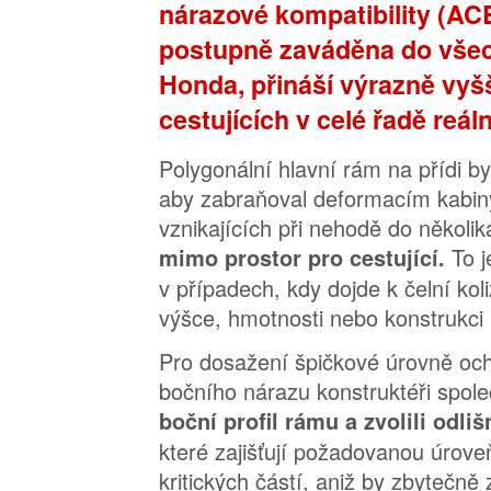
nárazové kompatibility (ACE
postupně zaváděna do vše
Honda, přináší výrazně vyš
cestujících v celé řadě reá
Polygonální hlavní rám na přídi by
aby zabraňoval deformacím kabin
vznikajících při nehodě do několi
To 
mimo prostor pro cestující.
v případech, kdy dojde k čelní koli
výšce, hmotnosti nebo konstrukci 
Pro dosažení špičkové úrovně och
bočního nárazu konstruktéři společ
boční profil rámu a zvolili odli
které zajišťují požadovanou úroveň
kritických částí, aniž by zbytečn