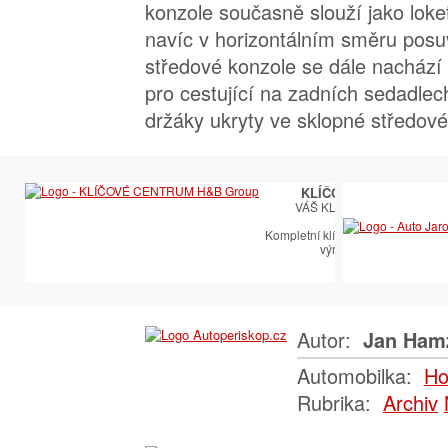
konzole současně slouží jako loket
navíc v horizontálním směru pos
středové konzole se dále nachází
pro cestující na zadních sedadlec
držáky ukryty ve sklopné středové
KLÍČOVÉ CENTRUM
VÁŠ KLÍČOVÝ PARTNER
Kompletní klíčařský sortiment vče
výroby autoklíčů
Autor:
Jan Ham
Automobilka:
Ho
Rubrika:
Archiv