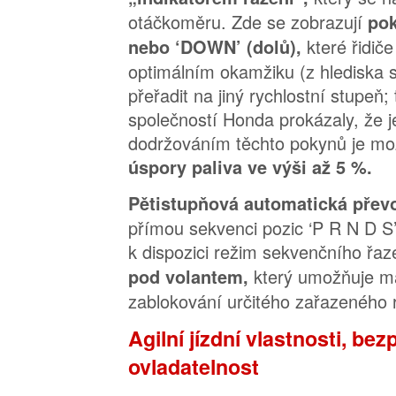
otáčkoměru. Zde se zobrazují
pok
které řidiče
nebo ‘DOWN’ (dolů),
optimálním okamžiku (z hlediska s
přeřadit na jiný rychlostní stupeň
společností Honda prokázaly, že
dodržováním těchto pokynů je m
úspory paliva ve výši až 5 %.
Pětistupňová automatická pře
přímou sekvenci pozic ‘P R N D S’:
k dispozici režim sekvenčního řa
který umožňuje m
pod volantem,
zablokování určitého zařazeného 
Agilní jízdní vlastnosti, be
ovladatelnost