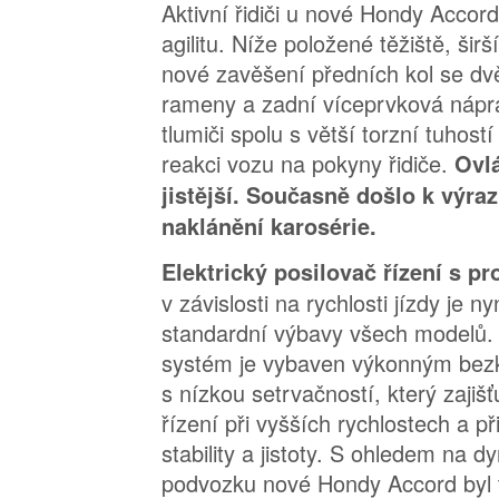
Aktivní řidiči u nové Hondy Accord 
agilitu. Níže položené těžiště, šir
nové zavěšení předních kol se d
rameny a zadní víceprvková nápra
tlumiči spolu s větší torzní tuhostí
reakci vozu na pokyny řidiče.
Ovlá
jistější. Současně došlo k výr
naklánění karosérie.
Elektrický posilovač řízení s 
v závislosti na rychlosti jízdy je n
standardní výbavy všech modelů. 
systém je vybaven výkonným be
s nízkou setrvačností, který zajišť
řízení při vyšších rychlostech a př
stability a jistoty. S ohledem na d
podvozku nové Hondy Accord byl t