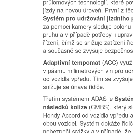
průlomových technologií, které po
jízdy na novou úroveň. První z těc
Systém pro udržování jízdního
za pomoci kamery sleduje polohu 
pruhu a v případě potřeby ji upr
řízení, čímž se snižuje zatížení řid
a současně se zvyšuje bezpečnos
(ACC) využí
Adaptivní tempomat
v pásmu milimetrových vln pro udr
od vozidla vpředu. Tím se zvyšuje
snižuje se únava řidiče.
Třetím systémem ADAS je
Systé
(CMBS), který sl
následků kolize
Hondy Accord od vozidla vpředu a 
obou vozidel. Systém dokáže řidič
nebezpečí srážky a v případě, že