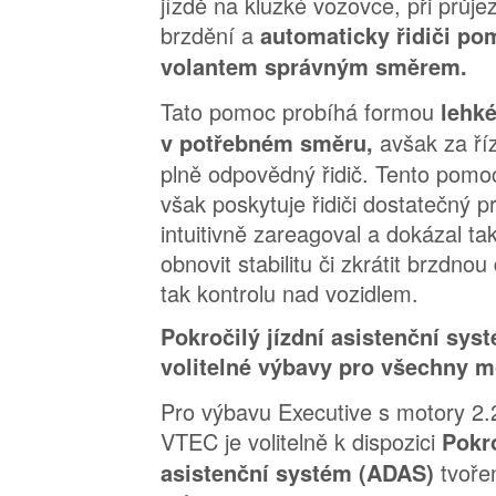
jízdě na kluzké vozovce, při průje
brzdění a
automaticky řidiči po
volantem správným směrem.
Tato pomoc probíhá formou
lehké
avšak za říz
v potřebném směru,
plně odpovědný řidič. Tento pomo
však poskytuje řidiči dostatečný p
intuitivně zareagoval a dokázal tak
obnovit stabilitu či zkrátit brzdno
tak kontrolu nad vozidlem.
Pokročilý jízdní asistenční sys
volitelné výbavy pro všechny 
Pro výbavu Executive s motory 2.2
VTEC je volitelně k dispozici
Pokro
tvoře
asistenční systém (ADAS)