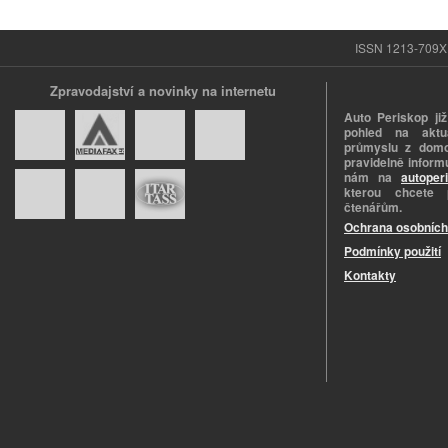
ISSN 1213-709X |
Zpravodajství a novinky na internetu
Auto Periskop již
pohled na aktuá
průmyslu z domo
pravidelně informu
nám na
autoper
kterou chcete 
čtenářům.
Ochrana osobních
Podmínky použití
Kontakty