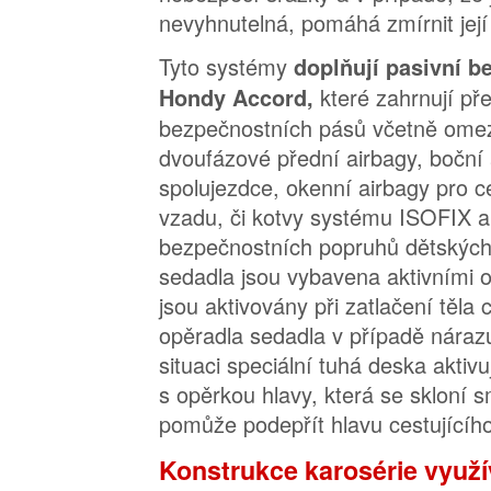
nevyhnutelná, pomáhá zmírnit její
Tyto systémy
doplňují pasivní b
které zahrnují př
Hondy Accord,
bezpečnostních pásů včetně ome
dvoufázové přední airbagy, boční 
spolujezdce, okenní airbagy pro ce
vzadu, či kotvy systému ISOFIX a
bezpečnostních popruhů dětských
sedadla jsou vybavena aktivními o
jsou aktivovány při zatlačení těla 
opěradla sedadla v případě náraz
situaci speciální tuhá deska aktivu
s opěrkou hlavy, která se skloní
pomůže podepřít hlavu cestujícího
Konstrukce karosérie využív