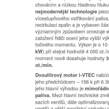
chováním a nízkou hladinou hluk
piez
nejmodernější technologie
vícestupňového vstřikování paliva,
recirkulaci spalin a je vybaven čás
významným způsobem omezuje em
založení řidiči ocení jeho vyšší v
točivého momentu. Výkon je o 10 
) při stejné hodnotě 4 000 ot./
kW
moment nově dosahuje hodnoty
3
ot./min.
nabíz
Dvoulitrový motor i-VTEC
jeho předchůdcem – 156 k při 6 30
jeho hlavní výhodou je
mimořádně
Mezi hlavní technické změ
paliva.
sacích ventilů, dále optimalizovan
ventilů a větší množství vzduchu n