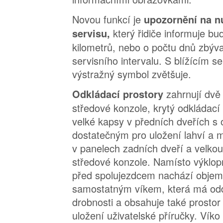
Novou funkcí je
upozornění na n
který řidiče informuje b
servisu,
kilometrů, nebo o počtu dnů zbýva
servisního intervalu. S blížícím 
výstražný symbol zvětšuje.
zahrnují dvě
Odkládací prostory
středové konzole, krytý odkládací 
velké kapsy v předních dveřích 
dostatečným pro uložení lahví a m
v panelech zadních dveří a velko
středové konzole. Namísto výklop
před spolujezdcem nachází objem
samostatným víkem, která má od
drobnosti a obsahuje také prostor
uložení uživatelské příručky. Vík