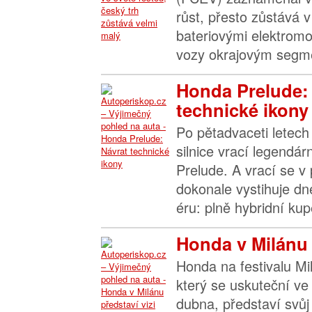
růst, přesto zůstává 
bateriovými elektromo
vozy okrajovým segme
Honda Prelude:
technické ikony
Po pětadvaceti letech
silnice vrací legendá
Prelude. A vrací se v
dokonale vystihuje d
éru: plně hybridní kup
Honda v Milánu p
Honda na festivalu M
který se uskuteční ve
dubna, představí svůj 