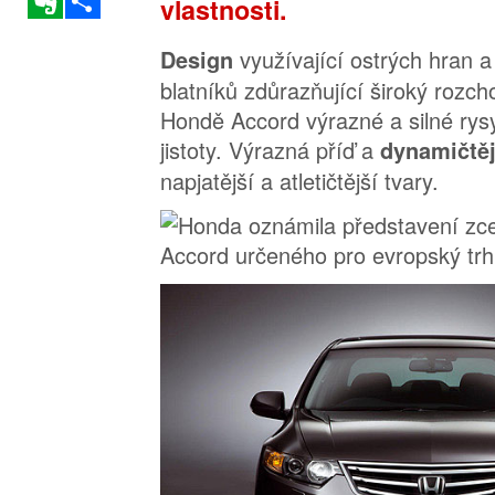
vlastnosti.
využívající ostrých hran 
Design
blatníků zdůrazňující široký rozch
Hondě Accord výrazné a silné ry
jistoty. Výrazná příď a
dynamičtěj
napjatější a atletičtější tvary.