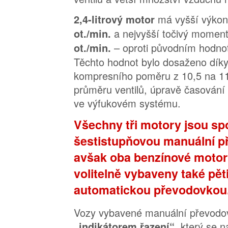
má vyšší výko
2,4-litrový motor
a nejvyšší točivý momen
ot./min.
– oproti původním hodn
ot./min.
Těchto hodnot bylo dosaženo díky
kompresního poměru z 10,5 na 11
průměru ventilů, úpravě časování v
ve výfukovém systému.
Všechny tři motory jsou sp
šestistupňovou manuální p
avšak oba benzínové moto
volitelně vybaveny také pě
automatickou převodovkou
Vozy vybavené manuální převodov
který se n
„indikátorem řazení“,