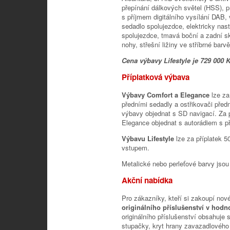
přepínání dálkových světel (HSS), 
s příjmem digitálního vysílání DAB,
sedadlo spolujezdce, elektricky nas
spolujezdce, tmavá boční a zadní sk
nohy, střešní ližiny ve stříbrné barvě
Cena výbavy Lifestyle je 729 000 K
Příplatková výbava
Výbavy Comfort a Elegance
lze za
předními sedadly a ostřikovači předn
výbavy objednat s SD navigací. Za 
Elegance objednat s autorádiem s př
Výbavu Lifestyle
lze za příplatek 
vstupem.
Metalické nebo perleťové barvy jsou
Akční nabídka
Pro zákazníky, kteří si zakoupí nov
originálního příslušenství v hodn
originálního příslušenství obsahuje 
stupačky, kryt hrany zavazadlového 