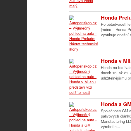
Honda Prelu
Po pětadvaceti le
jméno – Honda Pr
vystihuje dnešní 
Honda v Milá
Honda na festiva
dnech 16. až 21. d
udržitelnějšímu p
Honda a GM 
Společnosti GM a
palivových článk
Manufacturing LL
výrobním...