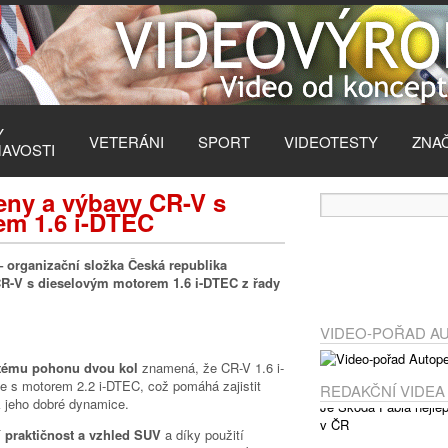
Y
VETERÁNI
SPORT
VIDEOTESTY
ZNA
MAVOSTI
eny a výbavy CR-V s
em 1.6 i-DTEC
 organizační složka Česká republika
R-V s dieselovým motorem 1.6 i-DTEC z řady
VIDEO-POŘAD A
stému pohonu dvou kol
znamená, že CR-V 1.6 i-
e s motorem 2.2 i-DTEC, což pomáhá zajistit
REDAKČNÍ VIDEA
á k jeho dobré dynamice.
í
praktičnost a vzhled SUV
a díky použití