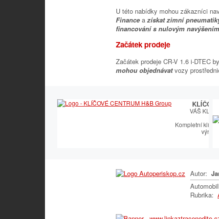
U této nabídky mohou zákazníci na
Finance
a
získat zimní pneumati
financování s nulovým navýšení
Začátek prodeje
Začátek prodeje CR-V 1.6 i-DTEC b
mohou objednávat
vozy prostředn
KLÍČOV
VÁŠ KLÍČ
Kompletní klíčař
výroby
Autor:
Ja
Automobi
Rubrika: