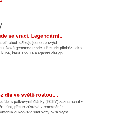
y
de se vrací. Legendární...
eti letech oživuje jedno ze svých
men. Nová generace modelu Prelude přichází jako
í kupé, které spojuje elegantní design
idla ve světě rostou,...
vozidel s palivovými články (FCEV) zaznamenal v
ní růst, přesto zůstává v porovnání s
tromobily či konvenčními vozy okrajovým