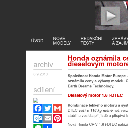
NOVÉ
REDAKČNÍ
ZPRÁV
ÚVOD
MODELY
TESTY
A ZAJÍ
Honda oznámila c
archiv
dieselovým motor
6.9.2013
Společnost Honda Motor Europe –
oznámila ceny a výbavy modelu C
Earth Dreams Technology.
sdílení
Dieselový motor 1.6 i-DTEC
Kombinace lehkého motoru a sy
Facebook
Twitter
Gmail
DTEC
váží o 116 kg méně
než verz
stabilitu vozidla při jízdě a přispív
Outlook.com
Email
Pinterest
Nová Honda CR-V 1.6 i-DTEC nabíz
Evernote
Sdílet