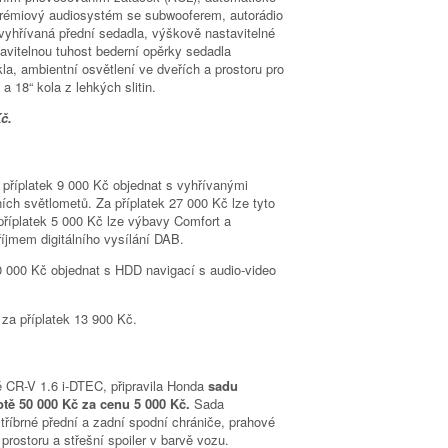
prémiový audiosystém se subwooferem, autorádio
 vyhřívaná přední sedadla, výškově nastavitelné
tavitelnou tuhost bederní opěrky sedadla
la, ambientní osvětlení ve dveřích a prostoru pro
 a 18“ kola z lehkých slitin.
č.
 příplatek 9 000 Kč objednat s vyhřívanými
ích světlometů. Za příplatek 27 000 Kč lze tyto
příplatek 5 000 Kč lze výbavy Comfort a
íjmem digitálního vysílání DAB.
50 000 Kč objednat s HDD navigací s audio-video
 za příplatek 13 900 Kč.
é CR-V 1.6 i-DTEC, připravila Honda
sadu
otě 50 000 Kč za cenu 5 000 Kč.
Sada
stříbrné přední a zadní spodní chrániče, prahové
prostoru a střešní spoiler v barvě vozu.