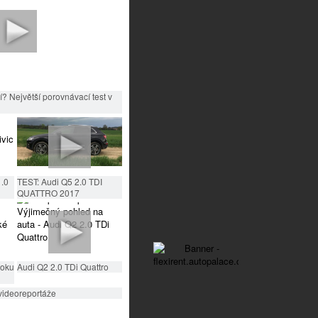
? Největší porovnávací test v
1.0
TEST: Audi Q5 2.0 TDI
QUATTRO 2017
roku
Audi Q2 2.0 TDi Quattro
videoreportáže