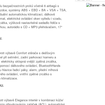
u bezpečnostních prvků včetně 6 airbagů s
ujezdce, systémy ABS + EBD + BA + VSA + TSA,
duální automatickou klimatizaci, dálkově
at, elektrické ovládání oken vpředu i vzadu,
cátka, výškově nastavitelné sedadlo řidiče s
ěrkou, autorádio s CD + MP3 přehrávačem, 17“
č.
roti výbavě Comfort stěrače s dešťovým
el při setmění, zadní parkovací kameru a
 elektricky sklopná vnější zpětná zrcátka,
 pomocí dálkového ovládání, BluetoothHands
 hlavice řadicí páky, alarm, přední mlhová
ého ovládání, vnitřní zpětné zrcátko s
 klimatizace.
Kč.
oti výbavě Elegance interiér v kombinaci kůže/
ivním přisvěcováním zatáček (ACL), automatické