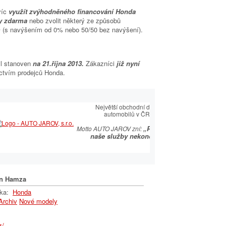
víc
využít zvýhodněného financování Honda
ky zdarma
nebo zvolit některý ze způsobů
m
(s navýšením od 0% nebo 50/50 bez navýšení).
yl stanoven
na 21.října 2013.
Zákazníci
již nyní
ictvím prodejců Honda.
É CENTRUM
Největší obchodní dům
automobilů v ČR
OVÝ PARTNER
„Prodejem
ský sortiment včetně
Motto AUTO JAROV zní:
 autoklíčů
naše služby nekončí...”
n Hamza
lka:
Honda
Archiv
Nové modely