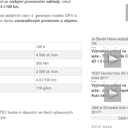
načuje
nízkými provozními náklady,
neboť
,5 l/100 km.
 od ostatních verzí 4. generace modelu CR-V a
ost danou
zavazadlovým prostorem o objemu
Je Škoda Fabia nejlepší
ČR
120 k
4 000 ot./min
300 Nm
2 000 ot./min.
TEST: Honda Civic 4D 
turbo 2017
4,5 l/100 km
119 g/km
Jaké je Evropské Auto 
DTEC budou k dispozici ve třech výbavových
2017?
yle.
Další 
REKLAMA