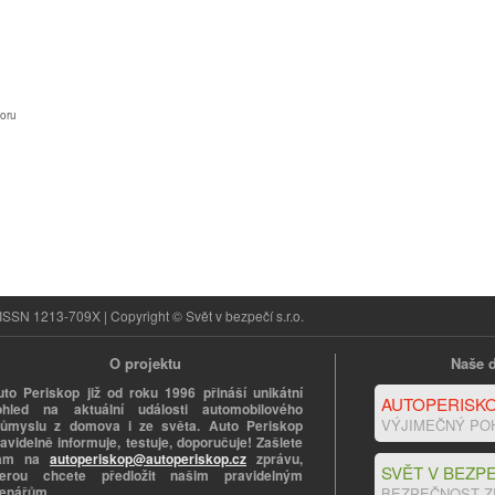
oru
ISSN 1213-709X | Copyright © Svět v bezpečí s.r.o.
O projektu
Naše d
uto Periskop již od roku 1996 přináší unikátní
AUTOPERISKO
ohled na aktuální události automobilového
VÝJIMEČNÝ PO
růmyslu z domova i ze světa. Auto Periskop
avidelně informuje, testuje, doporučuje! Zašlete
ám na
autoperiskop@autoperiskop.cz
zprávu,
SVĚT V BEZPE
terou chcete předložit našim pravidelným
tenářům.
BEZPEČNOST Z