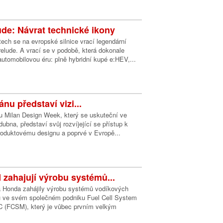
de: Návrat technické ikony
tech se na evropské silnice vrací legendární
elude. A vrací se v podobě, která dokonale
automobilovou éru: plně hybridní kupé e:HEV,...
nu představí vizi...
lu Milan Design Week, který se uskuteční ve
ubna, představí svůj rozvíjející se přístup k
roduktovému designu a poprvé v Evropě...
zahajují výrobu systémů...
 Honda zahájily výrobu systémů vodíkových
ů ve svém společném podniku Fuel Cell System
C (FCSM), který je vůbec prvním velkým