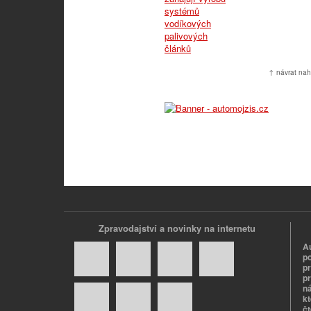
↑ návrat nah
Zpravodajství a novinky na internetu
A
p
p
pr
n
k
č