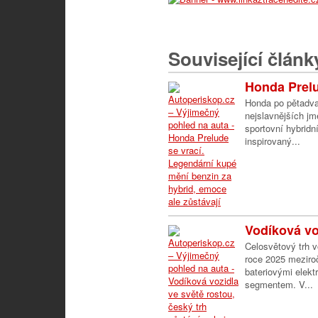
Související článk
Honda Prelu
Honda po pětadvac
nejslavnějších j
sportovní hybridn
inspirovaný...
Vodíková voz
Celosvětový trh 
roce 2025 meziroč
bateriovými elek
segmentem. V...