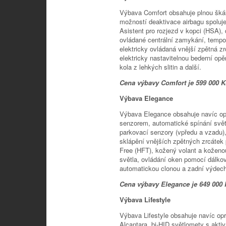
Výbava Comfort obsahuje plnou škál
možností deaktivace airbagu spol
Asistent pro rozjezd v kopci (HSA), 
ovládané centrální zamykání, tempom
elektricky ovládaná vnější zpětná zr
elektricky nastavitelnou bederní op
kola z lehkých slitin a další.
Cena výbavy Comfort je 599 000 K
Výbava Elegance
Výbava Elegance obsahuje navíc op
senzorem, automatické spínání svět
parkovací senzory (vpředu a vzadu),
sklápění vnějších zpětných zrcátek
Free (HFT), kožený volant a koženou
světla, ovládání oken pomocí dálkov
automatickou clonou a zadní výdech
Cena výbavy Elegance je 649 000 
Výbava Lifestyle
Výbava Lifestyle obsahuje navíc opr
Alcantara, bi-HID světlomety s akt