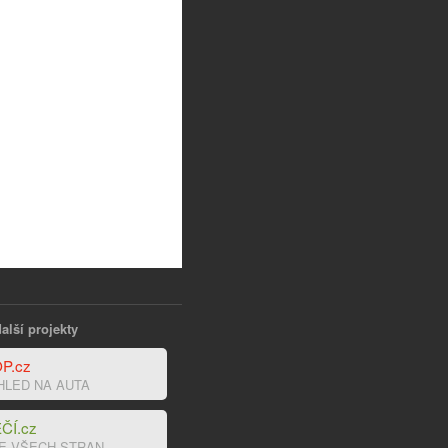
alší projekty
P.cz
HLED NA AUTA
ČÍ.cz
E VŠECH STRAN