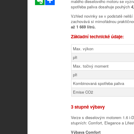
malého dieselového motoru se vyz
spotřeba paliva dosahuje pouhých
4
Vzhled novinky se v podstatě neliší
zachovává si mimořádnou praktičn
až 1 669 litrů.
Základní technické údaje:
Max. výkon
při
Max. točivý moment
při
Kombinovaná spotřeba paliva
Emise CO2
3 stupně výbavy
Verze s dieselovým motorem 1.6 i-
stupních: Comfort, Elegance a Lifest
Výbava Comfort