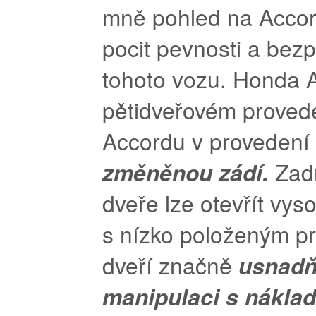
mně pohled na Accor
pocit pevnosti a bez
tohoto vozu. Honda 
pětidveřovém provede
Accordu v provedení
změněnou zádí.
Zad
dveře lze otevřít vys
s nízko položeným p
dveří značně
usnadň
manipulaci s nákla