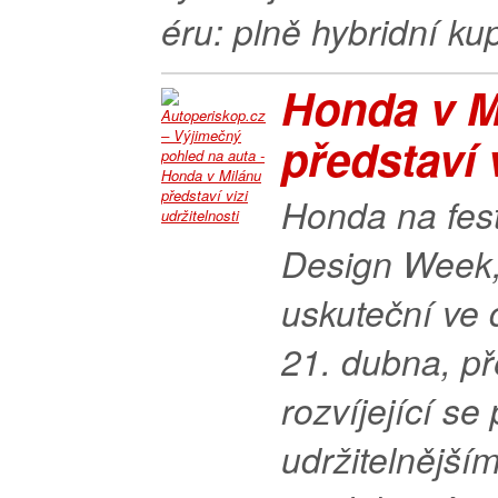
éru: plně hybridní ku
Honda v M
představí v
Honda na fest
Design Week,
uskuteční ve 
21. dubna, př
rozvíjející se 
udržitelnější