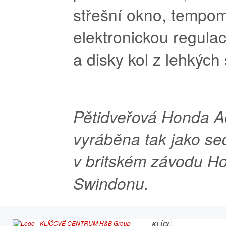
střešní okno, tempom
elektronickou regulac
a disky kol z lehkých s
Pětidveřová Honda A
vyráběna tak jako s
v britském závodu H
Swindonu.
KLÍČOVÉ CENTRUM