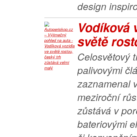
design inspiro
Vodíková v
světě rosto
Celosvětový t
palivovými č
zaznamenal v
meziroční růs
zůstává v por
bateriovými e