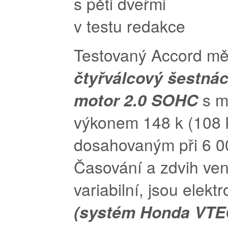
Testovaný Accord m
čtyřválcový šestnác
motor 2.0 SOHC
s m
výkonem 148 k (108
dosahovaným při 6 00
Časování a zdvih vent
variabilní, jsou elekt
(systém Honda VTE