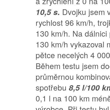
a zrychlení z 0 na 1
10,5 s.
Dvojku jsem v
rychlost 96 km/h, tro
130 km/h. Na dálnici p
130 km/h vykazoval m
pětce necelých 4 000
Během testu jsem doc
průměrnou kombino
spotřebu
8,5 l/100 k
0,1 l na 100 km mén
výrobce. Při testu byl