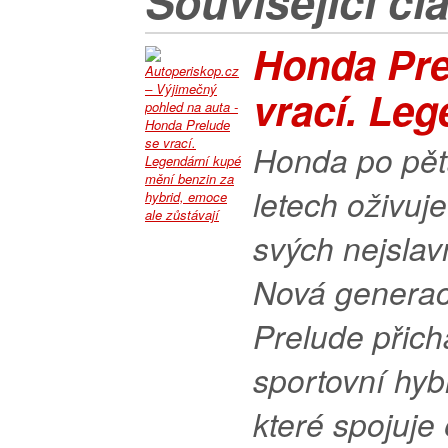
Související čl
Honda Pre
vrací. Leg
Honda po pět
letech oživuj
svých nejslav
Nová genera
Prelude přich
sportovní hyb
které spojuje