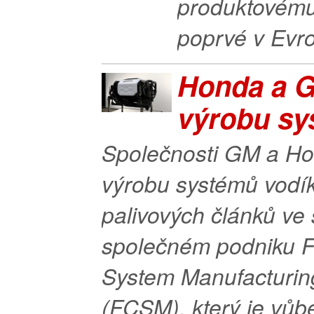
produktovému
poprvé v Evro
Honda a G
výrobu sy
Společnosti GM a Ho
výrobu systémů vodí
palivových článků ve
společném podniku F
System Manufacturin
(FCSM), který je vůb