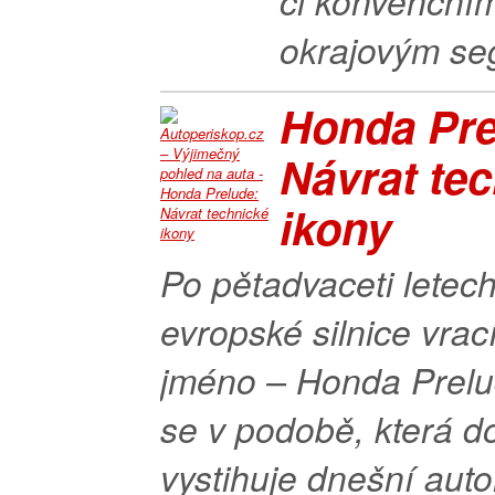
či konvenčním
okrajovým se
Honda Pre
Návrat te
ikony
Po pětadvaceti letec
evropské silnice vrac
jméno – Honda Prelu
se v podobě, která d
vystihuje dnešní aut