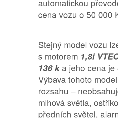
automatickou převodo
cena vozu o 50 000 K
Stejný model vozu lz
s motorem
1,8i VTE
136 k
a jeho cena je
Výbava tohoto model
rozsahu – neobsahuj
mlhová světla, ostřik
předních světel, ala