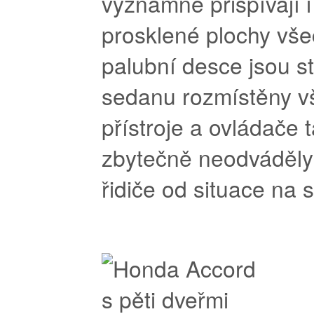
významně přispívají i
prosklené plochy vš
palubní desce jsou st
sedanu rozmístěny v
přístroje a ovládače 
zbytečně neodváděly
řidiče od situace na si