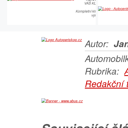
VÁŠ KLÍČOVÝ PARTNER
Kompletní klíčařský sortiment vče
výroby autoklíčů
Autor:
Jan
Automobil
Rubrika:
Redakční 