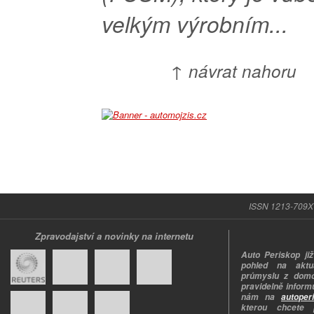
velkým výrobním...
↑ návrat nahoru
ISSN 1213-709X |
Zpravodajství a novinky na internetu
Auto Periskop již
pohled na aktuá
průmyslu z domo
pravidelně informu
nám na
autoper
kterou chcete 