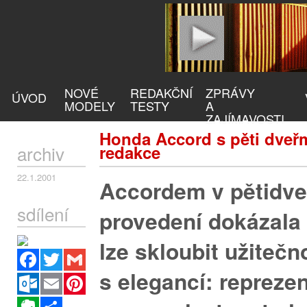
NOVÉ
REDAKČNÍ
ZPRÁVY
ÚVOD
MODELY
TESTY
A
ZAJÍMAVOSTI
Honda Accord s pěti dveřm
archiv
redakce
22.1.2001
Accordem v pětidv
sdílení
provedení dokázala
lze skloubit užitečn
Facebook
Twitter
Gmail
s elegancí: repreze
Outlook.com
Email
Pinterest
Evernote
Sdílet