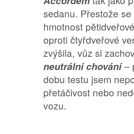
Accordem
tak jako p
sedanu. Přestože se 
hmotnost pětidveřov
oproti čtyřdveřové ve
zvýšila, vůz si zacho
neutrální chování
– 
dobu testu jsem nepo
přetáčivost nebo ned
vozu.