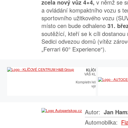
v němž se sn
zcela nový vůz 4×4,
a ovládání kompaktního vozu s t
sportovního užitkového vozu (SUV
místo cen bude odhaleno
31. bře
soutěžící, kteří se k cíli dostanou 
Sedici odvezou domů (vítěz zárov
„Ferrari 60° Experience“).
KLÍČOVÉ CENTRUM
VÁŠ KLÍČOVÝ PARTNER
Kompletní klíčařský sortiment vče
výroby autoklíčů
Autor:
Jan Ham
Automobilka:
Fi