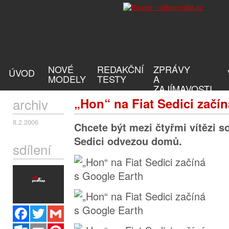
NOVÉ
REDAKČNÍ
ZPRÁVY
ÚVOD
MODELY
TESTY
A
ZAJÍMAVOSTI
archiv
„Hon“ na Fiat Sedici začí
8.2.2006
Chcete být mezi čtyřmi vítězi so
Sedici odvezou domů.
sdílení
Facebook
Twitter
Gmail
Outlook.com
Email
Pinterest