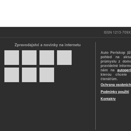
ISSN 1213-709X |
Zpravodajství a novinky na internetu
Auto Periskop již
pohled na aktuá
průmyslu z domo
pravidelně informu
nám na
autoper
kterou chcete 
čtenářům.
Ochrana osobních
Podmínky použití
Kontakty