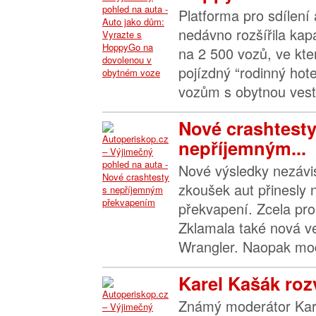
Platforma pro sdílen
nedávno rozšířila kap
na 2 500 vozů, ve kt
pojízdný “rodinný hote
vozům s obytnou vest
Nové crashtesty
nepříjemným...
Nové výsledky nezávi
zkoušek aut přinesly 
překvapení. Zcela pro
Zklamala také nová v
Wrangler. Naopak mo
Karel Kašák rozv
Známý moderátor Kare