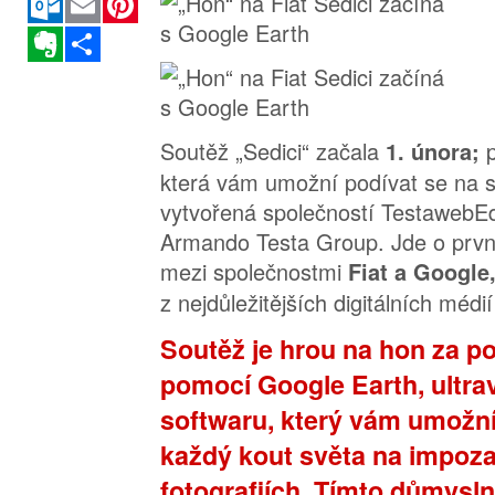
Evernote
Sdílet
Soutěž „Sedici“ začala
1. února;
která vám umožní podívat se na s
vytvořená společností TestawebEd
Armando Testa Group. Jde o první
mezi společnostmi
Fiat a Google
z nejdůležitějších digitálních médi
Soutěž je hrou na hon za 
pomocí Google Earth, ultr
softwaru, který vám umožn
každý kout světa na impoza
fotografiích. Tímto důmysl