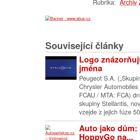
Rubrika:
Archiv
Související články
Logo znázorňují
jména
Peugeot S.A. („Skupin
Chrysler Automobiles
FCAU / MTA: FCA) dne
skupiny Stellantis, no
vzejde z jejich fúze 5
Auto jako dům: 
HoppyGo na...