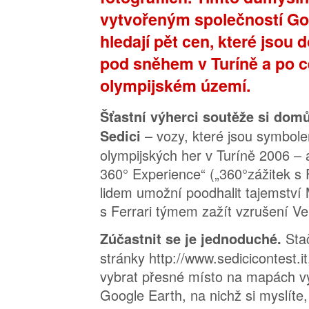
vytvořeným společností Go
hledají
pět cen, které jsou 
pod sněhem v Turíně a po 
olympijském území.
Šťastní výherci soutěže si domů
– vozy, které jsou symbol
Sedici
olympijských her v Turíně 2006 – 
360° Experience“ („360°zážitek s 
lidem umožní poodhalit tajemství 
s Ferrari týmem zažít vzrušení V
Stač
Zúčastnit se je jednoduché.
stránky http://www.sedicicontest.it
vybrat přesné místo na mapách v
Google Earth, na nichž si myslíte