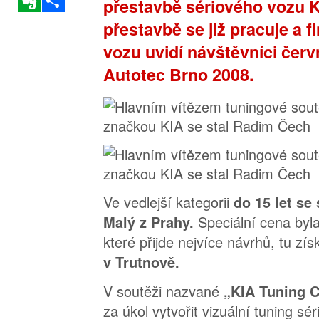
přestavbě sériového vozu 
přestavbě se již pracuje a f
vozu uvidí návštěvníci čer
Autotec Brno 2008.
Ve vedlejší kategorii
do 15 let se
Speciální cena byl
Malý z Prahy.
které přijde nejvíce návrhů, tu zí
v Trutnově.
V soutěži nazvané
„KIA Tuning 
za úkol vytvořit vizuální tuning s