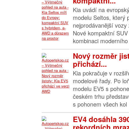
kompaktní...
Kia uvádí na evropský
modelu Seltos, který 
nejprodávanější vozy 
Nové kompaktní SUV 
kombinaci moderního 
Nový rozměr jis
přichází...
Kia pokračuje v rozšiř
modelové řady. Po l
modelu EV5 s pohone
českém trhu představ
s pohonem všech kol 
EV4 dosáhla 39
rekordních mraz