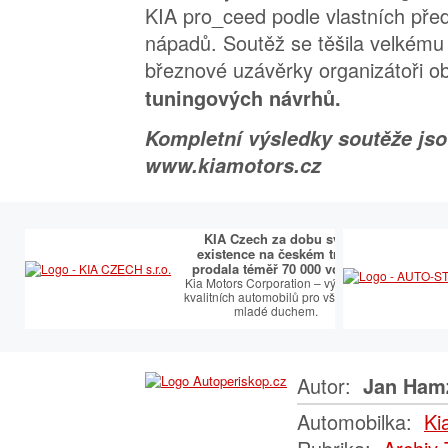
KIA pro_ceed podle vlastních pře
nápadů. Soutěž se těšila velkému
březnové uzávěrky organizátoři o
tuningových návrhů.
Kompletní výsledky soutěže jso
www.kiamotors.cz
KIA Czech za dobu své
existence na českém trhu
prodala téměř 70 000 vozů.
Kia Motors Corporation – výrobce
kvalitních automobilů pro všechny
mladé duchem.
Autor:
Jan Ham
Automobilka:
Ki