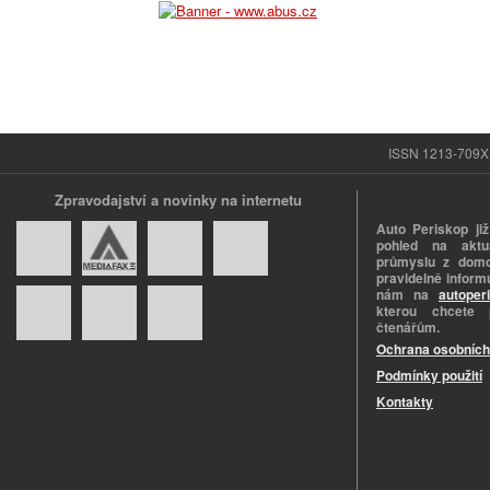
ISSN 1213-709X |
Zpravodajství a novinky na internetu
Auto Periskop již
pohled na aktuá
průmyslu z domo
pravidelně informu
nám na
autoper
kterou chcete 
čtenářům.
Ochrana osobních
Podmínky použití
Kontakty