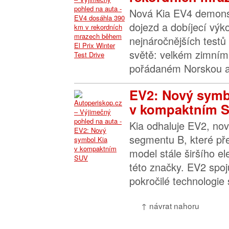
Nová Kia EV4 demonst
dojezd a dobíjecí výk
nejnáročnějších testů
světě: velkém zimním 
pořádaném Norskou a
EV2: Nový symb
v kompaktním 
Kia odhaluje EV2, nov
segmentu B, které př
model stále širšího el
této značky. EV2 spoj
pokročilé technologie s
↑ návrat nahoru