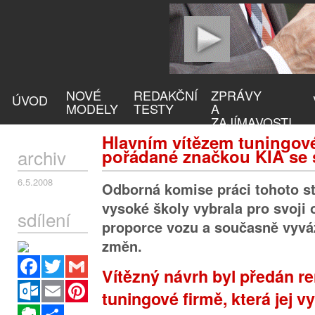
NOVÉ
REDAKČNÍ
ZPRÁVY
ÚVOD
MODELY
TESTY
A
ZAJÍMAVOSTI
Hlavním vítězem tuningov
archiv
pořádané značkou KIA se 
6.5.2008
Odborná komise práci tohoto s
vysoké školy vybrala pro svoji or
sdílení
proporce vozu a současně vyvá
změn.
Facebook
Twitter
Gmail
Vítězný návrh byl předán 
Outlook.com
Email
Pinterest
tuningové firmě, která jej vy
Evernote
Sdílet