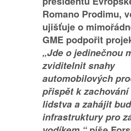
presidentu Evropsk
Romano Prodimu, ve
ujišťuje o mimořád
GME podpořit projek
„Jde o jedinečnou 
zviditelnit snahy
automobilových pr
přispět k zachování
lidstva a zahájit bu
infrastruktury pro 
vodíkem,“
píše Fors