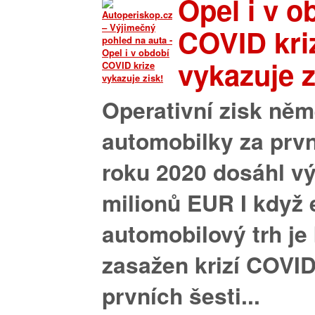
Opel i v o
COVID kri
vykazuje z
Operativní zisk ně
automobilky za první
roku 2020 dosáhl v
milionů EUR I když
automobilový trh je
zasažen krizí COVI
prvních šesti...