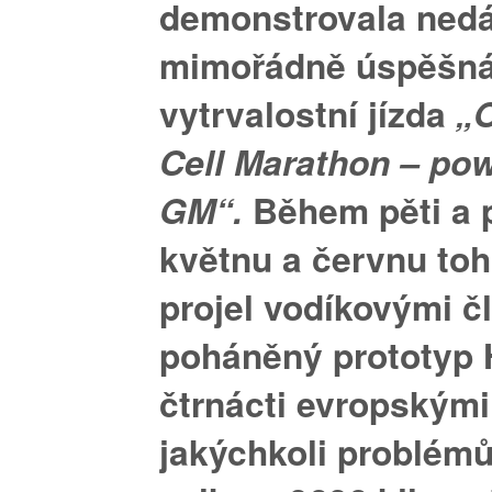
demonstrovala ned
mimořádně úspěšn
vytrvalostní jízda
„O
Cell Marathon – po
GM“.
Během pěti a 
květnu a červnu toh
projel vodíkovými č
poháněný prototyp
čtrnácti evropskými
jakýchkoli problémů