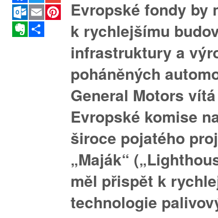
Evropské fondy by 
Outlook.com
Email
Pinterest
k rychlejšímu budo
Evernote
Sdílet
infrastruktury a vý
poháněných automo
General Motors vít
Evropské komise na
široce pojatého pro
„Maják“
(„Lighthous
měl přispět k rychle
technologie palivov