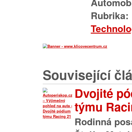
Automob
Rubrika:
Technolo
Související čl
Dvojité p
týmu Raci
Rodinná pos