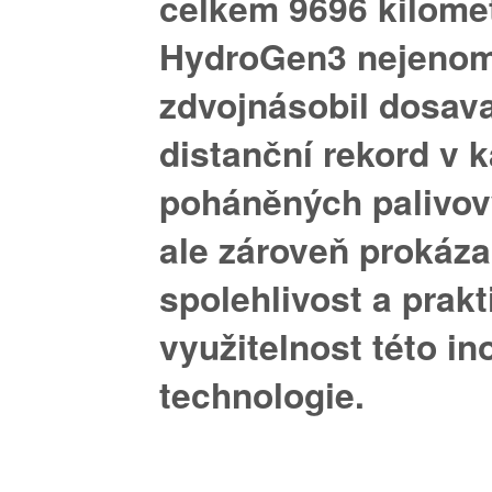
celkem 9696 kilome
HydroGen3 nejenom
zdvojnásobil dosav
distanční rekord v k
poháněných palivov
ale zároveň prokáza
spolehlivost a prak
využitelnost této in
technologie.