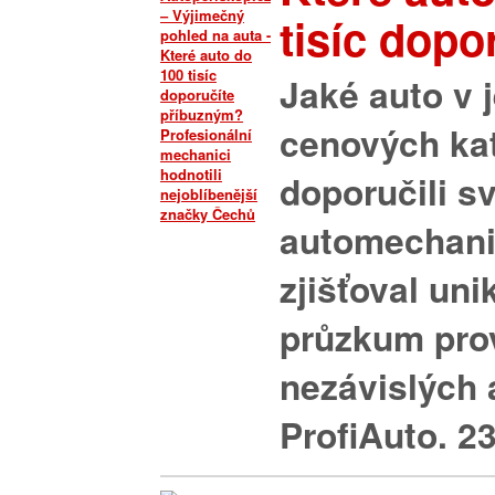
tisíc dopor
Jaké auto v 
cenových kat
doporučili 
automechani
zjišťoval uni
průzkum prov
nezávislých 
ProfiAuto. 23