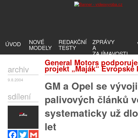
NOVÉ
REDAKČNÍ
ZPRÁVY
ÚVOD
MODELY
TESTY
A
ZAJÍMAVOSTI
General Motors podporuje
archiv
projekt „Maják“ Evropské
9.8.2004
GM a Opel se vývoj
sdílení
palivových článků v
systematicky už dl
let
Facebook
Twitter
Gmail