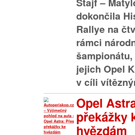
Štajf – Matyl
dokončila Hi
Rallye na čtv
rámci národ
šampionátu, 
jejich Opel 
v cíli vítězný
Opel Astra
překážky 
hvězdám