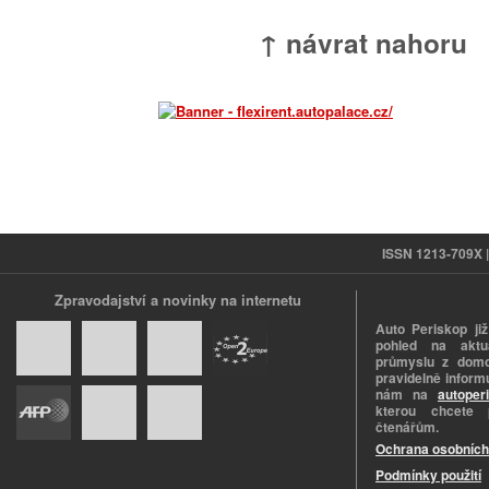
↑ návrat nahoru
ISSN 1213-709X | 
Zpravodajství a novinky na internetu
Auto Periskop již
pohled na aktuá
průmyslu z domo
pravidelně informu
nám na
autoper
kterou chcete 
čtenářům.
Ochrana osobních
Podmínky použití