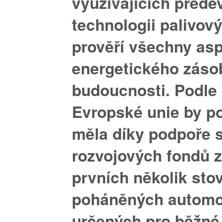
využívajících přede
technologii palivov
prověří všechny as
energetického záso
budoucnosti. Podle
Evropské unie by p
měla díky podpoře 
rozvojových fondů z
prvních několik st
poháněných automo
určených pro běžné 