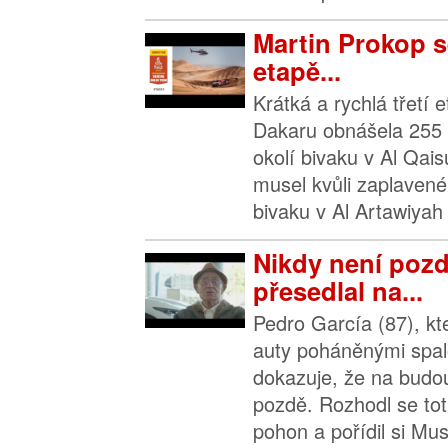
Martin Prokop se
etapě...
Krátká a rychlá třetí 
Dakaru obnášela 255 
okolí bivaku v Al Qai
musel kvůli zaplave
bivaku v Al Artawiyah 
Nikdy není pozd
přesedlal na...
Pedro García (87), kter
auty poháněnými spa
dokazuje, že na budo
pozdě. Rozhodl se toti
pohon a pořídil si Mus