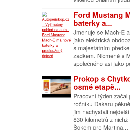
Ford Mustang 
baterky a...
Jmenuje se Mach-E a p
jako elektrická obdo
s majestátním předke
zadkem. Nicméně s 
společného asi jako pe
Prokop s Chytko
osmé etapě...
Pracovní týden začal 
ročníku Dakaru pěkně
jim nachystali nejdelš
830 kilometrů z nichž
Šokem pro Martina...