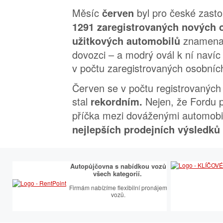
Měsíc
byl pro české zast
červen
1291 zaregistrovaných nových 
znamenal
užitkových automobilů
dovozci – a modrý ovál k ní navíc 
v počtu zaregistrovaných osobníc
Červen se v počtu registrovaných
stal
Nejen, že Fordu pa
rekordním.
příčka mezi dováženými automobil
nejlepších prodejních výsledků
Autopůjčovna s nabídkou vozů
všech kategorií.
Firmám nabízíme flexibilní pronájem
vozů.