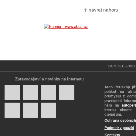
↑ návrat nahoru
ISSN 1213-709X |
Zpravodajství a novinky na internetu
Auto Periskop již
pohled na aktuá
průmyslu z domo
pravidelně informu
nám na
autoper
kterou chcete 
čtenářům.
Ochrana osobních
Podmínky použití
Kontakty