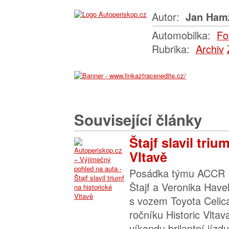
Autor:
Jan Ham
Automobilka:
Fo
Rubrika:
Archiv
Související články
Štajf slavil triu
Vltavě
Posádka týmu ACCR R
Štajf a Veronika Have
s vozem Toyota Celica
ročníku Historic Vltav
víkendu brilantní jízd