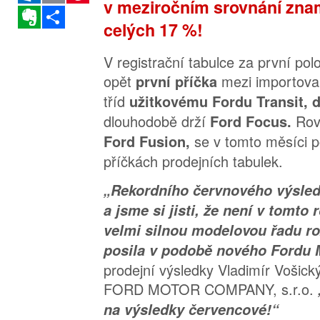
v meziročním srovnání zna
Evernote
Sdílet
celých 17 %!
V registrační tabulce za první polo
opět
mezi importova
první příčka
tříd
užitkovému Fordu Transit,
dlouhodobě drží
Rov
Ford Focus.
se v tomto měsíci 
Ford Fusion,
příčkách prodejních tabulek.
„Rekordního červnového výsled
a jsme si jisti, že není v tomto 
velmi silnou modelovou řadu roz
posila v podobě nového Fordu
prodejní výsledky Vladimír Vošický
FORD MOTOR COMPANY, s.r.o.
na výsledky červencové!“