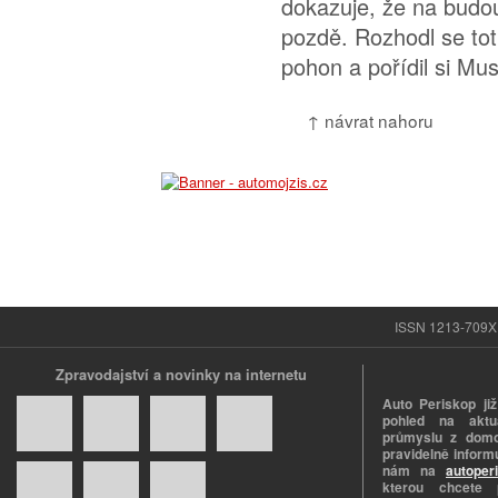
dokazuje, že na budo
pozdě. Rozhodl se toti
pohon a pořídil si Mus
↑ návrat nahoru
ISSN 1213-709X |
Zpravodajství a novinky na internetu
Auto Periskop již
pohled na aktuá
průmyslu z domo
pravidelně informu
nám na
autoper
kterou chcete 