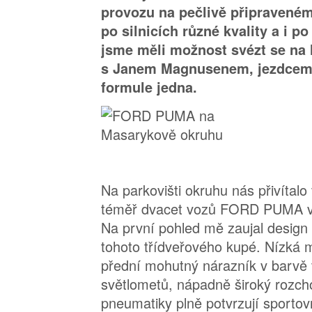
provozu na pečlivě připraveném
po silnicích různé kvality a i p
jsme měli možnost svézt se na
s Janem Magnusenem, jezdcem
formule jedna.
Na parkovišti okruhu nás přivítal
téměř dvacet vozů FORD PUMA v
Na první pohled mě zaujal design 
tohoto třídveřového kupé. Nízká 
přední mohutný nárazník v barvě 
světlometů, nápadně široký rozcho
pneumatiky plně potvrzují sportov