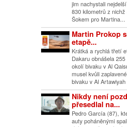
jim nachystali nejdelš
830 kilometrů z nichž
Šokem pro Martina...
Martin Prokop se
etapě...
Krátká a rychlá třetí 
Dakaru obnášela 255 
okolí bivaku v Al Qai
musel kvůli zaplave
bivaku v Al Artawiyah 
Nikdy není pozd
přesedlal na...
Pedro García (87), kter
auty poháněnými spa