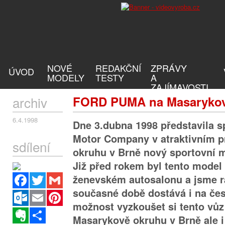
NOVÉ
REDAKČNÍ
ZPRÁVY
ÚVOD
MODELY
TESTY
A
ZAJÍMAVOSTI
archiv
FORD PUMA na Masarykov
6.4.1998
Dne 3.dubna 1998 představila s
Motor Company v atraktivním p
sdílení
okruhu v Brně nový sportovní
Již před rokem byl tento model
Facebook
Twitter
Gmail
ženevském autosalonu a jsme rá
současné době dostává i na česk
Outlook.com
Email
Pinterest
možnost vyzkoušet si tento vůz
Evernote
Sdílet
Masarykově okruhu v Brně ale 