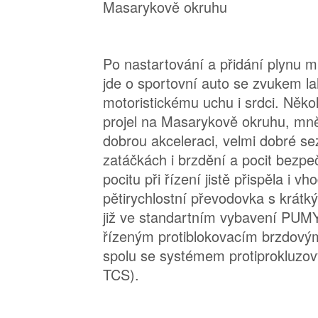
Po nastartování a přidání plynu m
jde o sportovní auto se zvukem 
motoristickému uchu i srdci. Někol
projel na Masarykově okruhu, mně
dobrou akceleraci, velmi dobré sez
zatáčkách i brzdění a pocit bezpe
pocitu při řízení jistě přispěla i 
pětirychlostní převodovka s krátk
již ve standartním vybavení PUMY
řízeným protiblokovacím brzdov
spolu se systémem protiprokluzo
TCS).