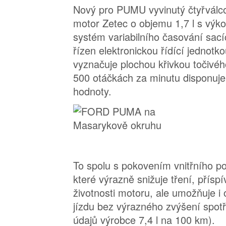
Nový pro PUMU vyvinutý čtyřválco
motor Zetec o objemu 1,7 l s vý
systém variabilního časování sacíc
řízen elektronickou řídící jednotk
vyznačuje plochou křivkou točivéh
500 otáčkách za minutu disponuj
hodnoty.
To spolu s pokovením vnitřního pov
které výrazně snižuje tření, přísp
životnosti motoru, ale umožňuje i 
jízdu bez výrazného zvýšení spot
údajů výrobce 7,4 l na 100 km).