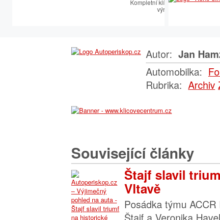
Kompletní klíčařský sortiment vče
výroby autoklíčů
Autor:
Jan Ham
Automobilka:
Fo
Rubrika:
Archiv
Související články
Štajf slavil triu
Vltavě
Posádka týmu ACCR R
Štajf a Veronika Have