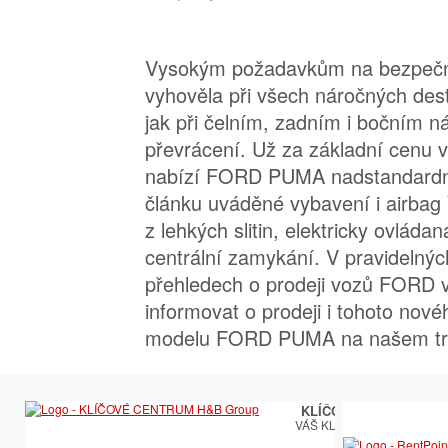
Vysokým požadavkům na bezpeč
vyhověla při všech náročných des
jak při čelním, zadním i bočním nár
převrácení. Už za základní cenu 
nabízí FORD PUMA nadstandardn
článku uváděné vybavení i airbag ři
z lehkých slitin, elektricky ovláda
centrální zamykání. V pravidelný
přehledech o prodeji vozů FORD
informovat o prodeji i tohoto nov
modelu FORD PUMA na našem tr
KLÍČOVÉ CENTRUM
VÁŠ KLÍČOVÝ PARTNER