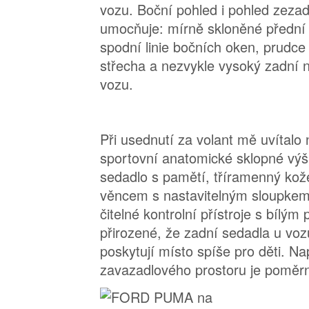
vozu. Boční pohled i pohled zezad
umocňuje: mírně skloněné přední s
spodní linie bočních oken, prudce
střecha a nezvykle vysoký zadní 
vozu.
Při usednutí za volant mě uvítalo
sportovní anatomické sklopné výš
sedadlo s pamětí, tříramenný kože
věncem s nastavitelným sloupkem
čitelné kontrolní přístroje s bílý
přirozené, že zadní sedadla u voz
poskytují místo spíše pro děti. N
zavazadlového prostoru je poměrn