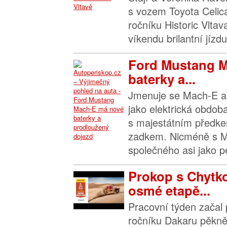
s vozem Toyota Celica
ročníku Historic Vltav
víkendu brilantní jízd
Ford Mustang 
baterky a...
Jmenuje se Mach-E a p
jako elektrická obdo
s majestátním předke
zadkem. Nicméně s 
společného asi jako pe
Prokop s Chytko
osmé etapě...
Pracovní týden začal 
ročníku Dakaru pěkně