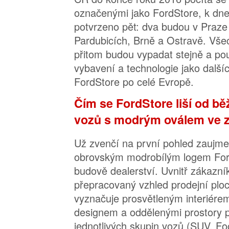
označenými jako FordStore, k dneš
potvrzeno pět: dva budou v Praze
Pardubicích, Brně a Ostravě. Vš
přitom budou vypadat stejně a po
vybavení a technologie jako dalš
FordStore po celé Evropě.
Čím se FordStore liší od b
vozů s modrým oválem ve 
Už zvenčí na první pohled zaujme
obrovským modrobílým logem For
budově dealerství. Uvnitř zákazní
přepracovaný vzhled prodejní ploc
vyznačuje prosvětleným interiére
designem a oddělenými prostory p
jednotlivých skupin vozů (SUV, 