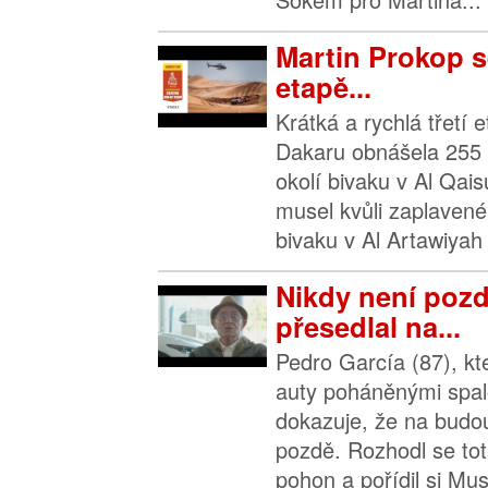
Martin Prokop se
etapě...
Krátká a rychlá třetí 
Dakaru obnášela 255 
okolí bivaku v Al Qai
musel kvůli zaplave
bivaku v Al Artawiyah 
Nikdy není pozd
přesedlal na...
Pedro García (87), kter
auty poháněnými spa
dokazuje, že na budo
pozdě. Rozhodl se toti
pohon a pořídil si Mus