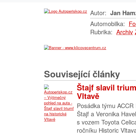
Autor:
Jan Ham
Automobilka:
Fo
Rubrika:
Archiv
Související články
Štajf slavil triu
Vltavě
Posádka týmu ACCR R
Štajf a Veronika Have
s vozem Toyota Celica
ročníku Historic Vltav