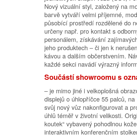
Nový vizuální styl, založený na m
barvě vytváří velmi příjemné, mo
působící prostředí rozdělené do ně
určeny např. pro kontakt s odbor
personálem, získávání zajímavých
jeho produktech – či jen k nerušené
kávou a dalším občerstvením. Náv
každé sekci navádí výrazný infor
Součástí showroomu s ozn
– je mimo jiné i velkoplošná obraz
displejů o úhlopříčce 55 palců, na
svůj nový vůz nakonfigurovat a p
úhlů téměř v životní velikosti. Orig
koutek“ vybavený pohodlnou kož
interaktivním konferenčním stolke