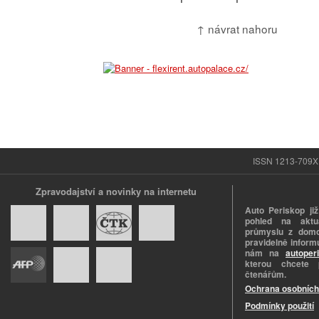
↑ návrat nahoru
ISSN 1213-709X |
Zpravodajství a novinky na internetu
Auto Periskop již
pohled na aktuá
průmyslu z domo
pravidelně informu
nám na
autoper
kterou chcete 
čtenářům.
Ochrana osobních
Podmínky použití