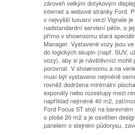
zároveň velkým dotykovým disple
internet a webové stránky Ford. P
v nejvyšší luxusní verzi Vignale je
nadstandardní servisní péče, o je
přímo v showroomu stará speciáln
Manager. Vystavené vozy jsou ve
do logických skupin (např. SUV, už
vozy), aby si je návštěvníci mohli
porovnat. V showroomu a na venk
musí být vystaveno nejméně osmn
rovněž dodržena minimální plocha 
exponáty nebo rozestupy mezi nim
například nejméně 40 m2, zatímc
Ford Focus ST stojí na barevném
o ploše 20 m2 a je osvětlen des
panelem o stejném půdorysu, zav