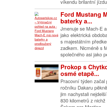
víkendu brilantní jízd
Ford Mustang 
baterky a...
Jmenuje se Mach-E a p
jako elektrická obdo
s majestátním předke
zadkem. Nicméně s 
společného asi jako pe
Prokop s Chytko
osmé etapě...
Pracovní týden začal 
ročníku Dakaru pěkně
jim nachystali nejdelš
830 kilometrů z nichž
Šokem pro Martina...