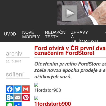
NOVÉ
REDAKČNÍ
ZPRÁVY
ÚVOD
MODELY
TESTY
A
ZAJÍMAVOSTI
Ford otvírá v ČR první d
archiv
označením FordStore!
26.10.2015
Otevřením prvního FordStore z
zcela novou epochu prodeje a s
sdílení
užitkových vozů.
Facebook
Twitter
Gmail
Outlook.com
Email
Pinterest
Evernote
Sdílet