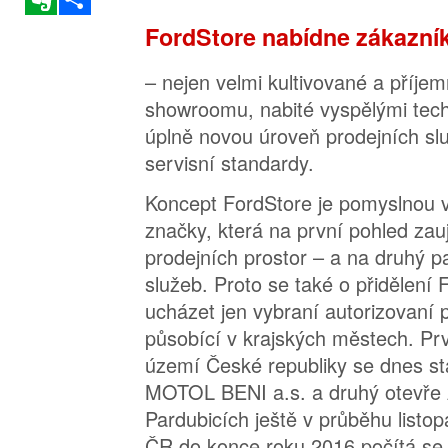
FordStore nabídne zákazn
– nejen velmi kultivované a příjem
showroomu, nabité vyspělými tech
úplně novou úroveň prodejních sl
servisní standardy.
Koncept FordStore je pomyslnou v
značky, která na první pohled z
prodejních prostor – a na druhý p
služeb. Proto se také o přidělení
ucházet jen vybraní autorizovaní 
působící v krajských městech. Pr
území České republiky se dnes st
MOTOL BENI a.s. a druhý otevře 
Pardubicích ještě v průběhu listo
ČR do konce roku 2016 počítá se 