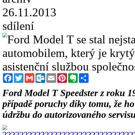
26.11.2013
sdílení
Facebook
Twitter
Gmail
Outlook.com
Email
Pinterest
Evernote
Sdílet
Ford Model T Speedster z roku 1
případě poruchy díky tomu, že ho
údržbu do autorizovaného servis