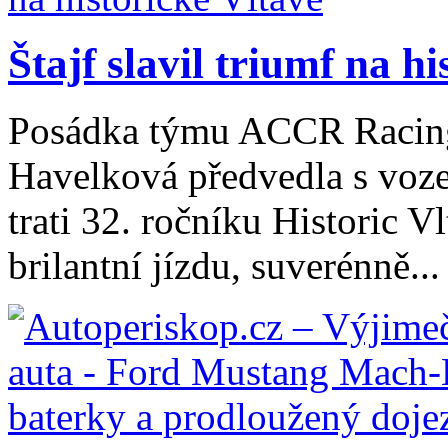
Štajf slavil triumf na h
Posádka týmu ACCR Racing2
Havelková předvedla s voz
trati 32. ročníku Historic 
brilantní jízdu, suverénně...