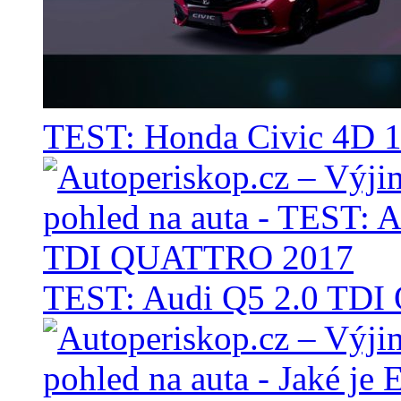
TEST: Honda Civic 4D 1
TEST: Audi Q5 2.0 TD