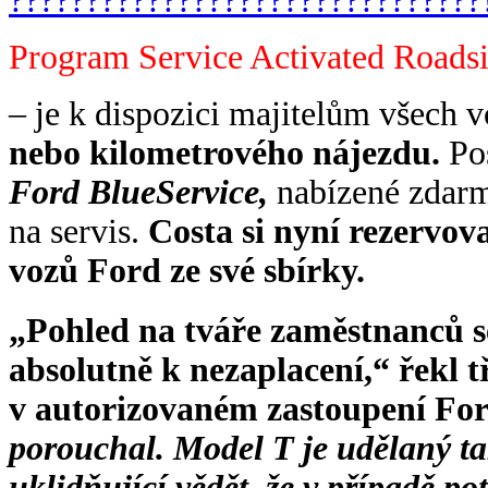
Program Service Activated Roads
– je k dispozici majitelům všech 
nebo kilometrového nájezdu.
Pos
Ford BlueService,
nabízené zdarm
na servis.
Costa si nyní rezervova
vozů Ford ze své sbírky.
„Pohled na tváře zaměstnanců se
absolutně k nezaplacení,“ řekl t
v autorizovaném zastoupení Fo
porouchal. Model T je udělaný ta
uklidňující vědět, že v případě 