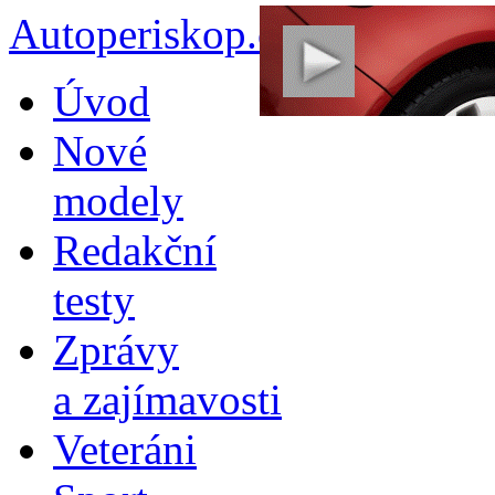
Autoperiskop.cz – Výjimeč
Přejít
Úvod
k
obsahu
Nové
webu
modely
Redakční
testy
Zprávy
a zajímavosti
Veteráni