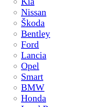
Kia
Nissan
Škoda
Bentley
Ford
Lancia
Opel
Smart
BMW
Honda