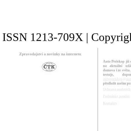
ISSN 1213-709X | Copyright
Zpravodajství a novinky na internetu
Auto Periskop již 
na aktuální udá
domova i ze světa.
testuje, do
autoperiskop@aut
předložit našim p
Ochrana osobních
Podmínky použití
Kontakty