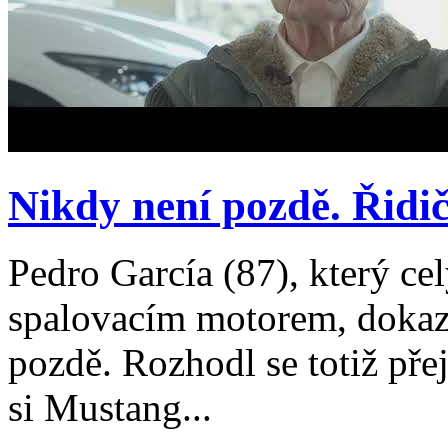
Nikdy není pozdě. Řidič 
Pedro García (87), který ce
spalovacím motorem, dokazu
pozdě. Rozhodl se totiž přej
si Mustang...