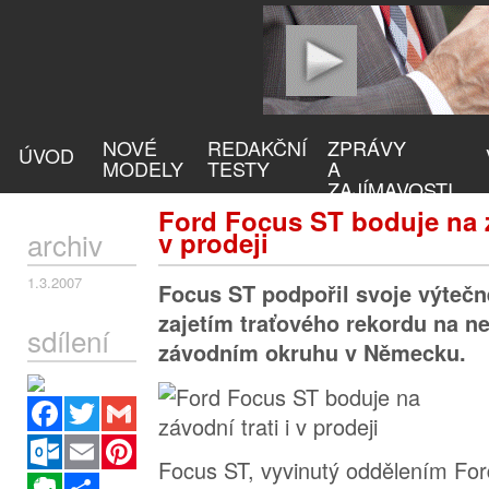
NOVÉ
REDAKČNÍ
ZPRÁVY
ÚVOD
MODELY
TESTY
A
ZAJÍMAVOSTI
Ford Focus ST boduje na z
archiv
v prodeji
1.3.2007
Focus ST podpořil svoje výtečn
zajetím traťového rekordu na n
sdílení
závodním okruhu v Německu.
Facebook
Twitter
Gmail
Outlook.com
Email
Pinterest
Focus ST, vyvinutý oddělením Fo
Evernote
Sdílet