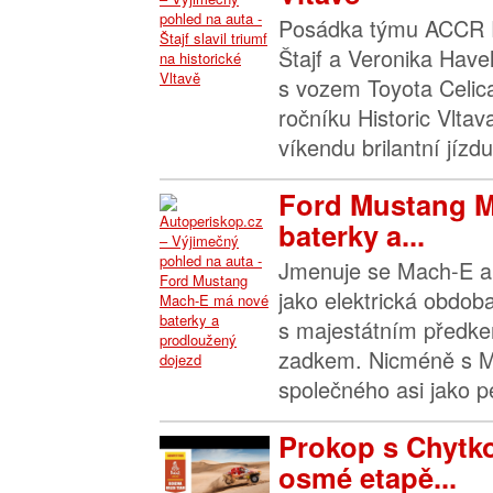
Posádka týmu ACCR R
Štajf a Veronika Have
s vozem Toyota Celica
ročníku Historic Vltav
víkendu brilantní jízd
Ford Mustang 
baterky a...
Jmenuje se Mach-E a p
jako elektrická obdo
s majestátním předke
zadkem. Nicméně s 
společného asi jako pe
Prokop s Chytko
osmé etapě...