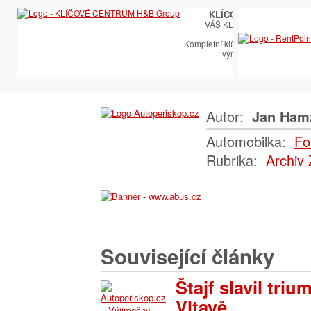
KLÍČOVÉ CENTRUM
VÁŠ KLÍČOVÝ PARTNER
Kompletní klíčařský sortiment vče
výroby autoklíčů
Autor:
Jan Ham
Automobilka:
Fo
Rubrika:
Archiv
Související články
Štajf slavil triu
Vltavě