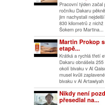
Pracovní týden začal 
ročníku Dakaru pěkně
jim nachystali nejdelš
830 kilometrů z nichž
Šokem pro Martina...
Martin Prokop se
etapě...
Krátká a rychlá třetí 
Dakaru obnášela 255 
okolí bivaku v Al Qai
musel kvůli zaplave
bivaku v Al Artawiyah 
Nikdy není pozd
přesedlal na...