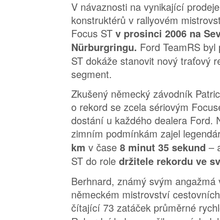
V návaznosti na vynikající prodeje
konstruktérů v rallyovém mistrovst
Focus ST
v prosinci 2006 na Se
Ford TeamRS byl 
Nürburgringu.
ST dokáže stanovit nový traťový re
segment.
Zkušený německý závodník Patric
o rekord se zcela sériovým Focuse
dostání u každého dealera Ford.
zimním podmínkám zajel legendár
v čase
– 
km
8 minut 35 sekund
ST do role
držitele rekordu ve sv
Berhnard, známý svým angažmá ve
německém mistrovství cestovních 
čítající 73 zatáček průměrné rych