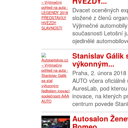
HVĚZDY...
Dvacet oceněných exp
složené z členů organ
Výjimečné automobily z
současnosti Letošní ju
ojedinělé automobilové
Stanislav Gálik 
výkonným...
Praha, 2. února 2018
AUTO včera oficiálně
AuresLab, pod kterou 
inovace, na kterých p
centrum povede Stanis
Autosalon Ženev
Romeo...