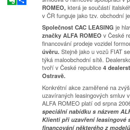
která je součástí italsk
ROMEO,
v ČR funguje jako tzv. obchodní 
je hl
Společnost CAC LEASING
v České re
značky ALFA ROMEO
financování prodeje vozidel form
Stejně jako u vozů FIAT s
úvěru.
týká maloobchodní sítě. Dealersk
tvoří v České republice
4 dealerst
Ostravě.
Konkrétní akce zaměřené na zvýš
uzavíraných leasingových smluv 
ALFA ROMEO platí od srpna 200
speciální nabídku s názvem A
Klienti při uzavření leasingové
financování některého z mode