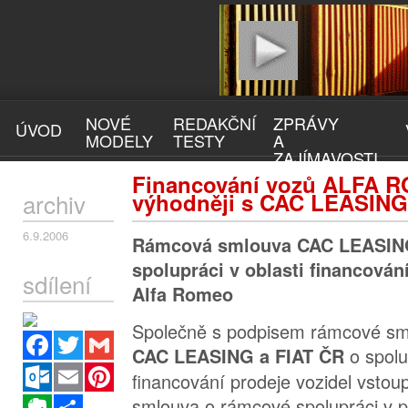
NOVÉ
REDAKČNÍ
ZPRÁVY
ÚVOD
MODELY
TESTY
A
ZAJÍMAVOSTI
Financování vozů ALFA 
archiv
výhodněji s CAC LEASING
6.9.2006
Rámcová smlouva CAC LEASING
spolupráci v oblasti financová
sdílení
Alfa Romeo
Společně s podpisem rámcové sml
Facebook
Twitter
Gmail
o spolu
CAC LEASING a FIAT ČR
Outlook.com
Email
Pinterest
financování prodeje vozidel vstoup
Evernote
Sdílet
smlouva o rámcové spolupráci v 