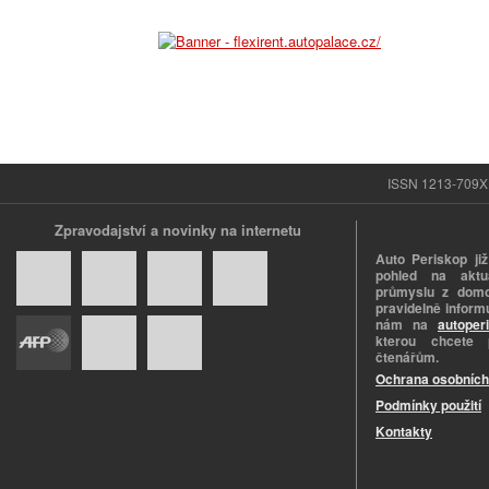
ISSN 1213-709X |
Zpravodajství a novinky na internetu
Auto Periskop již
pohled na aktuá
průmyslu z domo
pravidelně informu
nám na
autoper
kterou chcete 
čtenářům.
Ochrana osobních
Podmínky použití
Kontakty