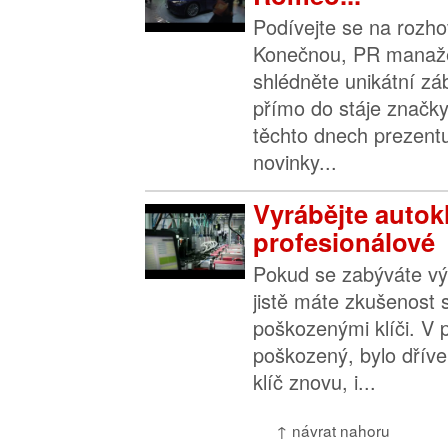
Podívejte se na rozh
Konečnou, PR manaž
shlédněte unikátní z
přímo do stáje značky
těchto dnech prezentu
novinky...
Vyrábějte autokl
profesionálové
Pokud se zabýváte vý
jistě máte zkušenost 
poškozenými klíči. V p
poškozený, bylo dříve
klíč znovu, i...
↑ návrat nahoru