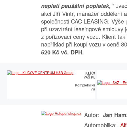
uved
neplatí paušální poplatek,“
akci Jiří Vintr, manažer oddělení 
společnosti CAC LEASING. Výše p
při uzavírání leasingové smlouvy 
z pořizovací ceny vozu. Klient tak 
například při koupi vozu v ceně 80
520 Kč vč. DPH.
KLÍČOVÉ CENTRUM
VÁŠ KLÍČOVÝ PARTNER
Kompletní klíčařský sortiment vče
výroby autoklíčů
Autor:
Jan Ham
Automobilka:
Al