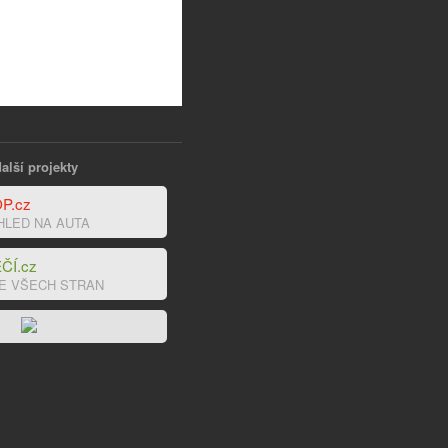
alší projekty
P.cz
HLED NA AUTA
ČÍ.cz
E VŠECH STRAN