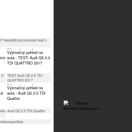
? Největší porovnávací test v
1.0
TEST: Audi Q5 2.0 TDI
QUATTRO 2017
roku
Audi Q2 2.0 TDi Quattro
videoreportáže