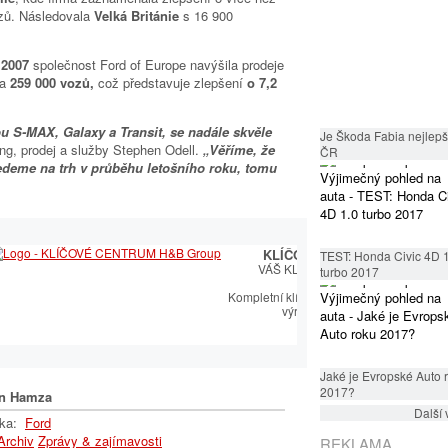
ozů. Následovala
Velká Británie
s 16 900
 2007
společnost Ford of Europe navýšila prodeje
na
259 000 vozů,
což představuje zlepšení
o 7,2
 S-MAX, Galaxy a Transit, se nadále skvěle
Je Škoda Fabia nejlepší
ing, prodej a služby Stephen Odell.
„Věříme, že
ČR
edeme na trh v průběhu letošního roku, tomu
KLÍČOVÉ CENTRUM
TEST: Honda Civic 4D 
VÁŠ KLÍČOVÝ PARTNER
turbo 2017
Kompletní klíčařský sortiment včetně
výroby autoklíčů
Jaké je Evropské Auto 
2017?
n Hamza
Další 
lka:
Ford
Archiv
Zprávy & zajímavosti
REKLAMA