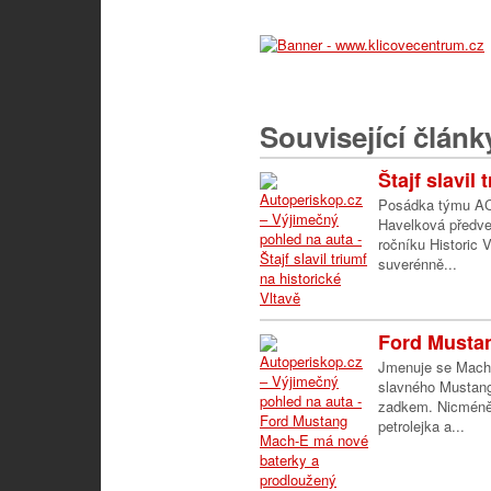
Související článk
Štajf slavil
Posádka týmu ACC
Havelková předved
ročníku Historic V
suverénně...
Ford Mustan
Jmenuje se Mach-E
slavného Mustang
zadkem. Nicméně
petrolejka a...