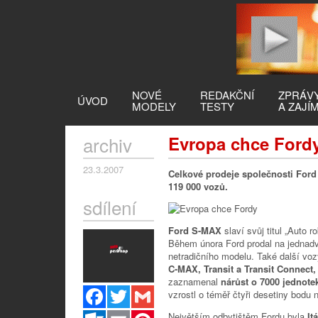
NOVÉ
REDAKČNÍ
ZPRÁV
ÚVOD
MODELY
TESTY
A ZAJÍ
archiv
Evropa chce Ford
23.3.2007
Celkové prodeje společnosti Ford
119 000 vozů.
sdílení
Ford S-MAX
slaví svůj titul „Auto 
Během února Ford prodal na jednadv
netradičního modelu. Také další voz
C-MAX, Transit a Transit Connect
zaznamenal
nárůst o 7000 jednot
Facebook
Twitter
Gmail
vzrostl o téměř čtyři desetiny bodu 
Outlook.com
Email
Pinterest
Největším odbytištěm Fordu byla
Itá