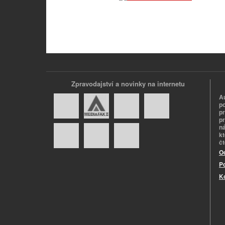
Zpravodajství a novinky na internetu
A
p
p
pr
n
k
č
O
P
K