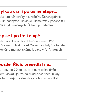
ytkou drží i po osmé etapě...
ačal pro závodníky 44. ročníku Dakaru pěkně
é jim nachystali nejdelší kilometráž v podobě 830
 395 bylo měřených. Šokem pro Martina...
p se i po třetí etapě...
řetí etapa letošního Dakaru obnášela 255
rů v okolí bivaku v Al Qaisumah, když pořadatel
avenému maratonskému bivaku v Al Artawiyah
ozdě. Řidič přesedlal na...
, který celý život jezdil s auty poháněnými
em, dokazuje, že na budoucnost není nikdy
totiž přejít na elektrický pohon a pořídil si
oru