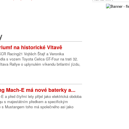
y
 triumf na historické Vltavě
R Racing21 Vojtěch Štajf a Veronika
la s vozem Toyota Celica GT-Four na trati 32.
ltava Rallye o uplynulém víkendu brilantní jízdu,
g Mach-E má nové baterky a...
 a před čtyřmi lety přijel jako elektrická obdoba
u s majestátním předkem a specifickým
 s Mustangem toho má společného asi jako