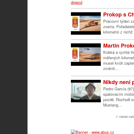
Prokop s Ch
Pracovní týden z
zostra. Pořadatel
kilometrů z nichž
Martin Proko
Krátká a rychlá t
měřených kilomet
musel kvůli zapl
změnit...
Nikdy není p
Pedro García (87)
spalovacím motor
pozdě. Rozhodl se 
Mustang...
↑ návrat nah