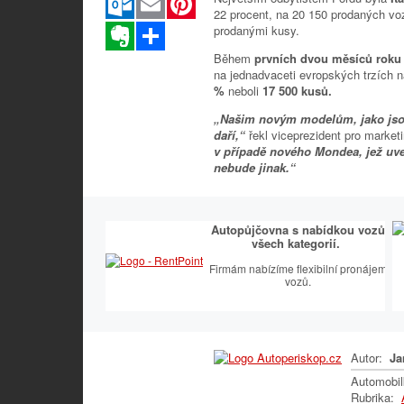
22 procent, na 20 150 prodaných v
Evernote
Sdílet
prodanými kusy.
Během
prvních dvou měsíců roku
na jednadvaceti evropských trzích 
%
neboli
17 500 kusů.
„Našim novým modelům, jako jsou
daří,“
řekl viceprezident pro market
v případě nového Mondea, jež uv
nebude jinak.“
Autopůjčovna s nabídkou vozů
všech kategorií.
Firmám nabízíme flexibilní pronájem
vozů.
Autor:
Ja
Automobi
Rubrika: