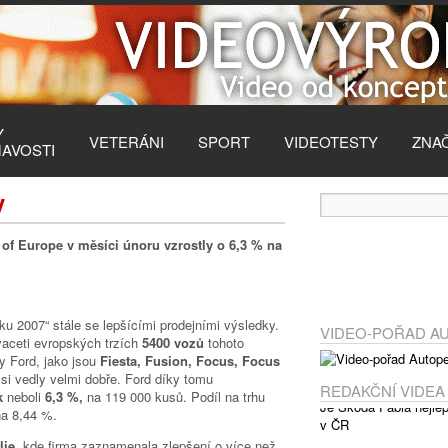
Y
VETERÁNI
SPORT
VIDEOTESTY
ZNA
MAVOSTI
y
 of Europe v měsíci únoru vzrostly o 6,3 % na
roku 2007“ stále se lepšícími prodejními výsledky.
VIDEO-POŘAD A
aceti evropských trzích
5400 vozů
tohoto
y Ford, jako jsou
Fiesta, Fusion, Focus, Focus
,
si vedly velmi dobře. Ford díky tomu
REDAKČNÍ VIDEA
ek
neboli
6,3 %,
na 119 000 kusů. Podíl na trhu
na 8,44 %.
lie
, kde firma zaznamenala zlepšení o více než