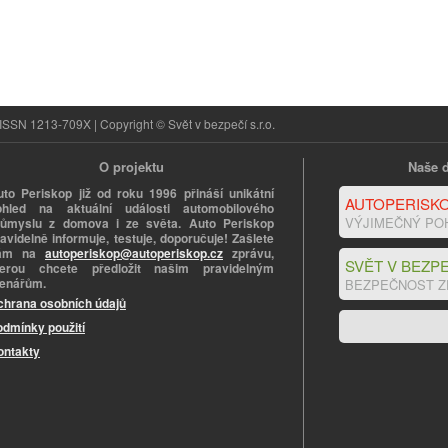
ISSN 1213-709X | Copyright © Svět v bezpečí s.r.o.
O projektu
Naše d
uto Periskop již od roku 1996 přináší unikátní
AUTOPERISKO
ohled na aktuální události automobilového
VÝJIMEČNÝ PO
růmyslu z domova i ze světa. Auto Periskop
avidelně informuje, testuje, doporučuje! Zašlete
ám na
autoperiskop@autoperiskop.cz
zprávu,
SVĚT V BEZPE
terou chcete předložit našim pravidelným
tenářům.
BEZPEČNOST Z
chrana osobních údajů
odmínky použití
ontakty