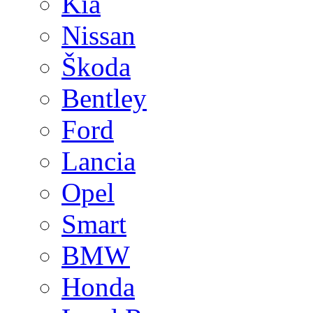
Kia
Nissan
Škoda
Bentley
Ford
Lancia
Opel
Smart
BMW
Honda