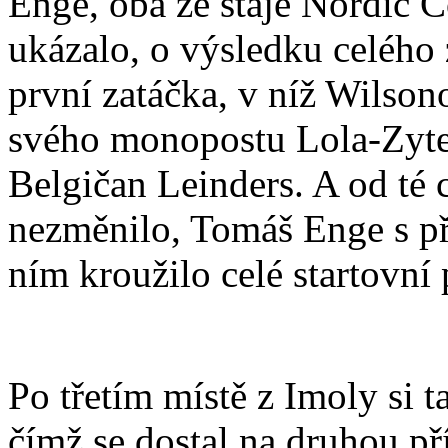
Enge, oba ze stáje Nordic C
ukázalo, o výsledku celého
první zatáčka, v níž Wilson
svého monopostu Lola-Zyte
Belgičan Leinders. A od té 
nezměnilo, Tomáš Enge s př
ním kroužilo celé startovní 
Po třetím místě z Imoly si t
čímž se dostal na druhou př