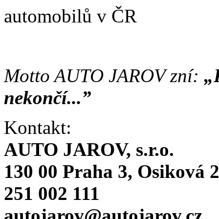
automobilů v ČR
Motto AUTO JAROV zní:
„
nekončí...”
Kontakt:
AUTO JAROV, s.r.o.
130 00 Praha 3, Osiková 
251 002 111
autojarov@autojarov.cz