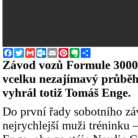
Facebook
Twitter
Gmail
Outlook.com
Email
Pinterest
Evernote
Sdílet
Závod vozů Formule 3000 
vcelku nezajímavý průběh
vyhrál totiž Tomáš Enge.
Do první řady sobotního zá
nejrychlejší muži tréninku 