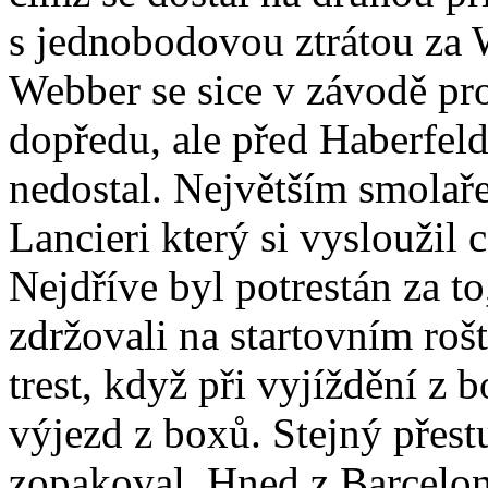
s jednobodovou ztrátou za 
Webber se sice v závodě prod
dopředu, ale před Haberfeld
nedostal. Největším smolař
Lancieri který si vysloužil 
Nejdříve byl potrestán za to
zdržovali na startovním roš
trest, když při vyjíždění z b
výjezd z boxů. Stejný přestu
zopakoval. Hned z Barcelo