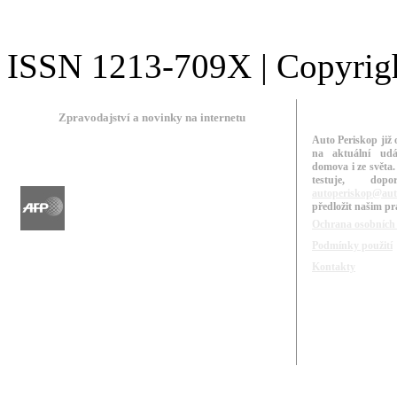
ISSN 1213-709X | Copyright
Zpravodajství a novinky na internetu
Auto Periskop již 
na aktuální udá
domova i ze světa.
testuje, do
autoperiskop@aut
předložit našim p
Ochrana osobních
Podmínky použití
Kontakty