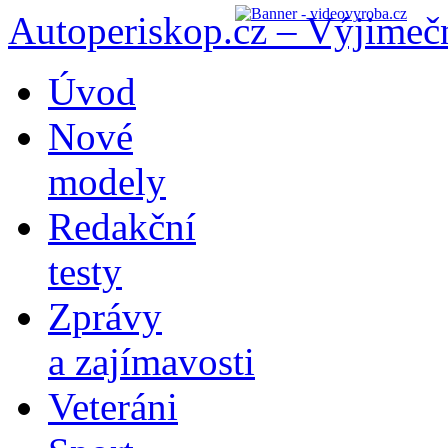
Autoperiskop.cz – Výjimeč
Přejít
Úvod
k
obsahu
Nové
webu
modely
Redakční
testy
Zprávy
a zajímavosti
Veteráni