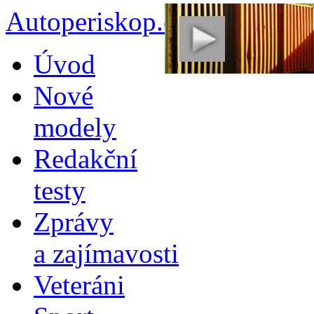
Autoperiskop.cz – Výjimeč
Přejít
Úvod
k
obsahu
Nové
webu
modely
Redakční
testy
Zprávy
a zajímavosti
Veteráni