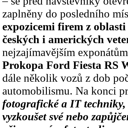
– se před návštěvníky otevř
zaplněny do posledního míst
expozicemi firem z oblast
českých i amerických vet
nejzajímavějším exponátů
Prokopa Ford Fiesta RS
dále několik vozů z dob poč
automobilismu. Na konci pr
fotografické a IT techniky
vyzkoušet své nebo zapůjče