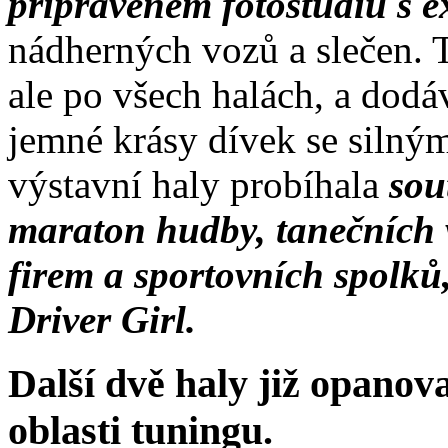
připraveném fotostudiu s e
nádherných vozů a slečen. 
ale po všech halách, a dodá
jemné krásy dívek se silnými
výstavní haly probíhala
sou
maraton hudby, tanečních v
firem a sportovních spolků,
Driver Girl.
Další dvě haly již opanova
oblasti tuningu.