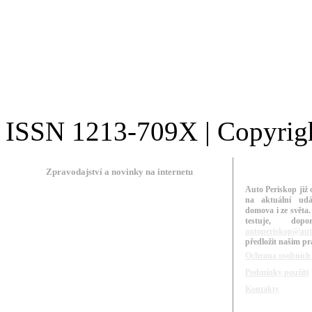
ISSN 1213-709X | Copyright
Zpravodajství a novinky na internetu
Auto Periskop již 
na aktuální udá
domova i ze světa.
testuje, do
autoperiskop@aut
předložit našim p
Ochrana osobních
Podmínky použití
Kontakty