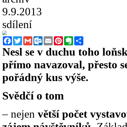
9.9.2013
sdílení
Facebook
Twitter
Gmail
Outlook.com
Email
Pinterest
Evernote
Sdílet
Nesl se v duchu toho loňs
přímo navazoval, přesto s
pořádný kus výše.
Svědčí o tom
– nejen
větší počet vystav
zájem návštěvníků.
Základ