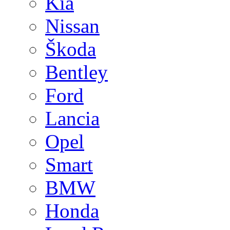
Kia
Nissan
Škoda
Bentley
Ford
Lancia
Opel
Smart
BMW
Honda