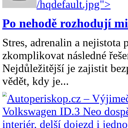
/hqdefault.jpg">
Po nehodě rozhodují mi
Stres, adrenalin a nejistot
zkomplikovat následné řešen
Nejdůležitější je zajistit b
vědět, kdy je...