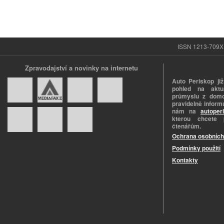
ISSN 1213-709X |
Zpravodajství a novinky na internetu
Auto Periskop již
pohled na aktuá
průmyslu z domo
pravidelně informu
nám na
autoper
kterou chcete 
čtenářům.
Ochrana osobních
Podmínky použití
Kontakty