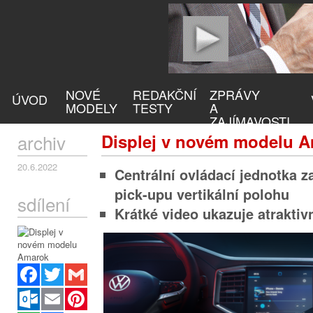
NOVÉ
REDAKČNÍ
ZPRÁVY
ÚVOD
MODELY
TESTY
A
ZAJÍMAVOSTI
archiv
Displej v novém modelu 
20.6.2022
Centrální ovládací jednotka 
pick-upu vertikální polohu
sdílení
Krátké video ukazuje atraktiv
Facebook
Twitter
Gmail
Outlook.com
Email
Pinterest