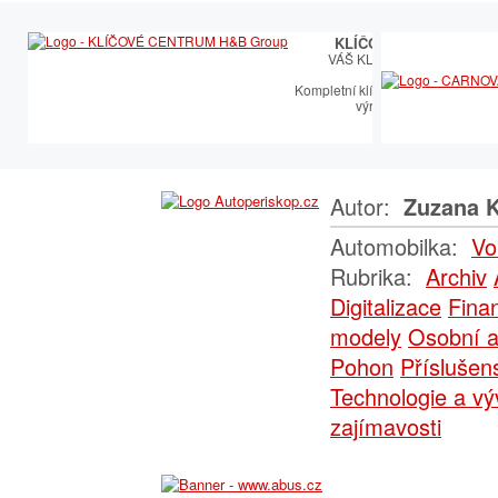
KLÍČOVÉ CENTRUM
VÁŠ KLÍČOVÝ PARTNER
Kompletní klíčařský sortiment vče
výroby autoklíčů
Autor:
Zuzana K
Automobilka:
Vo
Rubrika:
Archiv
Digitalizace
Fina
modely
Osobní a
Pohon
Příslušen
Technologie a vý
zajímavosti