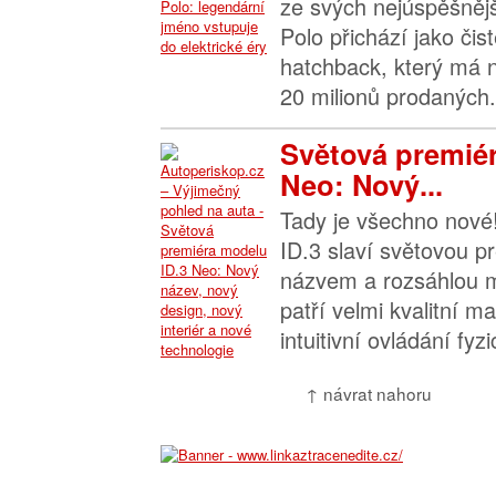
ze svých nejúspěšněj
Polo přichází jako čist
hatchback, který má 
20 milionů prodaných.
Světová premiér
Neo: Nový...
Tady je všechno nové
ID.3 slaví světovou 
názvem a rozsáhlou m
patří velmi kvalitní mat
intuitivní ovládání fyzi
↑ návrat nahoru