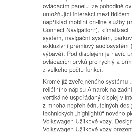
ovládacím panelu lze pohodlně ov
umožňující interakci mezi řidičem
například mobilní on-line služby (
Connect Navigation“), klimatizaci,
systém, navigační systém, parkov
exkluzivní prémiový audiosystém (
výbavě). Pod displejem je navíc u
ovládacích prvků pro rychlý a pří
z velkého počtu funkcí.
Kromě již zveřejněného systému „
reliéfního nápisu Amarok na zadní
vertikálně uspořádaný displej v in
z mnoha nepřehlédnutelných desi
technických „highlightů“ nového p
Volkswagen Užitkové vozy. Desig
Volkswagen Užitkové vozy prezentu