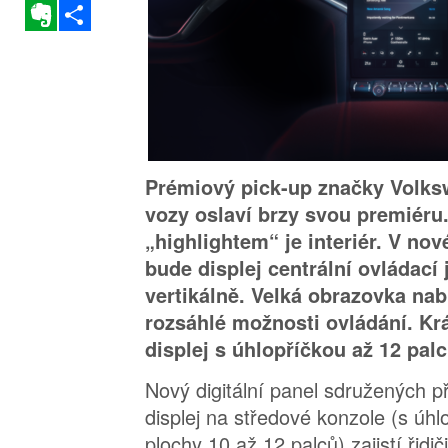
Evernote
Sdílet
Prémiový pick-up značky Volks
vozy oslaví brzy svou premiéru
„highlightem“ je interiér. V n
bude displej centrální ovládací
vertikálně. Velká obrazovka nabí
rozsáhlé možnosti ovládání. Kr
displej s úhlopříčkou až 12 palc
Nový digitální panel sdružených pří
displej na středové konzole (s úh
plochy 10 až 12 palců) zajistí řidič