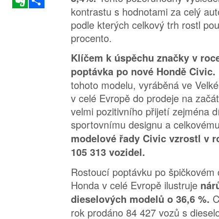
kontrastu s hodnotami za celý au
podle kterých celkový trh rostl po
procento.
Klíčem k úspěchu značky v roce
poptávka po nové Hondě Civic.
tohoto modelu, vyráběná ve Velké B
v celé Evropě do prodeje na začát
velmi pozitivního přijetí zejména 
sportovnímu designu a celkovém
modelové řady Civic vzrostl v 
105 313 vozidel.
Rostoucí poptávku po špičkovém 
Honda v celé Evropě ilustruje
nár
C
dieselových modelů o 36,6 %.
rok prodáno 84 427 vozů s diese