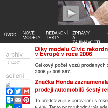
NOVÉ
REDAKČNÍ
ZPRÁVY
ÚVOD
MODELY
TESTY
A
ZAJÍMAVOSTI
Díky modelu Civic rekord
archiv
v Evropě v roce 2006
19.1.2007
Celkový počet vozů prodaných z
2006 je 309 867.
sdílení
Značka Honda zaznamenala
prodeji automobilů šestý re
Facebook
Twitter
Gmail
Outlook.com
Email
Pinterest
To představuje v porovnání s ro
Tento pozoruhodný výslede
8,4%.
Evernote
Sdílet