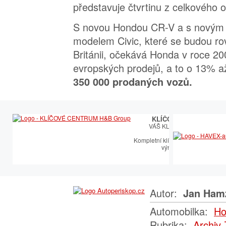
představuje čtvrtinu z celkového 
S novou Hondou CR-V a s novým 
modelem Civic, které se budou ro
Británii, očekává Honda v roce 200
evropských prodejů, a to o 13% a
350 000 prodaných vozů.
KLÍČOVÉ CENTRUM
VÁŠ KLÍČOVÝ PARTNER
Kompletní klíčařský sortiment vče
výroby autoklíčů
Autor:
Jan Ham
Automobilka:
Ho
Rubrika:
Archiv