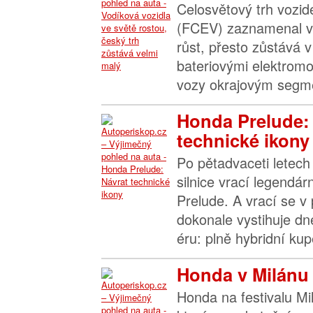
Celosvětový trh vozide
(FCEV) zaznamenal v
růst, přesto zůstává 
bateriovými elektromo
vozy okrajovým segme
Honda Prelude:
technické ikony
Po pětadvaceti letech
silnice vrací legendá
Prelude. A vrací se v
dokonale vystihuje d
éru: plně hybridní kup
Honda v Milánu p
Honda na festivalu M