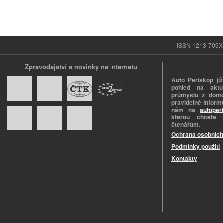
ISSN 1213-709X |
Zpravodajství a novinky na internetu
Auto Periskop již
pohled na aktuá
průmyslu z domo
pravidelně informu
nám na
autoper
kterou chcete 
čtenářům.
Ochrana osobních
Podmínky použití
Kontakty