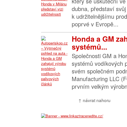
který se uskuteční ve
dubna, představí svůj 
k udržitelnějšímu pr
poprvé v Evropě...
Honda a GM zah
systémů...
Společnosti GM a Hon
systémů vodíkových p
svém společném podni
Manufacturing LLC (F
prvním velkým výrobn
↑ návrat nahoru