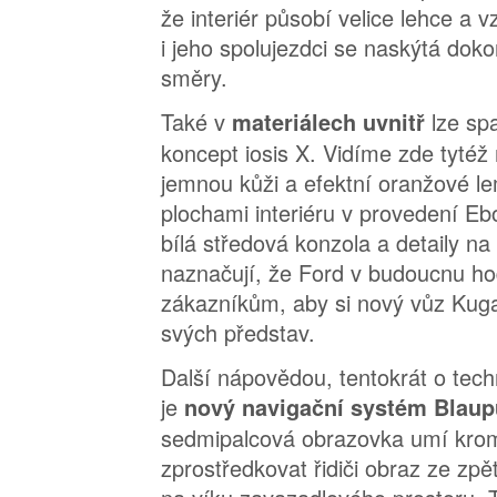
že interiér působí velice lehce a v
i jeho spolujezdci se naskýtá dok
směry.
Také v
lze sp
materiálech uvnitř
koncept iosis X. Vidíme zde tytéž 
jemnou kůži a efektní oranžové l
plochami interiéru v provedení Eb
bílá středová konzola a detaily na
naznačují, že Ford v budoucnu ho
zákazníkům, aby si nový vůz Kuga 
svých představ.
Další nápovědou, tentokrát o tech
je
nový navigační systém Blaup
sedmipalcová obrazovka umí krom
zprostředkovat řidiči obraz ze zp