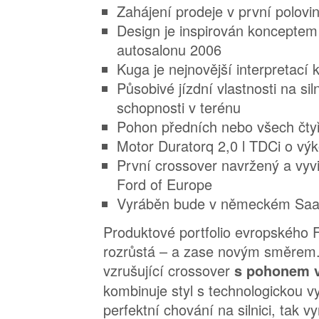
Zahájení prodeje v první polovi
Design je inspirován konceptem 
autosalonu 2006
Kuga je nejnovější interpretací 
Působivé jízdní vlastnosti na sil
schopnosti v terénu
Pohon předních nebo všech čtyř
Motor Duratorq 2,0 l TDCi o v
První crossover navržený a vyv
Ford of Europe
Vyráběn bude v německém Saar
Produktové portfolio evropského 
rozrůstá – a zase novým směrem.
vzrušující crossover
s pohonem v
kombinuje styl s technologickou vys
perfektní chování na silnici, tak v