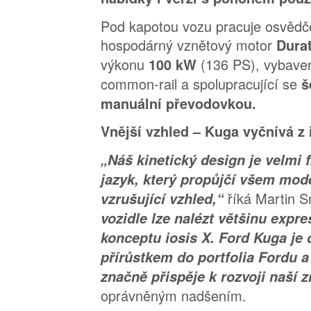
Pod kapotou vozu pracuje osvědč
hospodárný vznětový motor
Durat
výkonu
(136 PS), vybave
100 kW
common-rail a spolupracující se
š
manuální převodovkou.
Vnější vzhled – Kuga vyčnívá z 
„Náš kinetický design je velmi f
jazyk, který propůjčí všem mo
říká Martin S
vzrušující vzhled,“
vozidle lze nalézt většinu expre
konceptu iosis X. Ford Kuga j
přírůstkem do portfolia Fordu a
značně přispěje k rozvoji naší 
oprávněným nadšením.