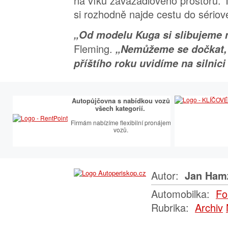
na víku zavazadlového prostoru. T
si rozhodně najde cestu do sériov
„Od modelu Kuga si slibujeme
Fleming.
„Nemůžeme se dočkat,
příštího roku uvidíme na silnici
Autopůjčovna s nabídkou vozů
všech kategorií.
Firmám nabízíme flexibilní pronájem
vozů.
Autor:
Jan Ham
Automobilka:
Fo
Rubrika:
Archiv