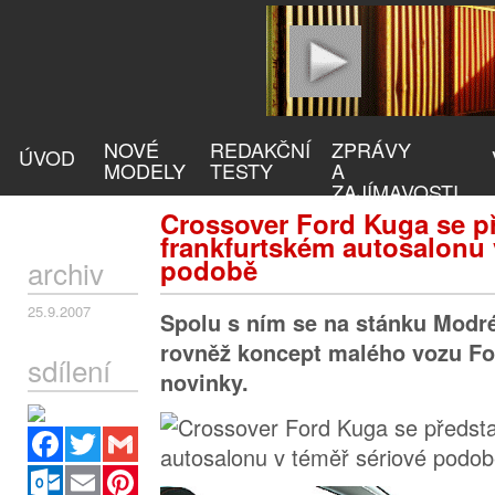
NOVÉ
REDAKČNÍ
ZPRÁVY
ÚVOD
MODELY
TESTY
A
ZAJÍMAVOSTI
Crossover Ford Kuga se př
frankfurtském autosalonu 
podobě
archiv
25.9.2007
Spolu s ním se na stánku Modré
rovněž koncept malého vozu For
sdílení
novinky.
Facebook
Twitter
Gmail
Outlook.com
Email
Pinterest