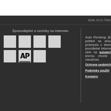
ISSN 1213-709X |
Zpravodajství a novinky na internetu
Auto Periskop již
pohled na aktuá
průmyslu z domo
pravidelně informu
nám na
autoper
kterou chcete 
čtenářům.
Ochrana osobních
Podmínky použití
Kontakty