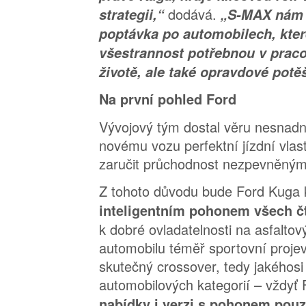
dodává.
strategii,“
„S-MAX nám u
poptávka po automobilech, kter
všestrannost potřebnou v pra
životě, ale také opravdové potěš
Na první pohled Ford
Vývojový tým dostal věru nesnadný
novému vozu perfektní jízdní vlas
zaručit průchodnost nezpevněný
Z tohoto důvodu bude Ford Kuga k
inteligentním pohonem všech čt
k dobré ovladatelnosti na asfaltov
automobilu téměř sportovní proje
skutečný crossover, tedy jakéhosi
automobilových kategorií – vždyť
nabídky i verzi s pohonem pouz