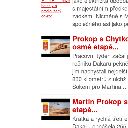
jako elektrická obdo
s majestátním předke
zadkem. Nicméně s 
společného asi jako pe
Prokop s Chytko
osmé etapě...
Pracovní týden začal 
ročníku Dakaru pěkně
jim nachystali nejdelš
830 kilometrů z nichž
Šokem pro Martina...
Martin Prokop se
etapě...
Krátká a rychlá třetí 
Dakaru obnášela 255 