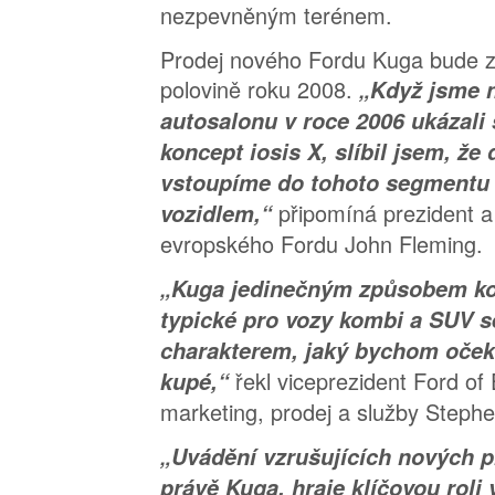
nezpevněným terénem.
Prodej nového Fordu Kuga bude z
polovině roku 2008.
„Když jsme 
autosalonu v roce 2006 ukázali
koncept iosis X, slíbil jsem, že 
vstoupíme do tohoto segmentu
připomíná prezident a 
vozidlem,“
evropského Fordu John Fleming.
„Kuga jedinečným způsobem ko
typické pro vozy kombi a SUV 
charakterem, jaký bychom oček
řekl viceprezident Ford of
kupé,“
marketing, prodej a služby Stephe
„Uvádění vzrušujících nových p
právě Kuga, hraje klíčovou roli