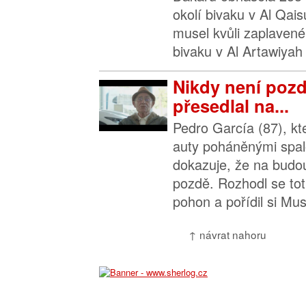
okolí bivaku v Al Qai
musel kvůli zaplave
bivaku v Al Artawiyah 
Nikdy není pozd
přesedlal na...
Pedro García (87), kter
auty poháněnými spa
dokazuje, že na budo
pozdě. Rozhodl se toti
pohon a pořídil si Mus
↑ návrat nahoru