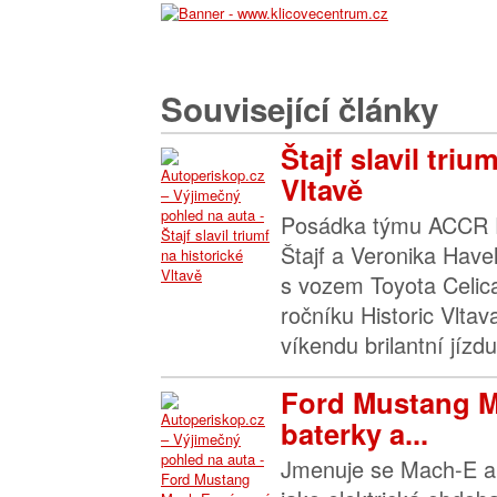
Související články
Štajf slavil triu
Vltavě
Posádka týmu ACCR R
Štajf a Veronika Have
s vozem Toyota Celica
ročníku Historic Vltav
víkendu brilantní jízd
Ford Mustang 
baterky a...
Jmenuje se Mach-E a p