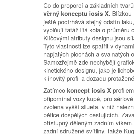
Co do proporcí a základních tvar
Blízkou
věrný konceptu iosis X.
ještě podtrhává stejný odstín laku
vyplňují tatáž litá kola o průměru 
Klíčovými atributy designu jsou síl
Tyto vlastnosti lze spatřit v dynami
napjatých plochách a svalnatých 
Samozřejmě zde nechybějí grafi
kinetického designu, jako je lich
klínovitý profil a dozadu protažen
Zatímco
profile
koncept iosis X
připomínal vozy kupé, pro sériové
zvolena vyšší silueta, v níž nalez
pětice dospělých cestujících. Zava
přístupný děleným zadním víkem.
zadní sdružené svítilny, takže Ku