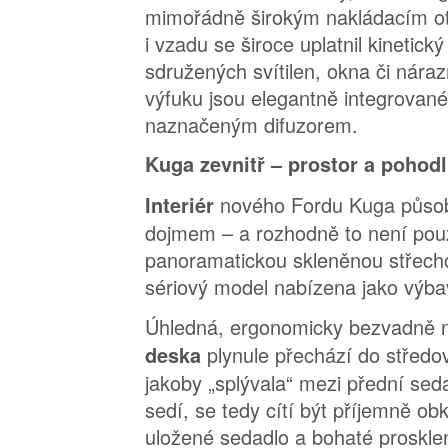
mimořádně širokým nakládacím ot
i vzadu se široce uplatnil kinetický
sdružených svítilen, okna či nára
výfuku jsou elegantně integrovan
naznačeným difuzorem.
Kuga zevnitř – prostor a pohodl
nového Fordu Kuga působ
Interiér
dojmem – a rozhodně to není pou
panoramatickou skleněnou střecho
sériový model nabízena jako výba
Úhledná, ergonomicky bezvadně
plynule přechází do středo
deska
jakoby „splývala“ mezi přední sedad
sedí, se tedy cítí být příjemně ob
uložené sedadlo a bohaté prosklen