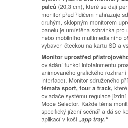
(20,3 cm), které se dají pe
palců
monitor před řidičem nahrazuje sd
druhým, sklopným monitorem upro
panelu je umístěna schránka pro
nebo mobilního multimediálního p
vybaven čtečkou na kartu SD a 
Monitor uprostřed přístrojovéh
ovládání funkcí infotainmentu pro
animovaného grafického rozhran
interface). Monitor sdruženého pří
které
témata sport, tour a track,
ovladače systému regulace jízdní
Mode Selector. Každé téma monit
specifický jízdní scénář a dá se 
aplikací v koši
„app tray.“