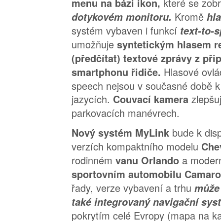
které se zob
menu na bázi ikon,
Kromě
dotykovém monitoru.
hl
systém vybaven i funkcí
text-to-
umožňuje
syntetickým hlasem r
(předčítat) textové zprávy z př
Hlasové ovlá
smartphonu řidiče.
speech nejsou v současné době k 
jazycích.
zlepšu
Couvací kamera
parkovacích manévrech.
bude k disp
Nový systém MyLink
verzích kompaktního modelu
Che
rodinném
a moder
vanu Orlando
sportovním automobilu Camar
řady, verze vybavení a trhu
může
také integrovaný navigační sy
pokrytím celé Evropy (mapa na ka