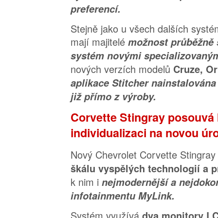
preferencí.
Stejně jako u všech dalších syst
mají majitelé
možnost průběžně s
systém novými specializovaným
nových verzích modelů
Cruze, O
aplikace Stitcher nainstalován
již přímo z výroby.
Corvette Stingray posouvá 
individualizaci na novou úr
Nový Chevrolet Corvette Stingray
škálu vyspělých technologií a 
k nim i
nejmodernější a nejdoko
infotainmentu MyLink.
Systém využívá
dva monitory LC