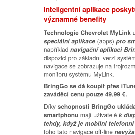
Inteligentní aplikace poskytu
významné benefity
Technologie Chevrolet MyLink
(apps)
speciální aplikace
pro s
například
navigační aplikaci Br
dispozici pro základní verzi syst
navigace se zobrazuje na trojro
monitoru systému MyLink.
BringGo se dá koupit přes iTun
zaváděcí cenu pouze 49,99 €.
Díky
schopnosti BringGo uklád
mají uživatelé
smartphonu
k dis
tehdy, když je mobilní telefonní
toho tato navigace off-line
nevyža