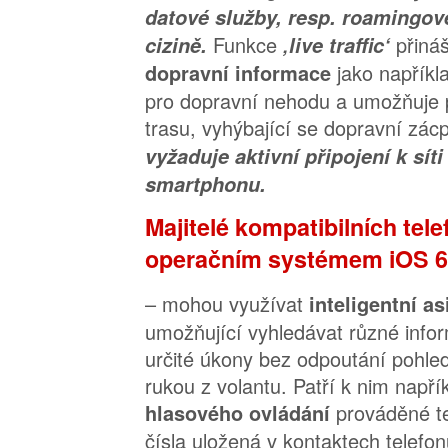
datové služby, resp. roamingové
Funkce
přiná
cizině.
‚live traffic‘
jako napříkl
dopravní informace
pro dopravní nehodu a umožňuje př
trasu, vyhýbající se dopravní zác
vyžaduje aktivní připojení k sít
smartphonu.
Majitelé kompatibilních tel
operačním systémem iOS 6
– mohou využívat
inteligentní as
umožňující vyhledávat různé infor
určité úkony bez odpoutání pohled
rukou z volantu. Patří k nim např
prováděné te
hlasového ovládání
čísla uložená v kontaktech telefo