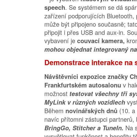
. Se systémem se dá spár
speech
zařízení podporujících Bluetooth, 
může být připojeno současně; tato
připojit i přes USB and aux-in. So
vybavení je
kro
couvací kamera,
mohou objednat integrovaný na
Demonstrace interakce na 
Návštěvníci expozice značky Ch
v ha
Frankfurtském autosalonu
možnost
testovat všechny tři s
vys
MyLink v různých vozidlech
Během
(10. a
novinářských dnů
navíc přítomni zástupci partnerů, 
Na 
BringGo, Stitcher a TuneIn.
vysvětlovat funkčnost a benefity t