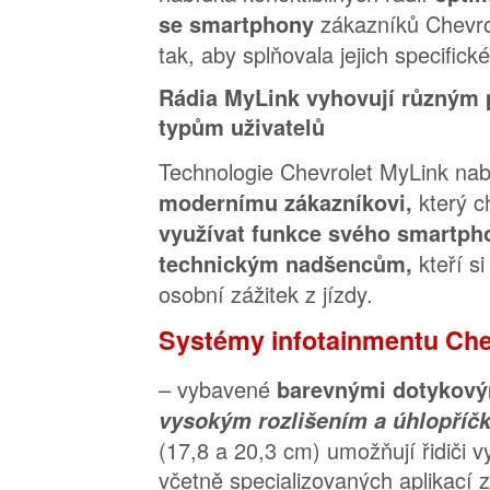
zákazníků Chevro
se smartphony
tak, aby splňovala jejich specific
Rádia MyLink vyhovují různým
typům uživatelů
Technologie Chevrolet MyLink na
který c
modernímu zákazníkovi,
využívat funkce svého smartph
kteří si
technickým nadšencům,
osobní zážitek z jízdy.
Systémy infotainmentu Che
– vybavené
barevnými dotykov
vysokým rozlišením a úhlopříčk
(17,8 a 20,3 cm) umožňují řidiči 
včetně specializovaných aplikací