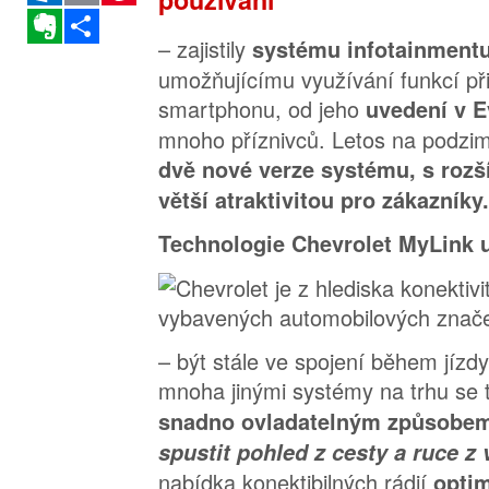
Evernote
Sdílet
– zajistily
systému infotainmentu
umožňujícímu využívání funkcí př
smartphonu, od jeho
uvedení v E
mnoho příznivců. Letos na podzim
dvě nové verze systému, s rozš
větší atraktivitou pro zákazníky.
Technologie Chevrolet MyLink u
– být stále ve spojení během jízdy
mnoha jinými systémy na trhu se 
snadno ovladatelným způsobe
spustit pohled z cesty a ruce z 
nabídka konektibilných rádií
opti