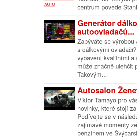
centrum povede Stanis
Generátor dálk
autoovladačů...
Zabýváte se výrobou a
s dálkovými ovladači? 
vybavení kvalitními a 
může značně ulehčit p
Takovým...
Autosalon Ženev
Viktor Tamayo pro vá
novinky, které stojí z
Podívejte se v násled
zajímavé momenty ze 
benzínem ve Švýcarsk