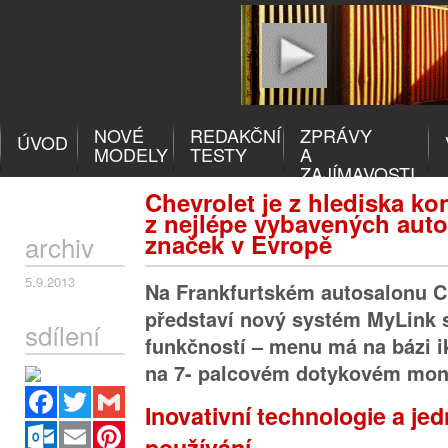
NOVÉ
REDAKČNÍ
ZPRÁVY
ÚVOD
MODELY
TESTY
A
ZAJÍMAVOSTI
Chevrolet je z hlediska ko
z nejlépe vybavených aut
značek v Evropě
archiv
5.9.2013
Na Frankfurtském autosalonu Ch
představí nový systém MyLink 
sdílení
funkčností – menu má na bázi ik
na 7- palcovém dotykovém moni
Facebook
Twitter
Gmail
Inovativní technologie a j
Outlook.com
Email
Pinterest
používání