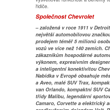
řidiče.
Společnost Chevrolet
– založená v roce 1911 v Detroit
největší automobilovou značkou
prodejem téměř 5 milionů osob
vozů ve více než 140 zemích. C
zákazníkům hospodárné automo
výkonem, expresivním designem
a inteligentní konektivitou Che
Nabídka v Evropě obsahuje mě
a Aveo, malé SUV Trax, kompakt
van Orlando, kompaktní SUV Cap
třídy Malibu, legendární sporto
Camaro, Corvette a elektrický 
prodlouženým dojezdem Volt. Pr