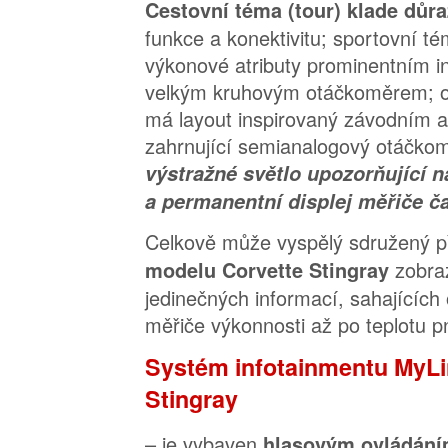
Cestovní téma (tour) klade důr
funkce a konektivitu; sportovní té
výkonové atributy prominentním i
velkým kruhovým otáčkoměrem; o
má layout inspirovaný závodním 
zahrnující semianalogový otáčkom
výstražné světlo upozorňující n
a permanentní displej měřiče ča
Celkově může vyspělý sdružený př
zobra
modelu Corvette Stingray
jedinečných informací, sahajících 
měřiče výkonnosti až po teplotu p
Systém infotainmentu MyLi
Stingray
– je vybaven
hlasovým ovládáním