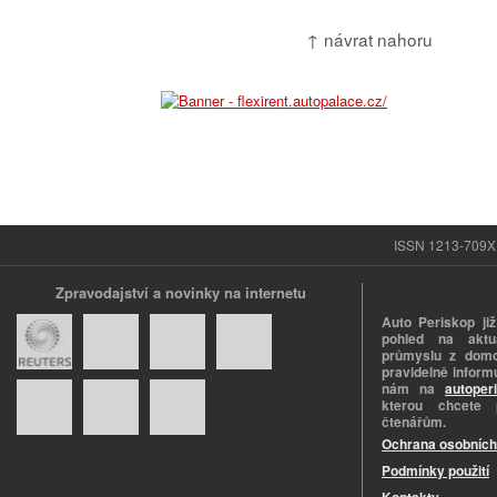
↑ návrat nahoru
ISSN 1213-709X |
Zpravodajství a novinky na internetu
Auto Periskop již
pohled na aktuá
průmyslu z domo
pravidelně informu
nám na
autoper
kterou chcete 
čtenářům.
Ochrana osobních
Podmínky použití
Kontakty