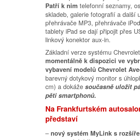
telefonní seznamy, o
Patří k nim
skladeb, galerie fotografií a další
přehrávače MP3, přehrávače iPod,
tablety iPad se dají připojit přes
linkový konektor aux-in.
Základní verze systému Chevrolet
momentálně k dispozici ve vyb
vybavení modelů Chevrolet Aveo
barevný dotykový monitor s úhlopř
cm) a dokáže
současně uložit p
pěti smartphonů.
Na Frankfurtském autosalo
představí
–
nový systém MyLink s rozšíř