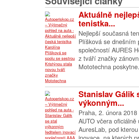
Související články
Aktuálně nejlep
tenistka...
Nejlepší současná ten
Plíšková se dnešním
společností AURES Ho
z tváří značky zánov
Mototechna poskytne.
Stanislav Gálik 
výkonným...
Praha, 2. února 2018
AUTO včera oficiálně
AuresLab, pod kterou 
inovace, na kterých p