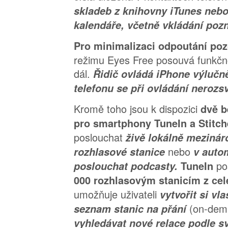
skladeb z knihovny iTunes nebo
kalendáře, včetně vkládání poz
Pro minimalizaci odpoutání poz
režimu Eyes Free posouvá funkčno
dál.
Řidič ovládá iPhone výlučně
telefonu se při ovládání nerozsv
Kromě toho jsou k dispozici
dvě b
pro smartphony TuneIn a Stitch
poslouchat
živě lokálně mezinár
nebo
rozhlasové stanice
v auto
po
poslouchat podcasty.
TuneIn
000 rozhlasovým stanicím z cel
umožňuje uživateli
vytvořit si vl
(on-dem
seznam stanic na přání
vyhledávat nové relace podle s