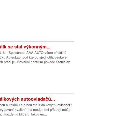
lik se stal výkonným...
2018 – Společnost AAA AUTO včera oficiálně
čku AuresLab, pod kterou sjednotila veškeré
ch pracuje. Inovační centrum povede Stanislav
álkových autoovladačů...
ou autoklíčů a pracujete s dálkovými ovladači?
e vybavení kvalitními a moderními přístroji může
áci každému klíčaři. Takovým...