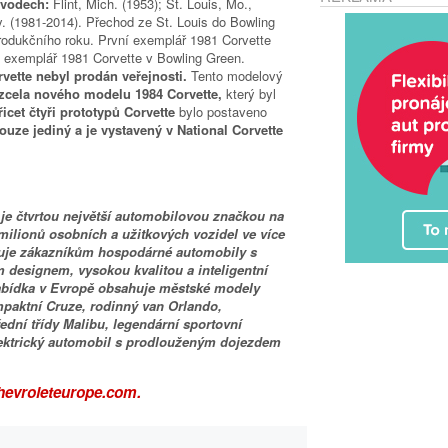
ávodech:
Flint, Mich. (1953); St. Louis, Mo.,
. (1981-2014). Přechod ze St. Louis do Bowling
rodukčního roku. První exemplář 1981 Corvette
í exemplář 1981 Corvette v Bowling Green.
vette nebyl prodán veřejnosti.
Tento modelový
zcela nového modelu 1984 Corvette,
který byl
řicet čtyři prototypů Corvette
bylo postaveno
ouze jediný a je vystavený v National Corvette
, je čtvrtou největší automobilovou značkou na
milionů osobních a užitkových vozidel ve více
tuje zákazníkům hospodárné automobily s
designem, vysokou kvalitou a inteligentní
Nabídka v Evropě obsahuje městské modely
paktní Cruze, rodinný van Orlando,
dní třídy Malibu, legendární sportovní
lektrický automobil s prodlouženým dojezdem
chevroleteurope.com.