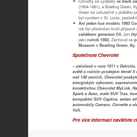
Corvetty se vyráběly
ve třech z
(1954-1981), a Bowling Green, Ky
Green se uskutečnil v průběhu p
byl vyroben v St. Louis, posledn
Ani jeden kus modelu 1983 Cor
rok byl přeskočen kvůli přípravě
začátkem generace C4.
Jen
čty
jako
ročník 1983.
Zachoval se
p
Museum v Bowling Green, Ky.
Společnost Chevrolet
– založená v roce 1911 v Detroitu
světě s ročním prodejem téměř 5 
než 140 zemích. Chevrolet posky
energickým výkonem, expresivním 
konektivitou Chevrolet MyLink. 
Spark a Aveo, malé SUV Trax, kom
kompaktní SUV Captiva, sedan stře
automobily Camaro, Corvette a e
Volt.
Pro více informací navštivte 