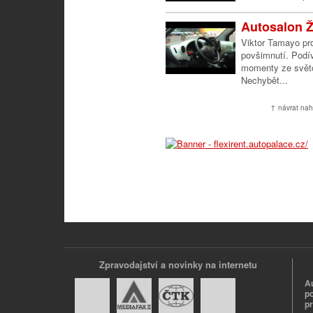
Autosalon Ž
Viktor Tamayo pro
povšimnutí. Podív
momenty ze svět
Nechybět...
↑ návrat nah
Zpravodajství a novinky na internetu
A
p
p