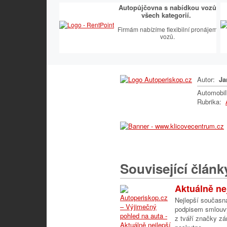
Autopůjčovna s nabídkou vozů
všech kategorií.
Firmám nabízíme flexibilní pronájem
vozů.
Autor:
Ja
Automobi
Rubrika:
Související článk
Aktuálně nej
Nejlepší současn
podpisem smlouvy
z tváří značky z