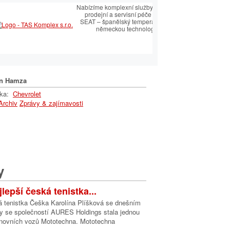
Nabízíme komplexní služby v oblasti
prodejní a servisní péče SEAT.
SEAT – španělský temperament s
německou technologií
n Hamza
lka:
Chevrolet
Archiv
Zprávy & zajímavosti
y
lepší česká tenistka...
á tenistka Češka Karolína Plíšková se dnešním
 se společností AURES Holdings stala jednou
ánovních vozů Mototechna. Mototechna