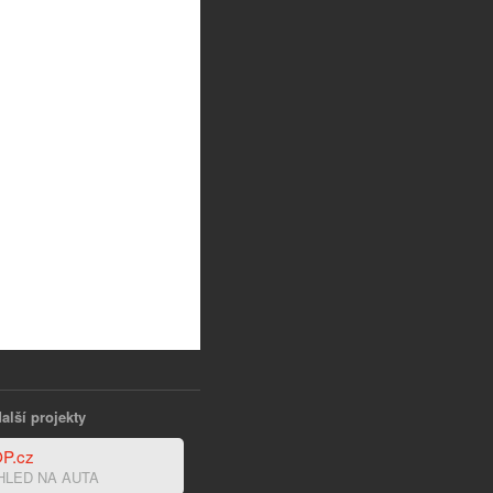
alší projekty
P.cz
HLED NA AUTA