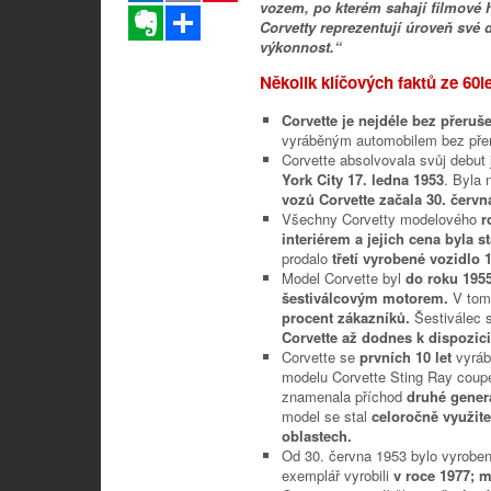
vozem, po kterém sahají filmové h
Evernote
Sdílet
Corvetty reprezentují úroveň své 
výkonnost.“
Několik klíčových faktů ze 60l
Corvette je nejdéle bez přer
vyráběným automobilem bez přer
Corvette absolvovala svůj debut
York City 17. ledna 1953
. Byla 
vozů Corvette začala 30. červn
Všechny Corvetty modelového
r
interiérem a jejich cena byla 
prodalo
třetí vyrobené vozidlo 
Model Corvette byl
do roku 195
šestiválcovým motorem.
V tom
procent zákazníků.
Šestiválec s
Corvette až dodnes k dispozic
Corvette se
prvních 10 let
vyrá
modelu Corvette Sting Ray cou
znamenala příchod
druhé gener
model se stal
celoročně využit
oblastech.
Od 30. června 1953 bylo vyrobe
exemplář vyrobili
v roce 1977; m