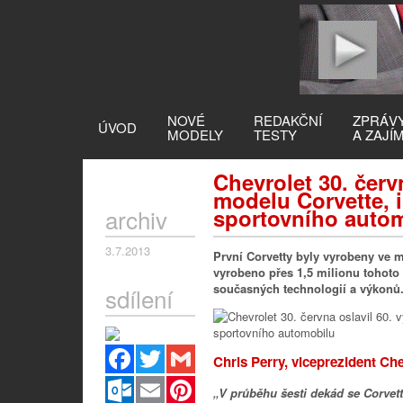
NOVÉ
REDAKČNÍ
ZPRÁV
ÚVOD
MODELY
TESTY
A ZAJÍ
Chevrolet 30. červn
modelu Corvette, 
archiv
sportovního auto
3.7.2013
První Corvetty byly vyrobeny ve m
vyrobeno přes 1,5 milionu tohoto 
současných technologií a výkonů
sdílení
Facebook
Twitter
Gmail
Chris Perry, viceprezident Che
Outlook.com
Email
Pinterest
„V průběhu šesti dekád se Corvett