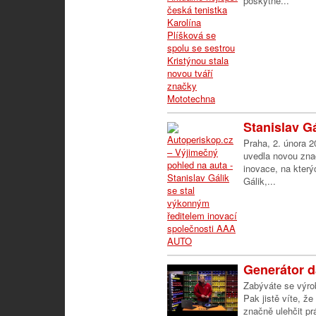
poskytne...
Stanislav Gá
Praha, 2. února 
uvedla novou zna
inovace, na který
Gálik,...
Generátor d
Zabýváte se výrob
Pak jistě víte, ž
značně ulehčit pr