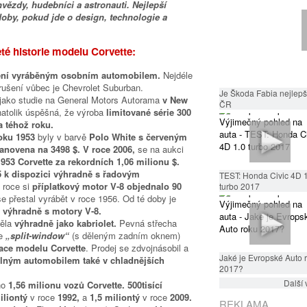
vězdy, hudebníci a astronauti. Nejlepší
doby, pokud jde o design, technologie a
eté historie modelu Corvette:
ušení vyráběným osobním automobilem.
Nejdéle
ušení vůbec je Chevrolet Suburban.
Je Škoda Fabia nejlepší
 jako studie na General Motors Autorama
v New
ČR
natolik úspěšná, že výroba
limitované série 300
a téhož roku.
oku 1953
byly v barvě
Polo White s červeným
stanovena na 3498 $. V roce 2006,
se na aukci
1953 Corvette za rekordních 1,06 milionu $.
5 k dispozici výhradně s řadovým
TEST: Honda Civic 4D 
 roce si
příplatkový motor V-8 objednalo 90
turbo 2017
e přestal vyrábět v roce 1956. Od té doby je
i výhradně s motory V-8.
běla
výhradně jako kabriolet.
Pevná střecha
pe
„split-window“
(s děleným zadním oknem)
ace modelu Corvette
. Prodej se zdvojnásobil a
Jaké je Evropské Auto 
elným automobilem také v chladnějších
2017?
Další 
no
1,56 milionu vozů Corvette. 500tisící
iliontý
v roce
1992,
a
1,5 miliontý
v roce
2009.
REKLAMA