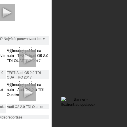
? Největší porovnávací test v
1.0
TEST: Audi Q5 2.0 TDI
QUATTRO 2017
roku
Audi Q2 2.0 TDi Quattro
videoreportáže