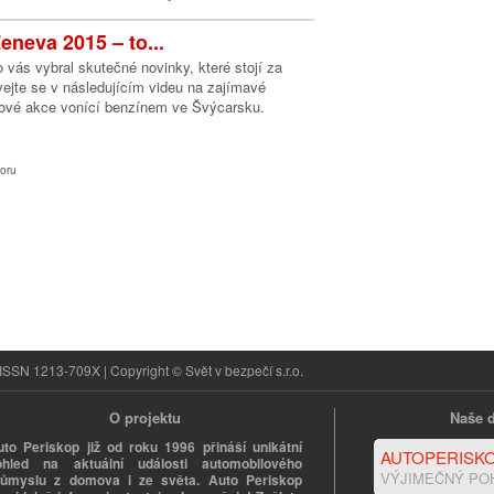
eneva 2015 – to...
 vás vybral skutečné novinky, které stojí za
ejte se v následujícím videu na zajímavé
ové akce vonící benzínem ve Švýcarsku.
oru
ISSN 1213-709X | Copyright © Svět v bezpečí s.r.o.
O projektu
Naše d
uto Periskop již od roku 1996 přináší unikátní
AUTOPERISKO
ohled na aktuální události automobilového
VÝJIMEČNÝ PO
růmyslu z domova i ze světa. Auto Periskop