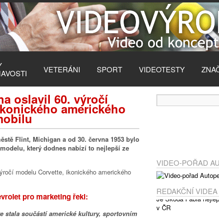
Y
VETERÁNI
SPORT
VIDEOTESTY
ZNA
MAVOSTI
a oslavil 60. výročí
ikonického amerického
mobilu
ěstě Flint, Michigan a od 30. června 1953 bylo
modelu, který dodnes nabízí to nejlepší ze
.
VIDEO-POŘAD A
REDAKČNÍ VIDEA
vrolet pro marketing řekl:
e stala součástí americké kultury, sportovním