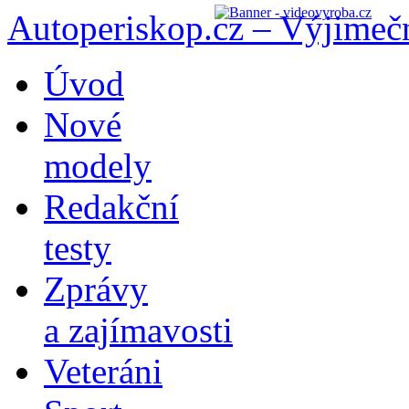
Autoperiskop.cz – Výjimeč
Přejít
Úvod
k
obsahu
Nové
webu
modely
Redakční
testy
Zprávy
a zajímavosti
Veteráni