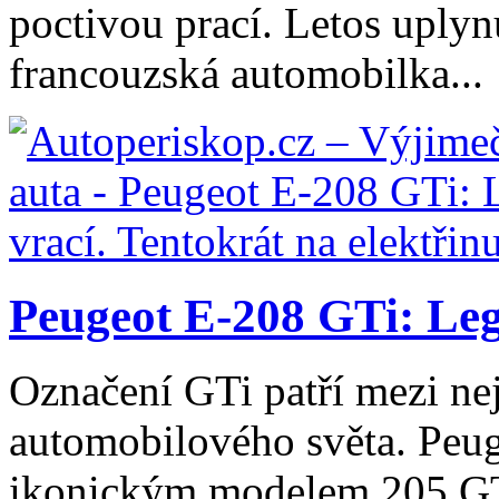
poctivou prací. Letos uplyn
francouzská automobilka...
Peugeot E-208 GTi: Lege
Označení GTi patří mezi ne
automobilového světa. Peug
ikonickým modelem 205 GTi,