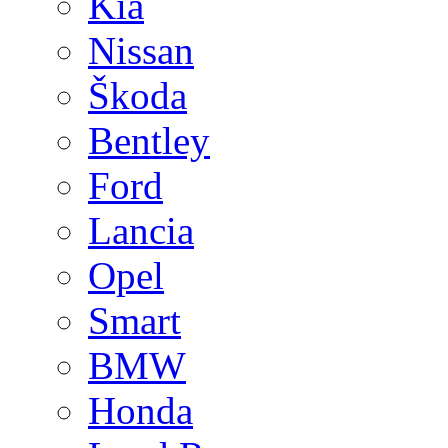
Kia
Nissan
Škoda
Bentley
Ford
Lancia
Opel
Smart
BMW
Honda