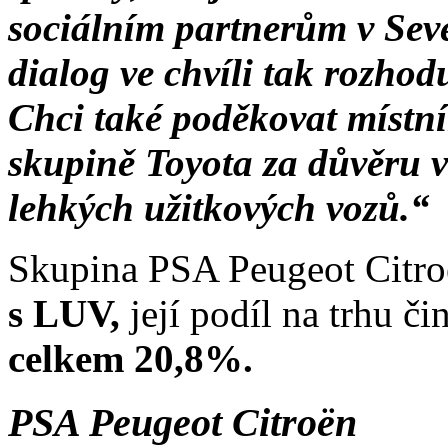
sociálním partnerům v Sevel
dialog ve chvíli tak rozhod
Chci také poděkovat míst
skupině Toyota za důvěru v
lehkých užitkových vozů.“
Skupina PSA Peugeot Citro
s LUV,
její podíl na trhu č
celkem 20,8%.
PSA Peugeot Citroën