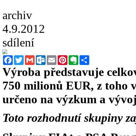
archiv
4.9.2012
sdílení
Facebook
Twitter
Gmail
Outlook.com
Email
Pinterest
Evernote
Sdílet
Výroba představuje celkovo
750 milionů EUR, z toho v
určeno na výzkum a vývoj
Toto rozhodnutí skupiny za