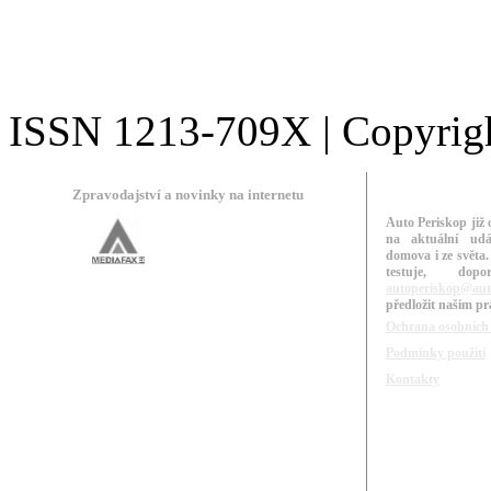
ISSN 1213-709X | Copyright
Zpravodajství a novinky na internetu
Auto Periskop již 
na aktuální udá
domova i ze světa.
testuje, do
autoperiskop@aut
předložit našim p
Ochrana osobních
Podmínky použití
Kontakty