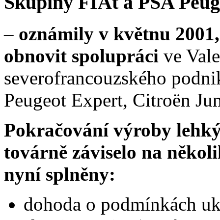
Skupiny FIAt a PSA Peug
–
oznámily v květnu 2001
obnovit spolupráci
ve Val
severofrancouzského podnik
Peugeot Expert, Citroën J
Pokračování výroby lehký
továrně záviselo na někol
nyní splněny:
dohoda o podmínkách uk